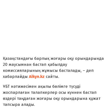
Қазақстандағы барлық жоғары оқу орындарында
20 маусымнан бастап қабылдау
комиссияларының жұмысы басталады, – деп
хабарлайды
Aikyn.kz
сайты.
ҰБТ нәтижесімен ақылы бөлімге түсуді
жоспарлаған талапкерлер осы күннен бастап
өздері таңдаған жоғары оқу орындарына құжат
тапсыра алады.