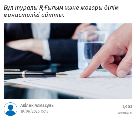
Бұл туралы ҚР Ғылым және жоғары білім
министрлігі айтты.
Ақтілек Алмасұлы
1,903
19/06/2026 15:15
оқылды