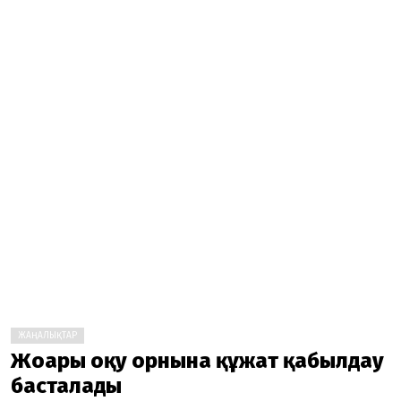
ЖАҢАЛЫҚТАР
Жоғары оқу орнына құжат қабылдау
басталады