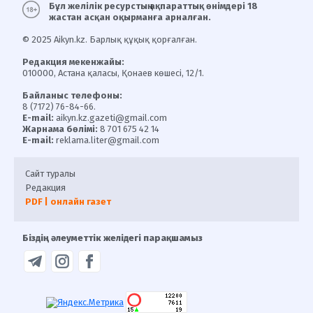
Бұл желілік ресурстың ақпараттық өнімдері 18
жастан асқан оқырманға арналған.
© 2025 Aikyn.kz. Барлық құқық қорғалған.
Редакция мекенжайы:
010000, Астана қаласы, Қонаев көшесі, 12/1.
Байланыс телефоны:
8 (7172) 76-84-66.
E-mail:
aikyn.kz.gazeti@gmail.com
Жарнама бөлімі:
8 701 675 42 14
E-mail:
reklama.liter@gmail.com
Сайт туралы
Редакция
PDF | онлайн газет
Біздің әлеуметтік желідегі парақшамыз