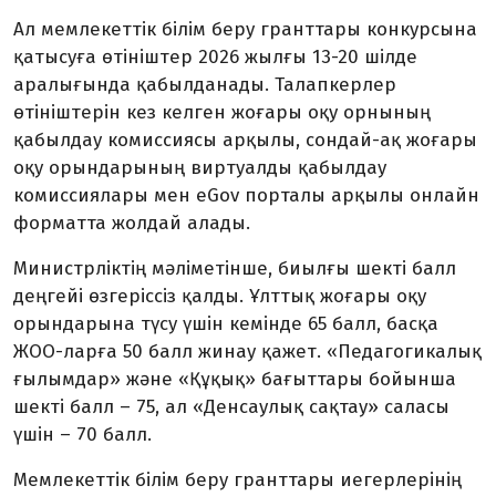
Ал мемлекеттік білім беру гранттары конкурсына
қатысуға өтініштер 2026 жылғы 13-20 шілде
аралығында қабылданады. Талапкерлер
өтініштерін кез келген жоғары оқу орнының
қабылдау комиссиясы арқылы, сондай-ақ жоғары
оқу орындарының виртуалды қабылдау
комиссиялары мен eGov порталы арқылы онлайн
форматта жолдай алады.
Министрліктің мәліметінше, биылғы шекті балл
деңгейі өзгеріссіз қалды. Ұлттық жоғары оқу
орындарына түсу үшін кемінде 65 балл, басқа
ЖОО-ларға 50 балл жинау қажет. «Педагогикалық
ғылымдар» және «Құқық» бағыттары бойынша
шекті балл – 75, ал «Денсаулық сақтау» саласы
үшін – 70 балл.
Мемлекеттік білім беру гранттары иегерлерінің