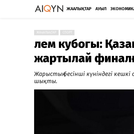
ЖАҢАЛЫҚТАР
АУЫЛ
ЭКОНОМИК
ЖАҢАЛЫҚТАР
СПОРТ
Әлем кубогы: Қаз
жартылай финал
Жарыстың бесінші күніндегі кешкі
шықты.