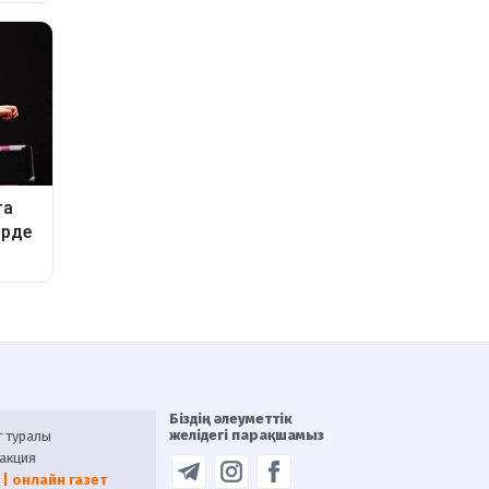
Біздің әлеуметтік
желідегі парақшамыз
т туралы
акция
 | онлайн газет