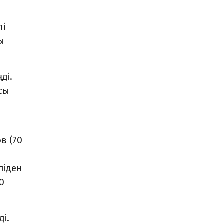
лі
ы
ді.
сы
в (70
ліден
0
.
і.