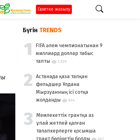
Газетке жазылу
Бүгін
TRENDS
FIFA әлем чемпионатынан 9
миллиард доллар табыс
тапты
1,029
шы
Астанада қаза тапқан
фельдшер Ұлдана
Мырзуанның ісі сотқа
жолданды
694
Мемлекеттік грантқа аз
ұпай жетпей қалған
талапкерлерге қосымша
грант бөлінетін болды
667