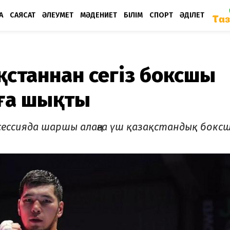
А
САЯСАТ
ӘЛЕУМЕТ
МӘДЕНИЕТ
БІЛІМ
СПОРТ
ӘДІЛЕТ
ақстаннан сегіз боксшы
ға шықты
 сессияда шаршы алаңға үш қазақстандық бокс