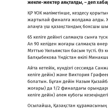
жекпе-жектер аяқталды, – деп хаб
ҚР ҰОК мәліметінше, кездесу қорыт
жартылай финалға жолдама алды. Ж
алаңға үш қазақстандық боксшы шы
65 келіге дейінгі салмақта сынға тү
Ал 90 келіден жоғары салмақта өне
Мэттью Уильямстан басым түсті. Өз ке
Балқыбекова Үндістан өкілі Минакши
Айта кетейік, күндізгі сессияда Сан
келіге дейін) және Виктория Графее
болатын. Бұған дейін Назым Қызайба
жоғары) да 1/2 финалдағы орындары
келіге дейін) әлем кубогы кезеңінд
Осылайша, Қазақстан құрамасының с