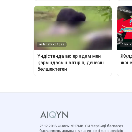
25.12.2018 жылғы №17418-СИ Мерзімді баспасөз
басылымын, ақпараттық агенттікті және желілік