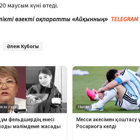
 маусым күні өтеді.
елікті өзекті ақпаратты «Айқынның»
TELEGRAM
Әлем Кубогы