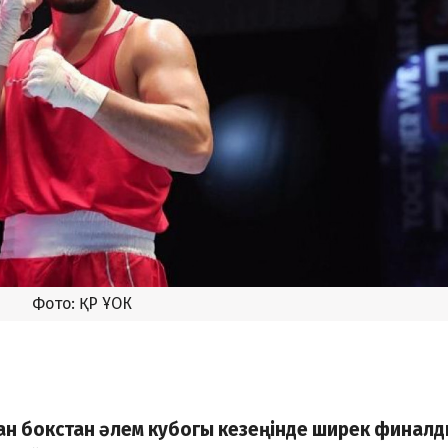
Фото: ҚР ҰОК
қан бокстан әлем кубогы кезеңінде ширек финал