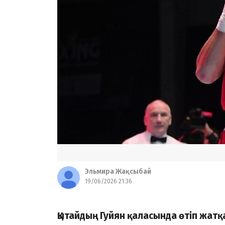
Эльмира Жақсыбай
19/06/2026 21:36
Қытайдың Гуйян қаласында өтіп жат