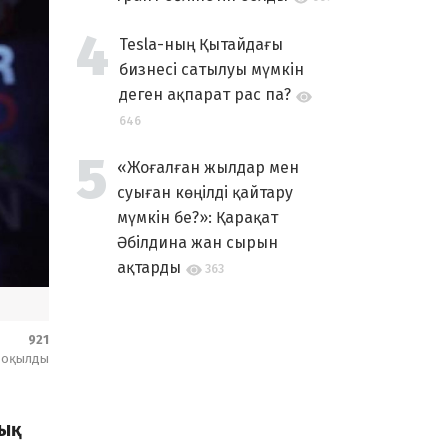
Tesla-ның Қытайдағы
бизнесі сатылуы мүмкін
деген ақпарат рас па?
646
«Жоғалған жылдар мен
суыған көңілді қайтару
мүмкін бе?»: Қарақат
Әбілдина жан сырын
ақтарды
363
921
оқылды
дық