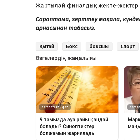
Жартылай финалдық жекпе-жектер 20
Сараптама, зерттеу мақала, күнд
арнасынан табасыз.
Қытай
Бокс
боксшы
Спорт