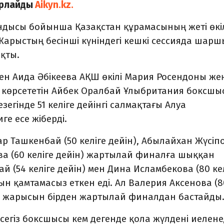
арлайды
Aikyn.kz.
ындысы бойынша Қазақстан құрамасының жеті өкі
арыстың бесінші күніндегі кешкі сессияда шарш
қты.
скен Аида Әбікеева АҚШ өкілі Мария Росендоны жең
р көрсететін Айбек Оралбай Ұлыбритания боксшы
зегінде 51 келіге дейінгі салмақтағы Алуа
ге есе жіберді.
жар Ташкенбай (50 келіге дейін), Абылайхан Жүсіпо
ва (60 келіге дейін) жартылай финалға шыққан
й (54 келіге дейін) мен Дина Исламбекова (80 ке
н қамтамасыз еткен еді. Ал Валерия Аксенова (8
егі жарысын бірден жартылай финалдан бастайды
егіз боксшысы кем дегенде қола жүлдені иеленед