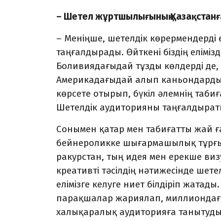
– Шетел жұртшылығының Қазақстанғ
– Меніңше, шетелдік көрермендерді 
таңғалдырады. Өйткені біздің еліміз
Боливиядағыдай тұзды көлдерді де,
Америкадағыдай алып каньондарды д
көрсете отырып, бүкіл әлемнің таб
Шетелдік аудиторияны таңғалдыраты
Сонымен қатар мен табиғатты жай ға
бейнероликке шығармашылық тұрғыда
ракурстан, тың идея мен ерекше ви
креативті тәсілдің нәтижесінде шет
елімізге келуге ниет білдіріп жатады
парақшалар жариялап, миллиондаға
халықаралық аудиторияға танытудың 