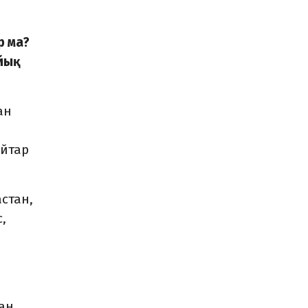
р ма?
айық
ан
айтар
стан,
,
ған