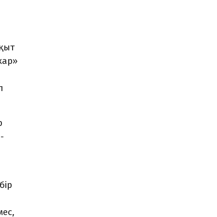
ақыт
кар»
л
р
-
бір
мес,