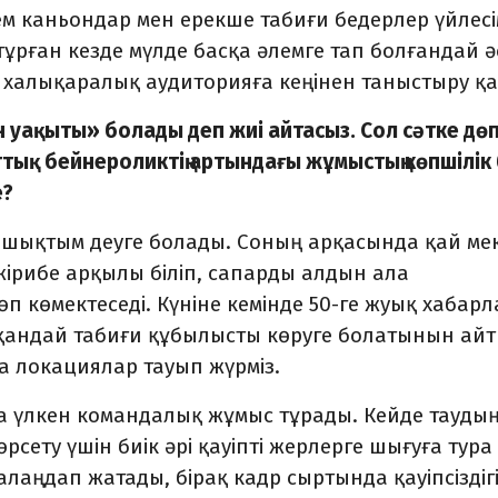
ем каньондар мен ерекше табиғи бедерлер үйлес
тұрған кезде мүлде басқа әлемге тап болғандай ә
 халықаралық аудиторияға кеңінен таныстыру қа
ын уақыты» болады деп жиі айтасыз. Сол сәтке дөп
тық бейнероликтің артындағы жұмыстың көпшілік 
е?
 шықтым деуге болады. Соның арқасында қай ме
жірибе арқылы біліп, сапарды алдын ала
 көмектеседі. Күніне кемінде 50-ге жуық хабар
та қандай табиғи құбылысты көруге болатынын ай
 локациялар тауып жүрміз.
а үлкен командалық жұмыс тұрады. Кейде тауды
рсету үшін биік әрі қауіпті жерлерге шығуға тура
лаңдап жатады, бірақ кадр сыртында қауіпсіздігі