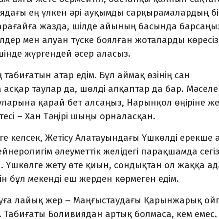
ядағы ең үлкен әрі ауқымды сарқырамалардың бі
арағайға жазда, шілде айының басында барсаңы
үлдер мен алуан түске боялған жоталарды көресіз
шінде жүргендей әсер аласыз.
 табиғатын атар едім. Бұл аймақ өзінің сан
асқар таулар да, шөлді алқаптар да бар. Мәселе
уларына қарай бет алсаңыз, Нарынқол өңіріне жет
тесі – Хан Тәңірі шыңы орналасқан.
рге келсек, Жетісу Алатауындағы Үшкөлді ерекше 
бейнеролигім әлеуметтік желідегі парақшамда сегі
 Үшкөлге жету өте қиын, сондықтан ол жаққа а
ін бұл мекенді еш жерден көрмеген едім.
тауға лайық жер – Маңғыстаудағы Қарынжарық ой
 Табиғаты Боливиядан артық болмаса, кем емес.