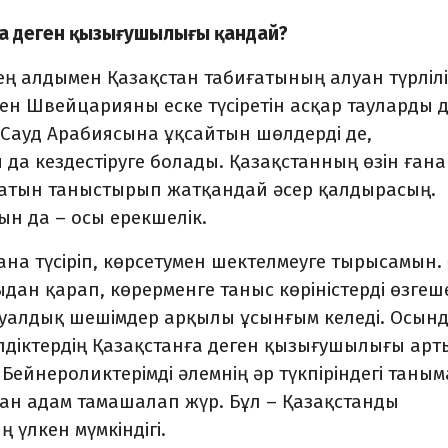
а деген қызығушылығы қандай?
ең алдымен Қазақстан табиғатының алуан түрлілі
ден Швейцарияны еске түсіретін асқар тауларды д
 Сауд Арабиясына ұқсайтын шөлдерді де,
а кездестіруге болады. Қазақстанның өзін ғана
иғатын таныстырып жатқандай әсер қалдырасың.
н да – осы ерекшелік.
на түсіріп, көрсетумен шектелмеуге тырысамын.
н қарап, көрерменге таныс көріністерді өзгеш
зуалдық шешімдер арқылы ұсынғым келеді. Осын
елдіктердің Қазақстанға деген қызығушылығы арт
. Бейнероликтерімді әлемнің әр түкпіріндегі таны
н адам тамашалап жүр. Бұл – Қазақстанды
үлкен мүмкіндігі.