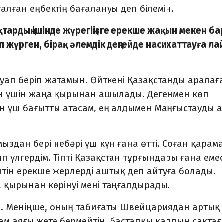
алған еңбектің бағалануы деп білемін.
қтардың ішінде жүрегіңізге ерекше жақын мекен ба
 жүрген, бірақ әлемдік деңгейде насихаттауға л
жауап беріп жатамын. Өйткені Қазақстанды аралағ
мен үшін жаңа қырынан ашылады. Дегенмен көп
н үш бағытты атасам, ең алдымен Маңғыстауды 
здан бері небәрі үш күн ғана өтті. Соған қарама
 үлгердім. Тіпті Қазақстан тұрғындары ғана емес
йтін ерекше жерлерді аштық деп айтуға болады.
 қырынан көрінуі мені таңғалдырады.
й. Меніңше, оның табиғаты Швейцариядан артық
адам аяғы жете бермейтін, бастапқы қалпын сақта