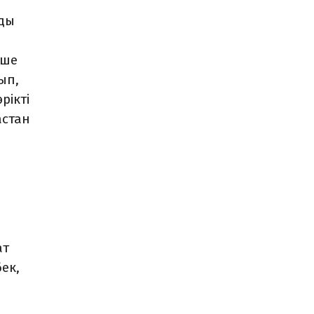
рды
кше
ып,
рікті
астан
ат
ек,