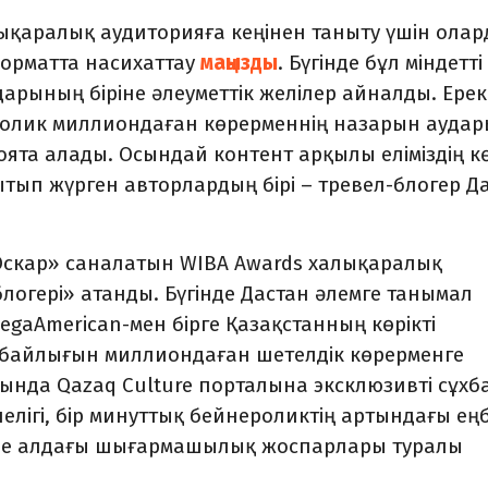
лықаралық аудиторияға кеңінен таныту үшін ола
форматта насихаттау
маңызды
. Бүгінде бұл міндетті
арының біріне әлеуметтік желілер айналды. Ере
неролик миллиондаған көрерменнің назарын аудар
та алады. Осындай контент арқылы еліміздің кө
тып жүрген авторлардың бірі – тревел-блогер Д
«Оскар» саналатын WIBA Awards халықаралық
логері» атанды. Бүгінде Дастан әлемге танымал
egaAmerican-мен бірге Қазақстанның көрікті
ғи байлығын миллиондаған шетелдік көрерменге
ысында Qazaq Culture порталына эксклюзивті сұхб
елігі, бір минуттық бейнероликтің артындағы еңб
және алдағы шығармашылық жоспарлары туралы