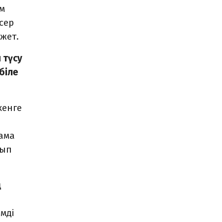
ім
сер
жет.
 түсу
біле
кенге
лама
тып
ң
мді