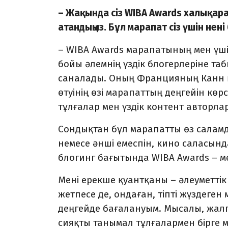
– Жақында сіз WIBA Awards халықара
атандыңыз. Бұл марапат сіз үшін нені 
– WIBA Awards марапатының мен үші
бойы әлемнің үздік блогерлеріне т
саналады. Оның Францияның Канн қ
өтуінің өзі марапаттың деңгейін көр
тұлғалар мен үздік контент авторл
Сондықтан бұл марапатты өз саламда
немесе әнші емеспін, кино саласынд
блогинг бағытында WIBA Awards – мен
Мені ерекше қуантқаны – әлеуметтік
жетпесе де, ондаған, тіпті жүздеге
деңгейде бағалануым. Мысалы, жал
сияқты танымал тұлғалармен бірге м