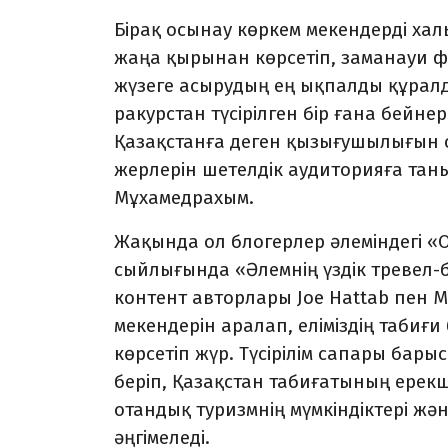
Бірақ осынау көркем мекендерді ха
жаңа қырынан көрсетіп, заманауи 
жүзеге асырудың ең ықпалды құралд
ракурстан түсірілген бір ғана бей
Қазақстанға деген қызығушылығын оя
жерлерін шетелдік аудиторияға таны
Мұхамедрахым.
Жақында ол блогерлер әлеміндегі 
сыйлығында «Әлемнің үздік тревел-б
контент авторлары Joe Hattab пен M
мекендерін аралап, еліміздің таби
көрсетіп жүр. Түсірілім сапары бар
беріп, Қазақстан табиғатының ерекш
отандық туризмнің мүмкіндіктері 
әңгімеледі.