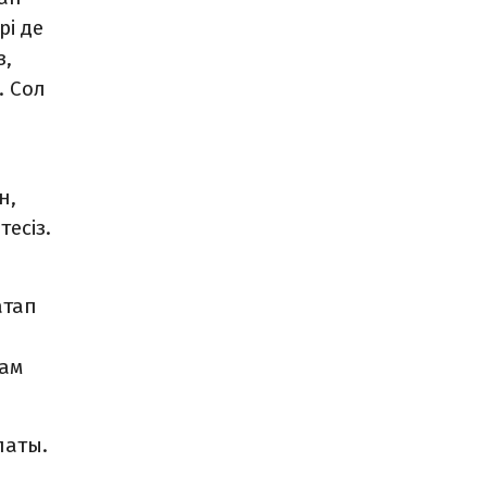
рі де
з,
. Сол
н,
есіз.
атап
з
дам
паты.