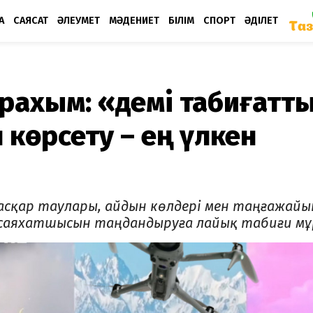
А
САЯСАТ
ӘЛЕУМЕТ
МӘДЕНИЕТ
БІЛІМ
СПОРТ
ӘДІЛЕТ
ахым: «Әдемі табиғатт
 көрсету – ең үлкен
 асқар таулары, айдын көлдері мен таңғажайы
 саяхатшысын таңдандыруға лайық табиғи мұ