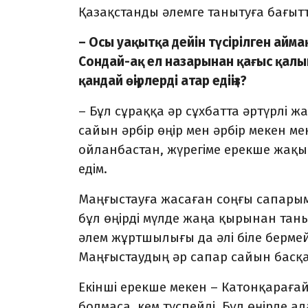
Қазақстанды әлемге танытуға бағытт
⁠– Осы уақытқа дейін түсірілген айма
Сондай-ақ ел назарынан қағыс қалып
қандай өңірлерді атар едіңіз?
– Бұл сұраққа әр сұхбатта әртүрлі 
сайын әрбір өңір мен әрбір мекен 
ойланбастан, жүрегіме ерекше жақы
едім.
Маңғыстауға жасаған соңғы сапарымы
бұл өңірді мүлде жаңа қырынан танып
әлем жұртшылығы да әлі біле берме
Маңғыстаудың әр сапар сайын басқа
Екінші ерекше мекен – Катонқараға
болмаса, кем түспейді. Бұл өңірде 