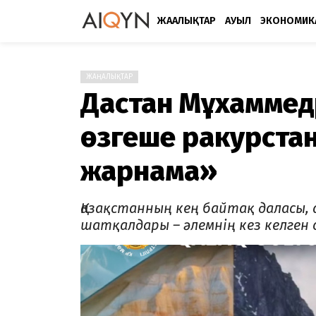
ЖАҢАЛЫҚТАР
АУЫЛ
ЭКОНОМИК
ЖАҢАЛЫҚТАР
Дастан Мұхаммедр
өзгеше ракурстан
жарнама»
Қазақстанның кең байтақ даласы,
шатқалдары – әлемнің кез келген