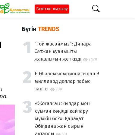
Газетке жазылу
Бүгін
TRENDS
ы
"Той жасаймыз": Динара
Сәтжан қуанышты
жаңалығын жеткізді
2,170
FIFA әлем чемпионатынан 9
миллиард доллар табыс
п
тапты
738
ра.
«Жоғалған жылдар мен
суыған көңілді қайтару
мүмкін бе?»: Қарақат
Әбілдина жан сырын
ақтарды
631