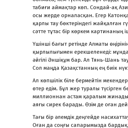
табиғи аймақтар көп. Сондай-ақ Ази
осы жерде орналасқан. Егер Катонқ
қарлы тау бөктеріндегі жайқалған г
сәтте тұтас бір көркем картинаның і
Үшінші бағыт ретінде Алматы өңірінің
қырлылығымен ерекшеленеді: мұнда 
әйгілі Әншіқұм бар. Ал Тянь-Шань та
Сол маңда Қазақстанның ең биік нүк
Ал көпшілік біле бермейтін мекенде
өтер едім. Бұл жер туралы түсірген 
миллионнан астам қаралым жинады.
аяғы сирек барады. Өзім де оған дей
Тағы бір әлемдік деңгейде насихат
Оған да соңғы сапарымызда бардық.