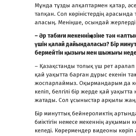
Мұнда тұзды алқаптармен қатар, әс
тапқан. Сол көріністердің арасында 
аласың. Меніңше, осындай жерлерді
– Әр табиғи мекеннің өзіне тән «алт
үшін қалай дайындаласыз? Бір минут
бермейтін қызығы мен шыжығы нед
– Қазақстанды толық үш рет аралап
қай уақытта барған дұрыс екенін тә
жоспарлаймыз. Оқырмандарым да көп
келіп, белгілі бір жерде қай уақыт
жатады. Сол ұсыныстар арқылы жаңа
Бір минуттық бейнероликтің артынд
биіктігін немесе мекеннің ауқымын кө
келеді. Көрермендер видеоны көріп а