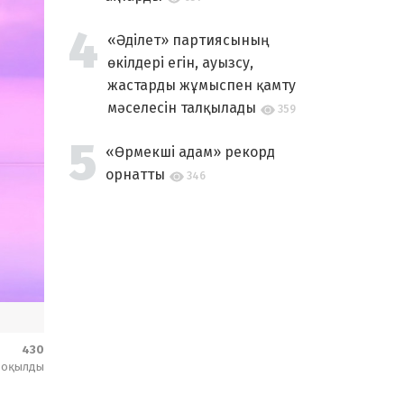
«Әділет» партиясының
өкілдері егін, ауызсу,
жастарды жұмыспен қамту
мәселесін талқылады
359
«Өрмекші адам» рекорд
орнатты
346
430
оқылды