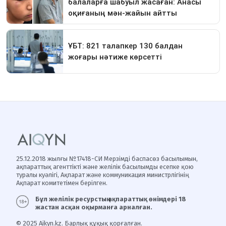
25.12.2018 жылғы №17418-СИ Мерзімді баспасөз басылымын,
ақпараттық агенттікті және желілік басылымды есепке қою
туралы куәлігі, Ақпарат және коммуникация министрлігінің
Ақпарат комитетімен берілген.
Бұл желілік ресурстың ақпараттық өнімдері 18
жастан асқан оқырманға арналған.
© 2025 Aikyn.kz. Барлық құқық қорғалған.