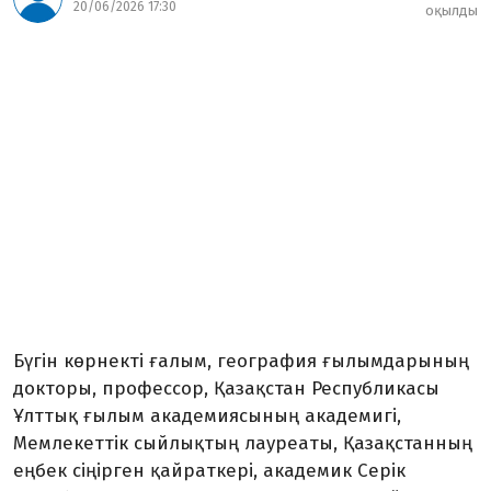
20/06/2026 17:30
оқылды
Бүгін көрнекті ғалым, география ғылымдарының
докторы, профессор, Қазақстан Республикасы
Ұлттық ғылым академиясының академигі,
Мемлекеттік сыйлықтың лауреаты, Қазақстанның
еңбек сіңірген қайраткері, академик Серік