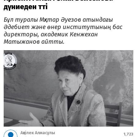
дүниеден өтті
Бұл туралы Мқхтар Әуезов атындағы
Әдебиет және өнер институтының бас
директоры, академик Кенжехан
Матыжанов айтты.
Ақтілек Алмасұлы
1,723