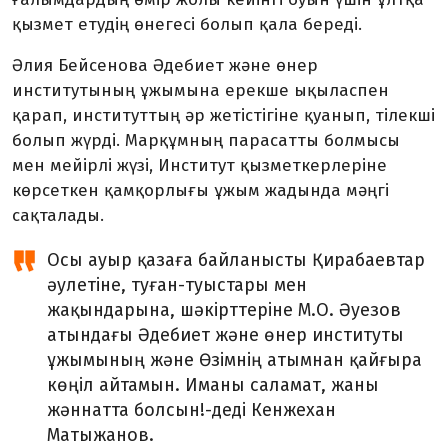
қызмет етудің өнегесі болып қала береді.
Әлия Бейсенова Әдебиет және өнер
институтының ұжымына ерекше ықыласпен
қарап, институттың әр жетістігіне қуанып, тілекші
болып жүрді. Марқұмның парасатты болмысы
мен мейірлі жүзі, Институт қызметкерлеріне
көрсеткен қамқорлығы ұжым жадында мәңгі
сақталады.
Осы ауыр қазаға байланысты Қирабаевтар
әулетіне, туған-туыстары мен
жақындарына, шәкірттеріне М.О. Әуезов
атындағы Әдебиет және өнер институты
ұжымының және Өзімнің атымнан қайғыра
көңіл айтамын. Иманы саламат, жаны
жәннатта болсын!-деді Кенжехан
Матыжанов.