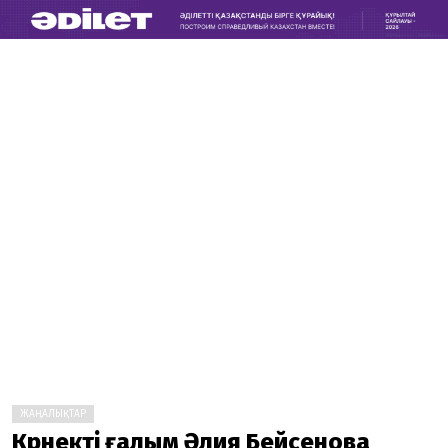
ЖАҢАЛЫҚТАР
Көрнекті ғалым Әлия Бейсенова