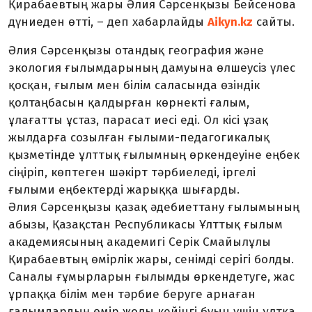
Қирабаевтың жары Әлия Сәрсенқызы Бейсенова
дүниеден өтті, – деп хабарлайды
Aikyn.kz
сайты.
Әлия Сәрсенқызы отандық география және
экология ғылымдарының дамуына өлшеусіз үлес
қосқан, ғылым мен білім саласында өзіндік
қолтаңбасын қалдырған көрнекті ғалым,
ұлағатты ұстаз, парасат иесі еді. Ол кісі ұзақ
жылдарға созылған ғылыми-педагогикалық
қызметінде ұлттық ғылымның өркендеуіне еңбек
сіңіріп, көптеген шәкірт тәрбиеледі, іргелі
ғылыми еңбектерді жарыққа шығарды.
Әлия Сәрсенқызы қазақ әдебиеттану ғылымының
абызы, Қазақстан Республикасы Ұлттық ғылым
академиясының академигі Серік Смайылұлы
Қирабаевтың өмірлік жары, сенімді серігі болды.
Саналы ғұмырларын ғылымды өркендетуге, жас
ұрпаққа білім мен тәрбие беруге арнаған
ғалымдардың өмір жолы кейінгі буын үшін ұлтқа