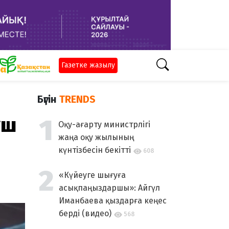
Газетке жазылу
Бүгін
TRENDS
үш
Оқу-ағарту министрлігі
жаңа оқу жылының
күнтізбесін бекітті
608
«Күйеуге шығуға
асықпаңыздаршы»: Айгүл
Иманбаева қыздарға кеңес
берді (видео)
568