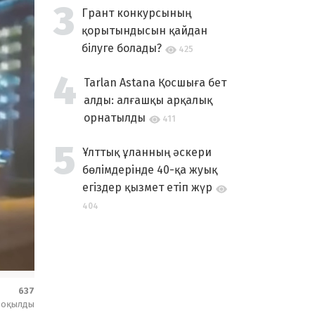
Грант конкурсының
қорытындысын қайдан
білуге болады?
425
Tarlan Astana Қосшыға бет
алды: алғашқы арқалық
орнатылды
411
Ұлттық ұланның әскери
бөлімдерінде 40-қа жуық
егіздер қызмет етіп жүр
404
637
оқылды