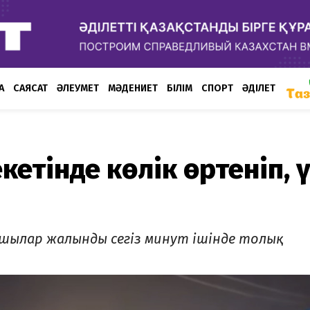
А
САЯСАТ
ӘЛЕУМЕТ
МӘДЕНИЕТ
БІЛІМ
СПОРТ
ӘДІЛЕТ
екетінде көлік өртеніп, 
ушылар жалынды сегіз минут ішінде толық