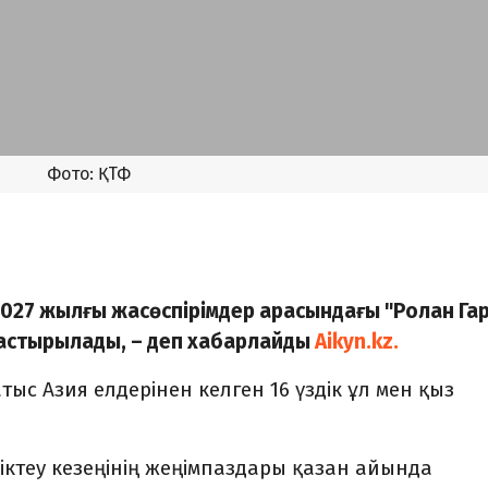
027 жылғы жасөспірімдер арасындағы "Ролан Га
дастырылады, – деп хабарлайды
Aikyn.kz.
ыс Азия елдерінен келген 16 үздік ұл мен қыз
іктеу кезеңінің жеңімпаздары қазан айында
ге жолдама алады. Сол жарыста жасөспірімдер
ң негізгі кезеңіне берілетін жалғыз жолдама сар
лепбергенов, Бексұлтан Бауыржанов, Иван
а Булешева, Алуа Марат және Влада Кузьменко 