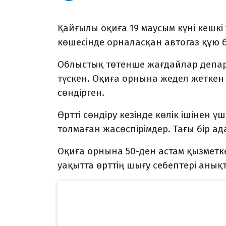
Қайғылы оқиға 19 маусым күні кешк
көшесінде орналасқан автогаз құю 
Облыстық төтенше жағдайлар департа
түскен. Оқиға орнына жедел жеткен
сөндірген.
Өртті сөндіру кезінде көлік ішінен 
толмаған жасөспірімдер. Тағы бір ад
Оқиға орнына 50-ден астам қызметк
уақытта өрттің шығу себептері аны