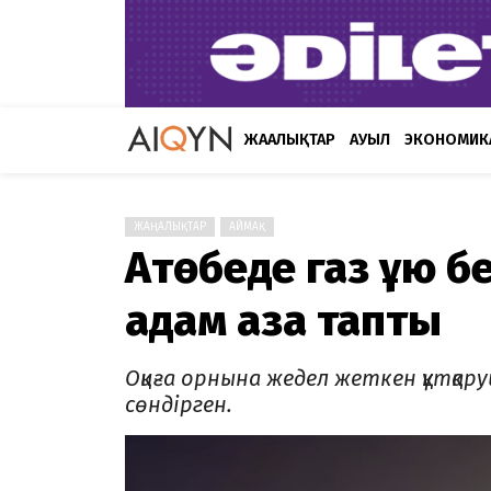
ЖАҢАЛЫҚТАР
АУЫЛ
ЭКОНОМИК
ЖАҢАЛЫҚТАР
АЙМАҚ
Ақтөбеде газ құю б
адам қаза тапты
Оқиға орнына жедел жеткен құтқар
сөндірген.