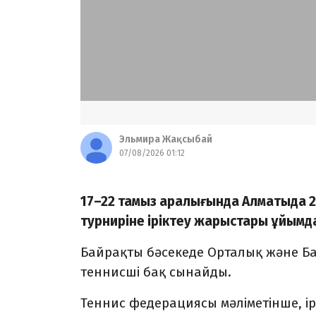
Эльмира Жақсыбай
07/08/2026 01:12
17–22 тамыз аралығында Алматыда 2
турниріне іріктеу жарыстары ұйым
Байрақты бәсекеде Орталық және Бат
теннисші бақ сынайды.
Теннис федерациясы мәліметінше, ір
Жапонияда өтетін финалдық турнир
арасындағы "Ролан Гаррос" турниріні
салынады.
Алматыда Родион Трайгель, Диас Тө
Бондаренко, Амина Нұрмахан, Линар
намысын қорғайды.