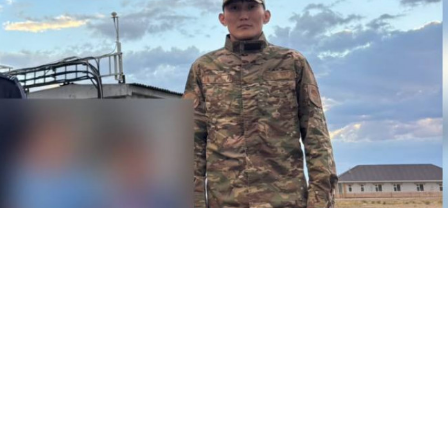
ото: t.me/POLICE_of_KZ