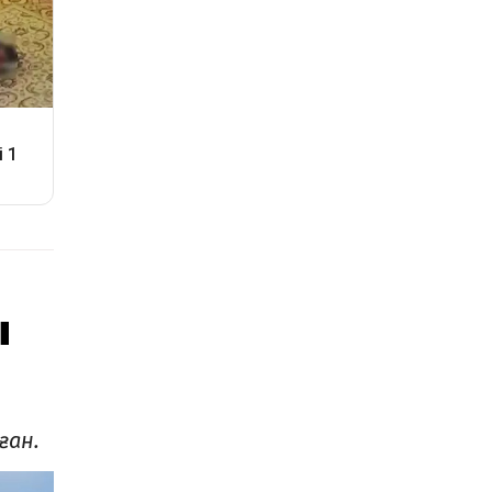
ы
ған.