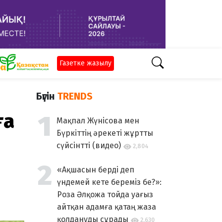
Газетке жазылу
Бүгін
TRENDS
ға
Мақпал Жүнісова мен
Бүркіттің әрекеті жұртты
сүйсінтті (видео)
2,804
«Ақшасын берді деп
үндемей кете береміз бе?»:
Роза Әлқожа тойда уағыз
айтқан адамға қатаң жаза
қолдануды сұрады
2,630