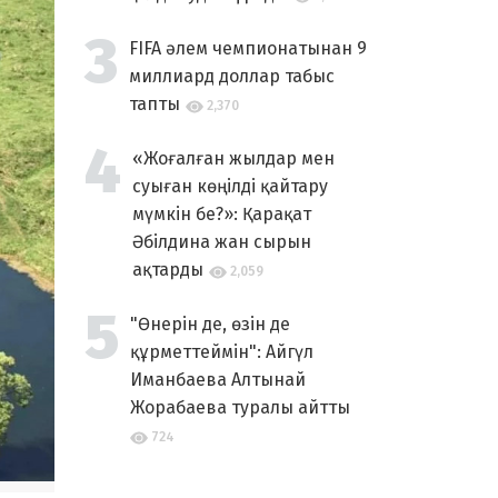
FIFA әлем чемпионатынан 9
миллиард доллар табыс
тапты
2,370
«Жоғалған жылдар мен
суыған көңілді қайтару
мүмкін бе?»: Қарақат
Әбілдина жан сырын
ақтарды
2,059
"Өнерін де, өзін де
құрметтеймін": Айгүл
Иманбаева Алтынай
Жорабаева туралы айтты
724