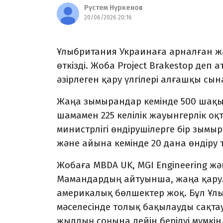
Рүстем Нүркенов
20/06/2026 20:16
Ұлыбритания Украинаға арналған 
өткізді. Жоба Project Brakestop де
әзірлеген қару үлгілері алғашқы сын
Жаңа зымырандар кемінде 500 шақ
шамамен 225 келілік жауынгерлік о
министрлігі өндірушілерге бір зым
және айына кемінде 20 дана өндіру 
Жобаға MBDA UK, MGI Engineering ж
Мамандардың айтуынша, жаңа қару
америкалық бөлшектер жоқ. Бұл Ұл
мәселесінде толық бақылауды сақтау
жылдың соңына дейін берілуі мүмкін