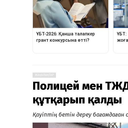
ЖАҢАЛЫҚТАР
Полицей мен ТЖД
құтқарып қалды
Қауіптің бетін дереу бағамдаған 