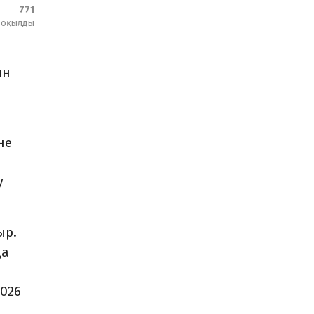
771
оқылды
ын
не
у
ыр.
да
2026