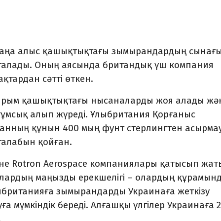
жаңа алыс қашықтықтағы зымырандардың сынағ
п аталады. Оның аясында британдық үш компания
ақтардан сәтті өткен.
ырым қашықтықтағы нысаналарды жоя алады жә
қтұмсық алып жүреді. Ұлыбритания Қорғаныс
ыранның құнын 400 мың фунт стерлингтен асырма
талабын қойған.
әне Rotron Aerospace компаниялары қатысып жат
лардың маңызды ерекшелігі – олардың құрамын
ыбританияға зымырандарды Украинаға жеткізу
ға мүмкіндік береді. Алғашқы үлгілер Украинаға 
.