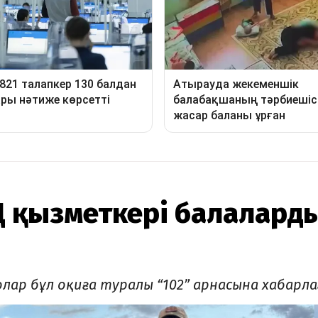
 қызметкері балалард
олар бұл оқиға туралы “102” арнасына хабарла