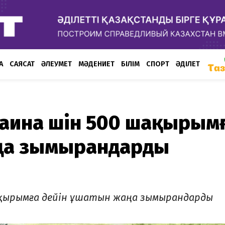
А
САЯСАТ
ӘЛЕУМЕТ
МӘДЕНИЕТ
БІЛІМ
СПОРТ
ӘДІЛЕТ
аина үшін 500 шақырым
аңа зымырандарды
ақырымға дейін ұшатын жаңа зымырандарды