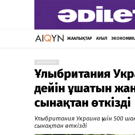
ЖАҢАЛЫҚТАР
АУЫЛ
ЭКОНОМИК
ЖАҢАЛЫҚТАР
Ұлыбритания Укр
дейін ұшатын ж
сынақтан өткізді
Ұлыбритания Украина үшін 500 ш
сынақтан өткізді