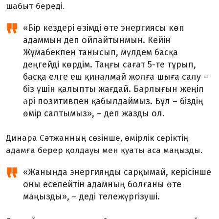
шабыт береді.
«Бір кездері өзімді өте энергиясы көп
адаммын деп ойлайтынмын. Кейін
Жұмабекпен танысып, мүлдем басқа
деңгейді көрдім. Таңғы сағат 5-те тұрып,
басқа елге еш қиналмай жолға шыға салу –
біз үшін қалыпты жағдай. Барлығын жеңіл
әрі позитивпен қабылдаймыз. Бұл – біздің
өмір салтымыз», – деп жазды ол.
Динара Сәтжанның сөзінше, өмірлік серіктің
адамға берер қолдауы мен қуаты аса маңызды.
«Жаныңда энергияңды сарқымай, керісінше
оны еселейтін адамның болғаны өте
маңызды», – деді тележүргізуші.