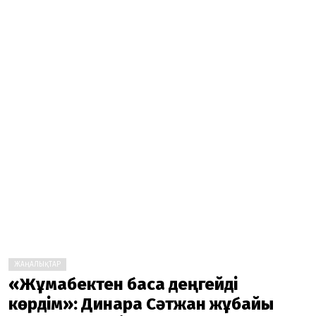
ЖАҢАЛЫҚТАР
«Жұмабектен басқа деңгейді
көрдім»: Динара Сәтжан жұбайы