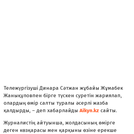
Тележүргізуші Динара Сәтжан жұбайы Жұмабек
Жанықұловпен бірге түскен суретін жариялап,
олардың өмір салты туралы әсерлі жазба
қалдырды, – деп хабарлайды
Aikyn.kz
сайты.
Журналистің айтуынша, жолдасының өмірге
деген көзқарасы мен қарқыны өзіне ерекше