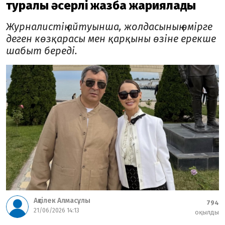
туралы әсерлі жазба жариялады
Журналистің айтуынша, жолдасының өмірге
деген көзқарасы мен қарқыны өзіне ерекше
шабыт береді.
Ақтілек Алмасұлы
794
21/06/2026 14:13
оқылды