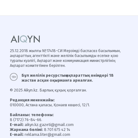
25.12.2018 жылғы №17418-СИ Мерзімді баспасөз басылымын,
ақпараттық агенттікті және желілік басылымды есепке қою
туралы куәлігі, Ақпарат және коммуникация министрлігінің
Ақпарат комитетімен берілген.
Бұл желілік ресурстың ақпараттық өнімдері 18
жастан асқан оқырманға арналған.
© 2025 Aikyn.kz. Барлық құқық қорғалған.
Редакция мекенжайы:
010000, Астана қаласы, Қонаев көшесі, 12/1.
Байланыс телефоны:
8 (7172) 76-84-66.
E-mail:
aikyn.kz.gazeti@gmail.com
Жарнама бөлімі:
8 701 675 42 14
E-mail:
reklama.liter@gmail.com