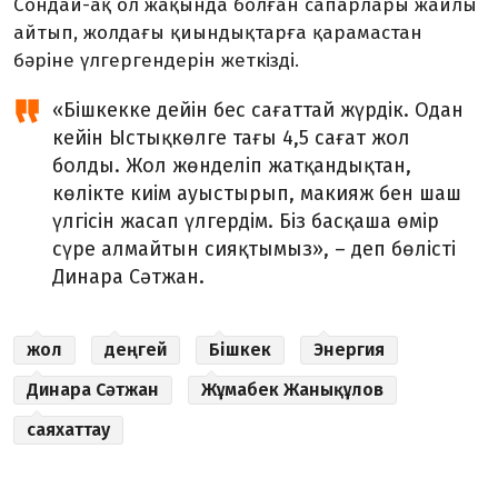
Сондай-ақ ол жақында болған сапарлары жайлы
айтып, жолдағы қиындықтарға қарамастан
бәріне үлгергендерін жеткізді.
«Бішкекке дейін бес сағаттай жүрдік. Одан
кейін Ыстықкөлге тағы 4,5 сағат жол
болды. Жол жөнделіп жатқандықтан,
көлікте киім ауыстырып, макияж бен шаш
үлгісін жасап үлгердім. Біз басқаша өмір
сүре алмайтын сияқтымыз», – деп бөлісті
Динара Сәтжан.
жол
деңгей
Бішкек
Энергия
Динара Сәтжан
Жұмабек Жанықұлов
саяхаттау