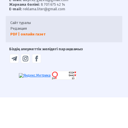
Жарнама бөлімі:
8 701 675 42 14
E-mail:
reklama.liter@gmail.com
Сайт туралы
Редакция
PDF | онлайн газет
Біздің әлеуметтік желідегі парақшамыз