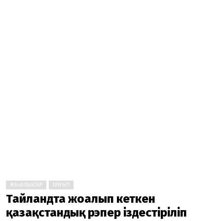
ЖАҢАЛЫҚТАР
ШҰҒЫЛ
Тайландта жоғалып кеткен
қазақстандық рэпер іздестіріліп