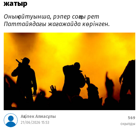
жатыр
Оның айтуынша, рэпер соңғы рет
Паттайядағы жағажайда көрінген.
Ақтілек Алмасұлы
569
21/06/2026 15:53
оқылды