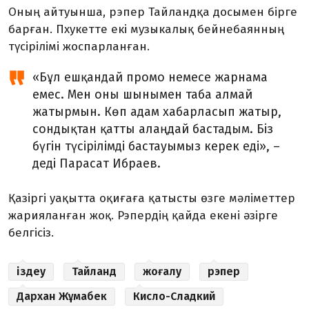
Оның айтуынша, рэпер Тайландқа досымен бірге
барған. Пхукетте екі музыкалық бейнебаянның
түсірілімі жоспарланған.
«Бұл ешқандай промо немесе жарнама
емес. Мен оны шынымен таба алмай
жатырмын. Көп адам хабарласып жатыр,
сондықтан қатты алаңдай бастадым. Біз
бүгін түсірілімді бастауымыз керек еді», –
деді Парасат Ибраев.
Қазіргі уақытта оқиғаға қатысты өзге мәліметтер
жарияланған жоқ. Рэпердің қайда екені әзірге
белгісіз.
іздеу
Тайланд
жоғалу
рэпер
Дархан Жұмабек
Кисло-Сладкий