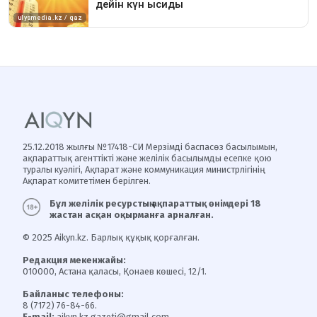
25.12.2018 жылғы №17418-СИ Мерзімді баспасөз басылымын,
ақпараттық агенттікті және желілік басылымды есепке қою
туралы куәлігі, Ақпарат және коммуникация министрлігінің
Ақпарат комитетімен берілген.
Бұл желілік ресурстың ақпараттық өнімдері 18
жастан асқан оқырманға арналған.
© 2025 Aikyn.kz. Барлық құқық қорғалған.
Редакция мекенжайы:
010000, Астана қаласы, Қонаев көшесі, 12/1.
Байланыс телефоны:
8 (7172) 76-84-66.
E-mail:
aikyn.kz.gazeti@gmail.com