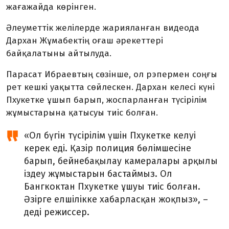
жағажайда көрінген.
Әлеуметтік желілерде жарияланған видеода
Дархан Жұмабектің оғаш әрекеттері
байқалатыны айтылуда.
Парасат Ибраевтың сөзінше, ол рэпермен соңғы
рет кешкі уақытта сөйлескен. Дархан келесі күні
Пхукетке ұшып барып, жоспарланған түсірілім
жұмыстарына қатысуы тиіс болған.
«Ол бүгін түсірілім үшін Пхукетке келуі
керек еді. Қазір полиция бөлімшесіне
барып, бейнебақылау камералары арқылы
іздеу жұмыстарын бастаймыз. Ол
Бангкоктан Пхукетке ұшуы тиіс болған.
Әзірге елшілікке хабарласқан жоқпыз», –
деді режиссер.