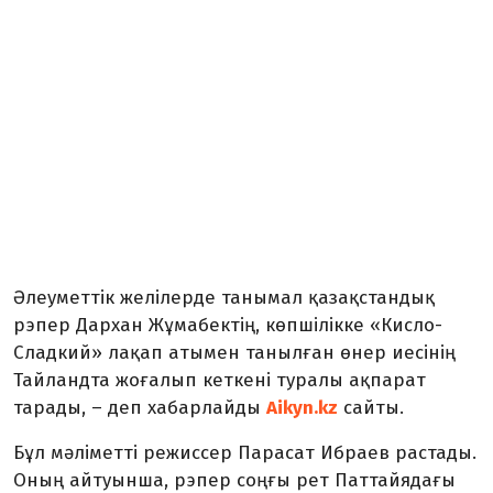
Әлеуметтік желілерде танымал қазақстандық
рэпер Дархан Жұмабектің, көпшілікке «Кисло-
Сладкий» лақап атымен танылған өнер иесінің
Тайландта жоғалып кеткені туралы ақпарат
тарады, – деп хабарлайды
Aikyn.kz
сайты.
Бұл мәліметті режиссер Парасат Ибраев растады.
Оның айтуынша, рэпер соңғы рет Паттайядағы