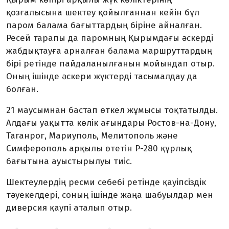
қозғалысына шектеу қойылғаннан кейін бұл
паром балама бағыттардың біріне айналған.
Ресей тарапы да паромның Қырымдағы әскерді
жабдықтауға арналған балама маршруттардың
бірі ретінде пайдаланылғанын мойындап отыр.
Оның ішінде әскери жүктерді тасымалдау да
болған.
21 маусымнан бастап өткел жұмысы тоқтатылды.
Алдағы уақытта көлік ағындары Ростов-на-Дону,
Таганрог, Мариуполь, Мелитополь және
Симферополь арқылы өтетін Р-280 құрлық
бағытына ауыстырылуы тиіс.
Шектеулердің ресми себебі ретінде қауіпсіздік
тәуекелдері, соның ішінде жаңа шабуылдар мен
диверсия қаупі аталып отыр.