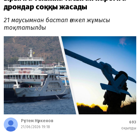
дрондар соққы жасады
21 маусымнан бастап өткел жұмысы
тоқтатылды
Рүстем Нүркенов
693
21/06/2026 19:18
оқылды