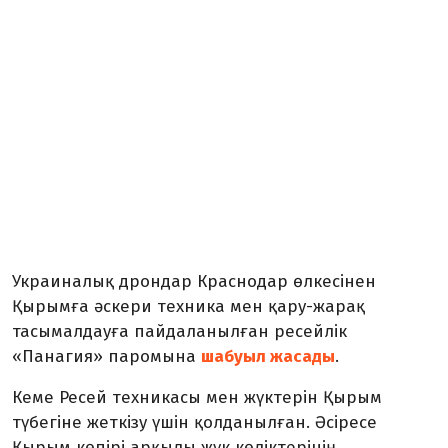
Украиналық дрондар Краснодар өлкесінен
Қырымға әскери техника мен қару-жарақ
тасымалдауға пайдаланылған ресейлік
«Панагия» паромына
шабуыл жасады
.
Кеме Ресей техникасы мен жүктерін Қырым
түбегіне жеткізу үшін қолданылған. Әсіресе
Қырым көпірі арқылы жүк көліктерінің