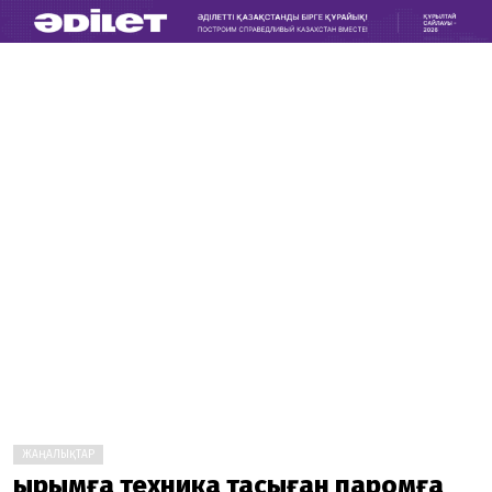
ЖАҢАЛЫҚТАР
Қырымға техника тасыған паромға