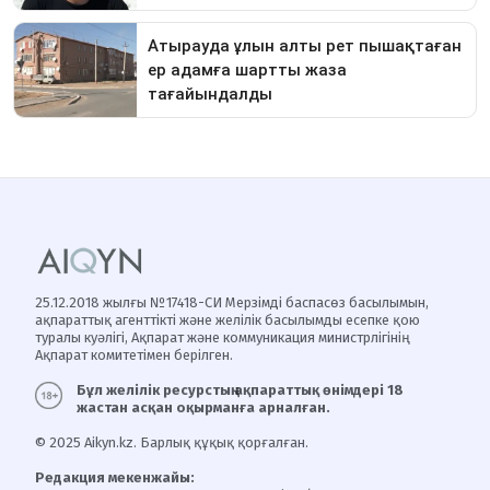
25.12.2018 жылғы №17418-СИ Мерзімді баспасөз басылымын,
ақпараттық агенттікті және желілік басылымды есепке қою
туралы куәлігі, Ақпарат және коммуникация министрлігінің
Ақпарат комитетімен берілген.
Бұл желілік ресурстың ақпараттық өнімдері 18
жастан асқан оқырманға арналған.
© 2025 Aikyn.kz. Барлық құқық қорғалған.
Редакция мекенжайы: