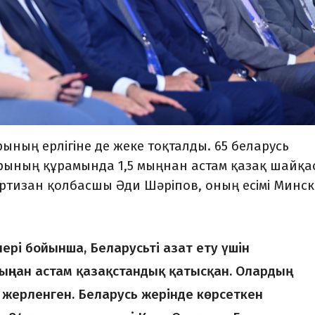
ының ерлігіне де жеке тоқталды. 65 беларусь
рының құрамында 1,5 мыңнан астам қазақ шайқа
ртизан қолбасшы Әди Шәріпов, оның есімі Минскі
ері бойынша, Беларусьті азат ету үшін
ыңнан астам қазақстандық қатысқан. Олардың
е жерленген. Беларусь жерінде көрсеткен