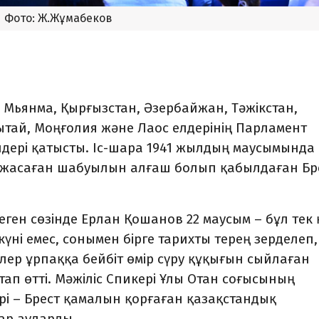
Фото: Ж.Жұмабеков
, Мьянма, Қырғызстан, Әзербайжан, Тәжікстан,
Қытай, Моңғолия және Лаос елдерінің Парламент
дері қатысты. Іс-шара 1941 жылдың маусымында
 жасаған шабуылын алғаш болып қабылдаған Бр
ен сөзінде Ерлан Қошанов 22 маусым – бұл тек 
үні емес, сонымен бірге тарихты терең зерделеп,
ер ұрпаққа бейбіт өмір сүру құқығын сыйлаған
атап өтті. Мәжіліс Спикері Ұлы Отан соғысының
рі – Брест қамалын қорғаған қазақстандық
зар аударды.