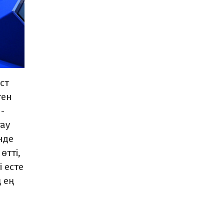
ст
ген
-
тау
нде
өтті,
і есте
 ең