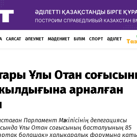
А
САЯСАТ
ӘЛЕУМЕТ
МӘДЕНИЕТ
БІЛІМ
СПОРТ
ӘДІЛЕТ
ттары Ұлы Отан соғысы
 жылдығына арналған
ы
астаған Парламент Мәжілісінің делегациясы
асында Ұлы Отан соғысының басталуының 85
 ортақ болашақ» халықаралық форумына қат