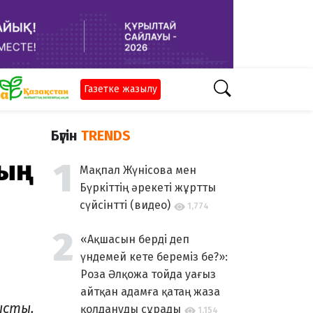
Газетке жазылу
Бүгін
TRENDS
ның
Мақпал Жүнісова мен
Бүркіттің әрекеті жұртты
сүйсінтті (видео)
1,774
«Ақшасын берді деп
үндемей кете береміз бе?»:
Роза Әлқожа тойда уағыз
айтқан адамға қатаң жаза
ысты.
қолдануды сұрады
1,154