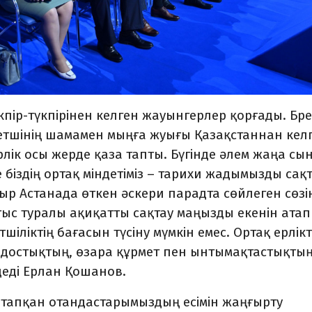
пір-түкпірінен келген жауынгерлер қорғады. Бре
етшінің шамамен мыңға жуығы Қазақстаннан кел
ік осы жерде қаза тапты. Бүгінде әлем жаңа сын
 біздің ортақ міндетіміз – тарихи жадымызды сақ
ыр Астанада өткен әскери парадта сөйлеген сөзі
с туралы ақиқатты сақтау маңызды екенін атап 
іліктің бағасын түсіну мүмкін емес. Ортақ ерлікт
 достықтың, өзара құрмет пен ынтымақтастықтың
 деді Ерлан Қошанов.
а тапқан отандастарымыздың есімін жаңғырту