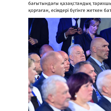
бағытындағы қазақстандық тарихшыл
қорғаған, есімдері бүгінге жеткен б