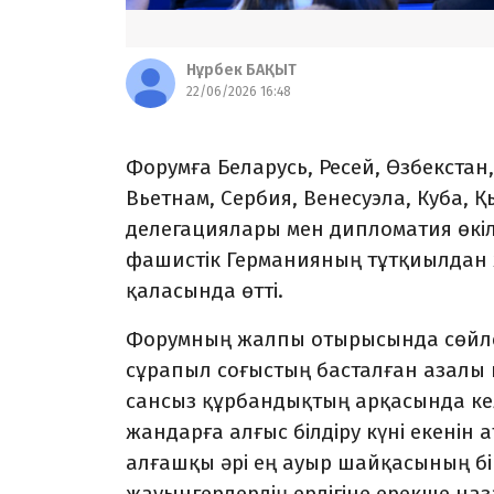
Нұрбек БАҚЫТ
22/06/2026 16:48
Форумға Беларусь, Ресей, Өзбекстан
Вьетнам, Сербия, Венесуэла, Куба, 
делегациялары мен дипломатия өкіл
фашистік Германияның тұтқиылдан
қаласында өтті.
Форумның жалпы отырысында сөйлег
сұрапыл соғыстың басталған азалы к
сансыз құрбандықтың арқасында кел
жандарға алғыс білдіру күні екенін 
алғашқы әрі ең ауыр шайқасының бі
жауынгерлердің ерлігіне ерекше на