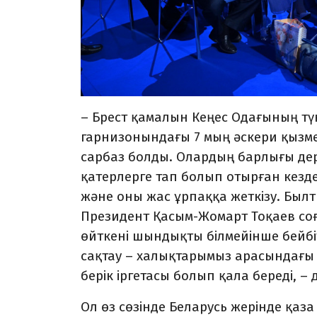
– Брест қамалын Кеңес Одағының түк
гарнизонындағы 7 мың әскери қызм
сарбаз болды. Олардың барлығы дерл
қатерлерге тап болып отырған кезде
және оны жас ұрпаққа жеткізу. Былт
Президент Қасым-Жомарт Тоқаев соғы
өйткені шындықты білмейінше бейбітш
сақтау – халықтарымыз арасындағы
берік іргетасы болып қала береді, –
Ол өз сөзінде Беларусь жерінде қаз