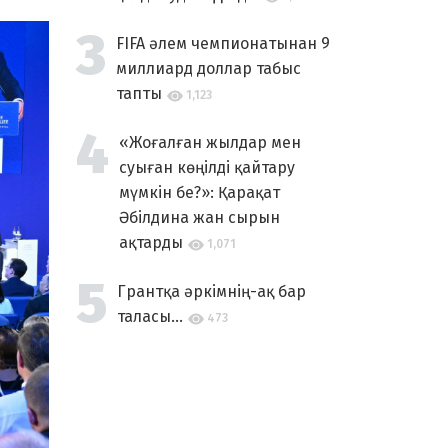
FIFA әлем чемпионатынан 9
миллиард доллар табыс
тапты
1,123
«Жоғалған жылдар мен
суыған көңілді қайтару
мүмкін бе?»: Қарақат
Әбілдина жан сырын
ақтарды
1,071
Грантқа әркімнің-ақ бар
таласы...
473