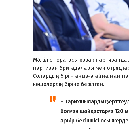
Мәжіліс Төрағасы қазақ партизандар
партизан бригадалары мен отрядта
Солардың бірі – аңызға айналған па
көшелердің біріне берілген.
– Тарихшылардың зерттеул
болған шайқастарға 120 м
әрбір бесіншісі осы жерд