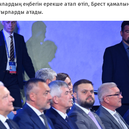
ардың еңбегін ерекше атап өтіп, Брест қамалы
атырларды атады.