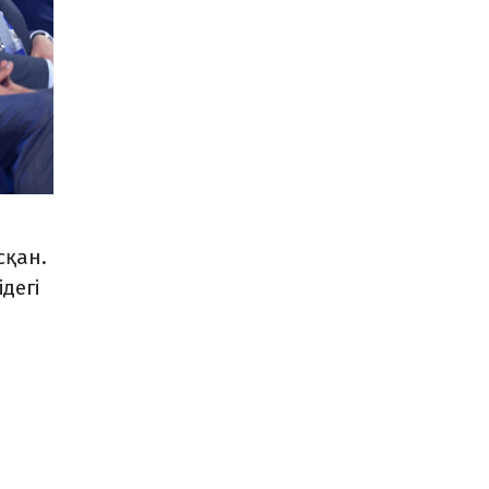
сқан.
дегі