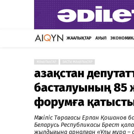
ЖАҢАЛЫҚТАР
АУЫЛ
ЭКОНОМИК
ЖАҢАЛЫҚТАР
БАСТЫ ЖАҢАЛЫҚТАР
Қазақстан депута
басталуының 85
форумға қатыст
Мәжіліс Төрағасы Ерлан Қошанов б
Беларусь Республикасы Брест қал
жылдығына арналған «Ұлы мұра –