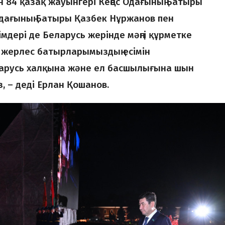
н 84 қазақ жауынгері Кеңес Одағының Батыры
Одағының Батыры Қазбек Нұржанов пен
імдері де Беларусь жерінде мәңгі құрметке
н жерлес батырларымыздың есімін
ларусь халқына және ел басшылығына шын
з, – деді Ерлан Қошанов.