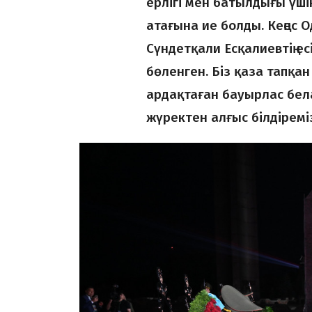
ерлігі мен батылдығы үші
атағына ие болды. Кеңес 
Сүндетқали Есқалиевтің ес
бөленген. Біз қаза тапқа
ардақтаған бауырлас бе
жүректен алғыс білдіремі