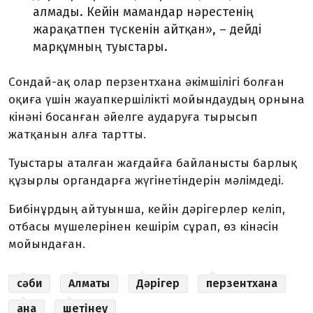
алмады. Кейін мамандар нәрестенің
жарақатпен түскенін айтқан», – дейді
марқұмның туыстары.
Сондай-ақ олар перзентхана әкімшілігі болған
оқиға үшін жауапкершілікті мойындаудың орнына
кінәні босанған әйелге аударуға тырысып
жатқанын алға тартты.
Туыстары аталған жағдайға байланысты барлық
құзырлы органдарға жүгінетіндерін мәлімдеді.
Бибінұрдың айтуынша, кейін дәрігерлер келіп,
отбасы мүшелерінен кешірім сұрап, өз кінәсін
мойындаған.
сәби
Алматы
Дәрігер
перзентхана
ана
шетінеу