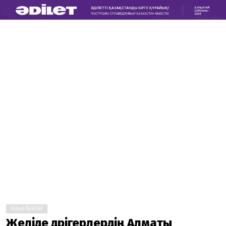
ЖАҢАЛЫҚТАР
Желіде дәрігерлердің Алматы