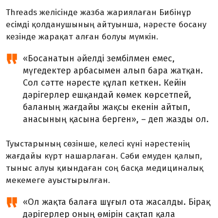
Threads желісінде жазба жариялаған Бибінұр
есімді қолданушының айтуынша, нәресте босану
кезінде жарақат алған болуы мүмкін.
«Босанатын әйелді зембілмен емес,
мүгедектер арбасымен алып бара жатқан.
Сол сәтте нәресте құлап кеткен. Кейін
дәрігерлер ешқандай көмек көрсетпей,
баланың жағдайы жақсы екенін айтып,
анасының қасына берген», – деп жазды ол.
Туыстарының сөзінше, келесі күні нәрестенің
жағдайы күрт нашарлаған. Сәби емуден қалып,
тыныс алуы қиындаған соң басқа медициналық
мекемеге ауыстырылған.
«Ол жақта балаға шұғыл ота жасалды. Бірақ
дәрігерлер оның өмірін сақтап қала