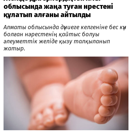
облысында жаңа туған нәрестені
құлатып алғаны айтылды
Алматы облысында дүниеге келгеніне бес күн
болған нәрестенің қайтыс болуы
әлеуметтік желіде қызу талқыланып
жатыр.