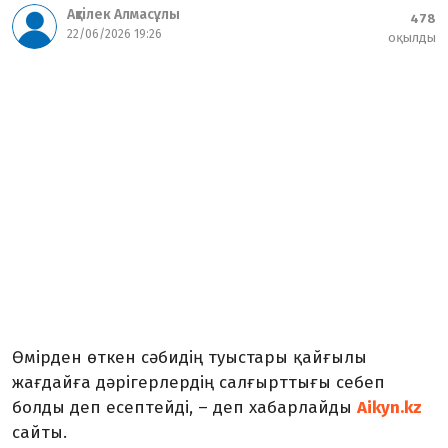
Ақтілек Алмасұлы
478
22/06/2026 19:26
оқылды
Өмірден өткен сәбидің туыстары қайғылы
жағдайға дәрігерлердің салғырттығы себеп
болды деп есептейді, – деп хабарлайды
Aikyn.kz
сайты.