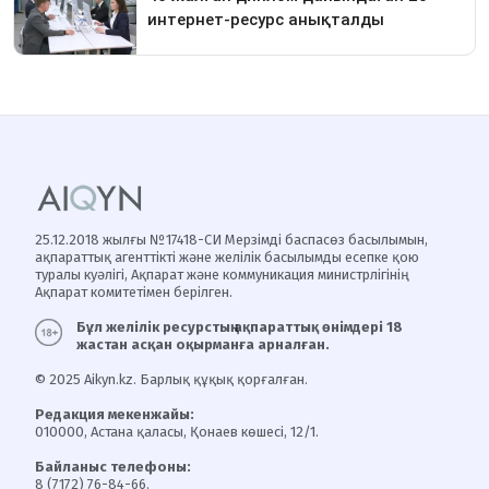
25.12.2018 жылғы №17418-СИ Мерзімді баспасөз басылымын,
ақпараттық агенттікті және желілік басылымды есепке қою
туралы куәлігі, Ақпарат және коммуникация министрлігінің
Ақпарат комитетімен берілген.
Бұл желілік ресурстың ақпараттық өнімдері 18
жастан асқан оқырманға арналған.
© 2025 Aikyn.kz. Барлық құқық қорғалған.
Редакция мекенжайы:
010000, Астана қаласы, Қонаев көшесі, 12/1.
Байланыс телефоны:
8 (7172) 76-84-66.