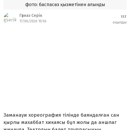
фото: баспасөз қызметінен алынды
Гүлназ Серік
117
17/06/2026 10:56
оқылды
Заманауи хореография тілінде баяндалған сан
қырлы махаббат хикаясы бұл жолы да аншлаг
жинауда. Театрдың балет труппасының