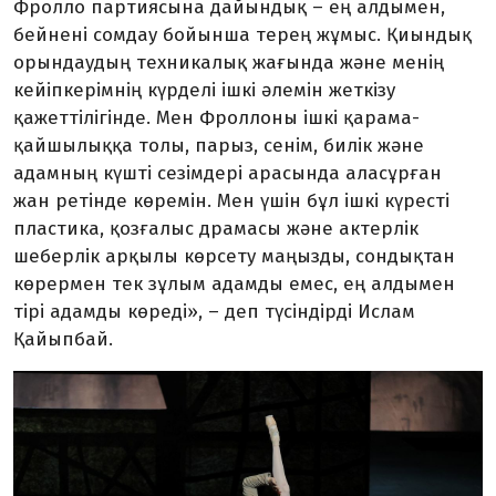
Фролло партиясына дайындық – ең алдымен,
бейнені сомдау бойынша терең жұмыс. Қиындық
орындаудың техникалық жағында және менің
кейіпкерімнің күрделі ішкі әлемін жеткізу
қажеттілігінде. Мен Фроллоны ішкі қарама-
қайшылыққа толы, парыз, сенім, билік және
адамның күшті сезімдері арасында аласұрған
жан ретінде көремін. Мен үшін бұл ішкі күресті
пластика, қозғалыс драмасы және актерлік
шеберлік арқылы көрсету маңызды, сондықтан
көрермен тек зұлым адамды емес, ең алдымен
тірі адамды көреді», – деп түсіндірді Ислам
Қайыпбай.