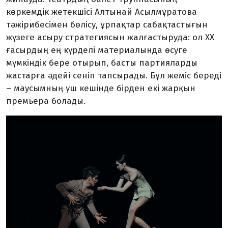
көркемдік жетекшісі Алтынай Асылмұратова
тәжірибесімен бөлісу, ұрпақтар сабақтастығын
жүзеге асыру стратегиясын жалғастыруда: ол ХХ
ғасырдың ең күрделі материалында өсуге
мүмкіндік бере отырып, басты партияларды
жастарға әдейі сеніп тапсырады. Бұл жеміс береді
– маусымның үш кешінде бірден екі жарқын
премьера болады.