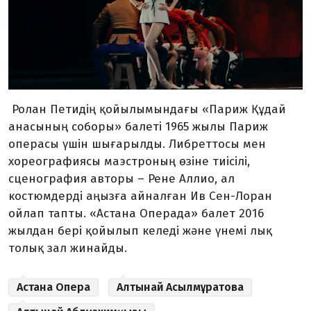
Ролан Петидің қойылымындағы «Париж Құдай
анасының соборы» балеті 1965 жылы Париж
операсы үшін шығарылды. Либреттосы мен
хореографиясы маэстроның өзіне тиісілі,
сценография авторы – Рене Аллио, ал
костюмдерді аңызға айналған Ив Сен-Лоран
ойлап тапты. «Астана Операда» балет 2016
жылдан бері қойылып келеді және үнемі лық
толық зал жинайды.
Астана Опера
Алтынай Асылмұратова