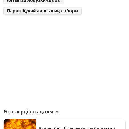
Алтынай Абдуахимқызы
Париж Құдай анасының соборы