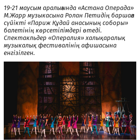
19-21 маусым аралығында «Астана Операда»
М.Жарр музыкасына Ролан Петидің баршаға
сүйікті «Париж Құдай анасының соборы»
балетінің көрсетілімдері өтеді.
Спектакльдер «Опералия» халықаралық
музыкалық фестивалінің афишасына
енгізілген.