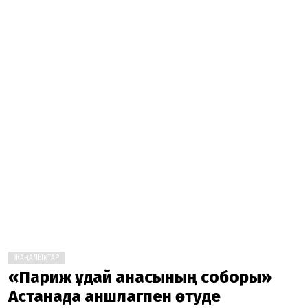
ЖАҢАЛЫҚТАР
«Париж Құдай анасының соборы»
Астанада аншлагпен өтуде