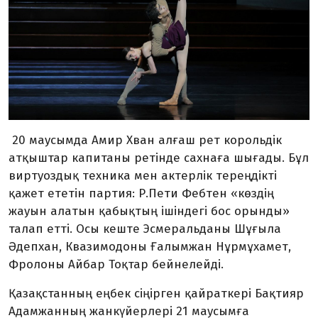
20 маусымда Амир Хван алғаш рет корольдік
атқыштар капитаны ретінде сахнаға шығады. Бұл
виртуоздық техника мен актерлік тереңдікті
қажет ететін партия: Р.Пети Фебтен «көздің
жауын алатын қабықтың ішіндегі бос орынды»
талап етті. Осы кеште Эсмеральданы Шұғыла
Әдепхан, Квазимодоны Ғалымжан Нұрмұхамет,
Фролоны Айбар Тоқтар бейнелейді.
Қазақстанның еңбек сіңірген қайраткері Бақтияр
Адамжанның жанкүйерлері 21 маусымға