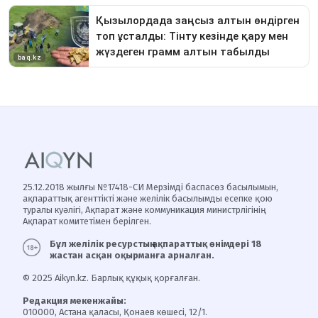
25.12.2018 жылғы №17418-СИ Мерзімді баспасөз басылымын,
ақпараттық агенттікті және желілік басылымды есепке қою
туралы куәлігі, Ақпарат және коммуникация министрлігінің
Ақпарат комитетімен берілген.
Бұл желілік ресурстың ақпараттық өнімдері 18
жастан асқан оқырманға арналған.
© 2025 Aikyn.kz. Барлық құқық қорғалған.
Редакция мекенжайы:
010000, Астана қаласы, Қонаев көшесі, 12/1.