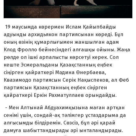
19 маусымда көрермен Ислам Қайыпбайды
адуынды архидьякон партиясынан көреді. Бұл
оның өзінің құмарлығымен жаншылған адам
Клод Фролло бейнесіндегі алғашқы ойыны. Жаңа
рөлде ол ішкі арпалысты көрсетуі керек. Сол
кеште Эсмеральданы Қазақстанның еңбек
сіңірген қайраткері Мәдина Өнербаева,
Квазимодо партиясын Серік Нақыспеков, ал Феб
партиясын Қазақстанның еңбек сіңірген
қайраткері Еркін Рахматуллаев орындайды.
- Мен Алтынай Абдуахимқызына маған артқан
сенімі үшін, сондай-ақ тәлімгер ұстаздарыма да
алғысымды білдіремін. Сөзсіз, бұл әрі қарай
дамуға шабыттандырады әрі ынталандырады.