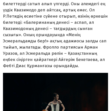
билеттерді сатып алып үлгерді. Оны әлемдегі ең
үздік Квазимодо деп айтсақ, артық емес. Ол
Р.Петидің өсиетіне сүйене отырып, өзінің өркешін
билетеді: «Балеринаның денесі – аспап, ал
Квазимодоның денесі – тағдырдың сынған
сызығы». Оның орындауында «Менің
Эсмеральдамды бер!» ақтық адажиосы залды сап
тыйып, жылатады. Фролло партиясын Арман
Уразов, ал Эсмеральда рөлін – Қазақстанның
еңбек сіңірген қайраткері Айгерім Бекетаева, ал
Фебті Диас Құрманғазы орындайды.