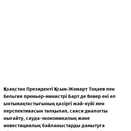
Қазақстан Президенті Қасым-Жомарт Тоқаев пен
Бельгия премьер-министрі Барт де Вевер екі ел
ынтымақтастығының қазіргі жай-күйі мен
перспективасын талқылап, саяси диалогты
нығайту, сауда-экономикалық және
инвестициялық байланыстарды дамытуға