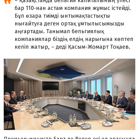
– Қазақстанда Бельгия капиталының үлесі
бар 110-нан астам компания жұмыс істейді.
Бұл өзара тиімді ынтымақтастықты
нығайтуға деген ортақ ұмтылысымызды
аңғартады. Танымал бельгиялық
компаниялар біздің елдің нарығына көптеп
келіп жатыр, – деді Қасым-Жомарт Тоқаев.
Премьер-министр Барт де Вевер екі ел арасында