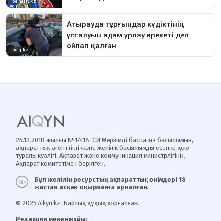
25.12.2018 жылғы №17418-СИ Мерзімді баспасөз басылымын,
ақпараттық агенттікті және желілік басылымды есепке қою
туралы куәлігі, Ақпарат және коммуникация министрлігінің
Ақпарат комитетімен берілген.
Бұл желілік ресурстың ақпараттық өнімдері 18
жастан асқан оқырманға арналған.
© 2025 Aikyn.kz. Барлық құқық қорғалған.
Редакция мекенжайы: