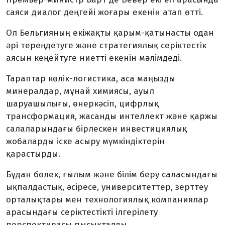
саяси диалог деңгейі жоғары екенін атап өтті.
Ол Бельгияның екіжақты қарым-қатынасты одан
әрі тереңдетуге және стратегиялық серіктестік
аясын кеңейтуге ниетті екенін мәлімдеді.
Тараптар көлік-логистика, аса маңызды
минералдар, мұнай химиясы, ауыл
шаруашылығы, өнеркәсіп, цифрлық
трансформация, жасанды интеллект және қаржы
салаларындағы бірлескен инвестициялық
жобаларды іске асыру мүмкіндіктерін
қарастырды.
Бұдан бөлек, ғылым және білім беру саласындағы
ықпалдастық, әсіресе, университеттер, зерттеу
орталықтары мен технологиялық компаниялар
арасындағы серіктестікті ілгерілету
перспективасы пысықталды.