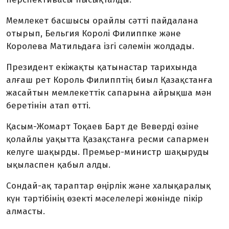
Мемлекет басшысы орайлы сәтті пайдалана
отырып, Бельгия Королі Филиппке және
Королева Матильдаға ізгі сәлемін жолдады.
Президент екіжақты қатынастар тарихында
алғаш рет Король Филипптің биыл Қазақстанға
жасайтын мемлекеттік сапарына айрықша мән
беретінін атап өтті.
Қасым-Жомарт Тоқаев Барт де Веверді өзіне
қолайлы уақытта Қазақстанға ресми сапармен
келуге шақырды. Премьер-министр шақыруды
ықыласпен қабыл алды.
Сондай-ақ тараптар өңірлік және халықаралық
күн тәртібінің өзекті мәселелері жөнінде пікір
алмасты.