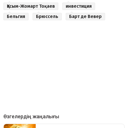
Қасым-Жомарт Тоқаев
инвестиция
Бельгия
Брюссель
Барт де Вевер