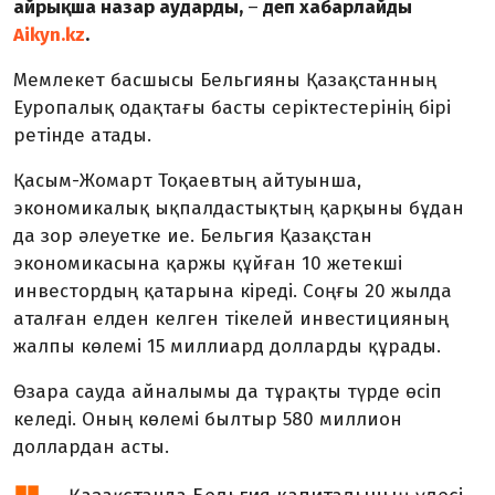
айрықша назар аударды,
–
деп хабарлайды
Aikyn.kz
.
Мемлекет басшысы Бельгияны Қазақстанның
Еуропалық одақтағы басты серіктестерінің бірі
ретінде атады.
Қасым-Жомарт Тоқаевтың айтуынша,
экономикалық ықпалдастықтың қарқыны бұдан
да зор әлеуетке ие. Бельгия Қазақстан
экономикасына қаржы құйған 10 жетекші
инвестордың қатарына кіреді. Соңғы 20 жылда
аталған елден келген тікелей инвестицияның
жалпы көлемі 15 миллиард долларды құрады.
Өзара сауда айналымы да тұрақты түрде өсіп
келеді. Оның көлемі былтыр 580 миллион
доллардан асты.