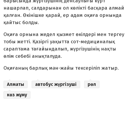
барысында жүргізушінің денсаулығы күрт
нашарлап, салдарынан ол көлікті басқара алмай
қалған. Өкінішке қарай, ер адам оқиға орнында
қайтыс болды.
Оқиға орнына жедел қызмет өкілдері мен тергеу
тобы жетті. Қазіргі уақытта сот-медициналық
сараптама тағайындалып, жүргізушінің нақты
өлім себебі анықталуда.
Оқиғаның барлық мән-жайы тексеріліп жатыр.
Алматы
автобус жүргізуші
рөл
көз жұму