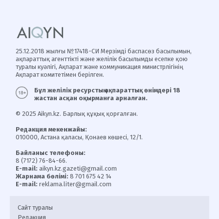
25.12.2018 жылғы №17418-СИ Мерзімді баспасөз басылымын,
ақпараттық агенттікті және желілік басылымды есепке қою
туралы куәлігі, Ақпарат және коммуникация министрлігінің
Ақпарат комитетімен берілген.
Бұл желілік ресурстың ақпараттық өнімдері 18
жастан асқан оқырманға арналған.
© 2025 Aikyn.kz. Барлық құқық қорғалған.
Редакция мекенжайы:
010000, Астана қаласы, Қонаев көшесі, 12/1.
Байланыс телефоны:
8 (7172) 76-84-66.
E-mail:
aikyn.kz.gazeti@gmail.com
Жарнама бөлімі:
8 701 675 42 14
E-mail:
reklama.liter@gmail.com
Сайт туралы
Редакция