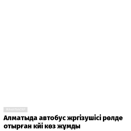
ЖАҢАЛЫҚТАР
Алматыда автобус жүргізушісі рөлде
отырған күйі көз жұмды