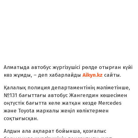
Алматыда автобус жүргізушісі рөлде отырған күйі
көз жұмды, – деп хабарлайды
Aikyn.kz
сайты.
Қалалық полиция департаментінің мәліметінше,
№131 бағыттағы автобус Жангелдин көшесімен
оңтүстік бағытта келе жатқан кезде Mercedes
және Toyota маркалы жеңіл көліктермен
соқтығысқан.
Алдын ала ақпарат бойынша, қозғалыс