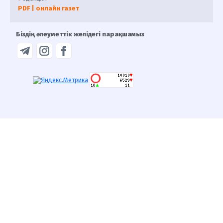
PDF | онлайн газет
Біздің әлеуметтік желідегі парақшамыз