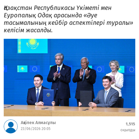
Қазақстан Республикасы Үкіметі мен
Еуропалық Одақ арасында «Әуе
тасымалының кейбір аспектілері туралы»
келісім жасалды.
Ақтілек Алмасұлы
1,515
23/06/2026 20:05
оқылды