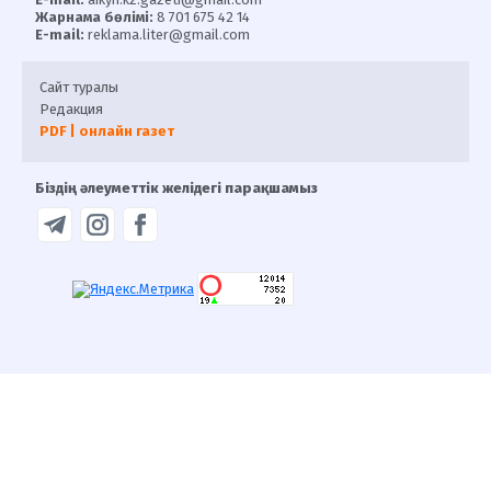
Жарнама бөлімі:
8 701 675 42 14
E-mail:
reklama.liter@gmail.com
Сайт туралы
Редакция
PDF | онлайн газет
Біздің әлеуметтік желідегі парақшамыз