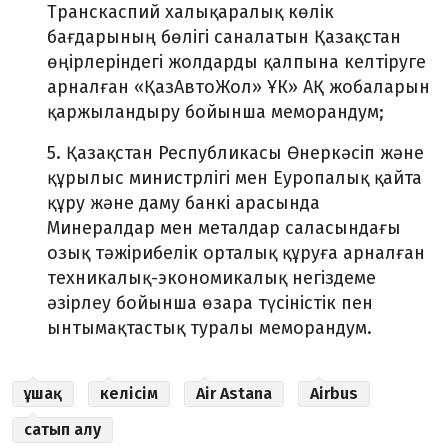
Транскаспий халықаралық көлік
бағдарының бөлігі саналатын Қазақстан
өңірлеріндегі жолдарды қалпына келтіруге
арналған «ҚазАвтоЖол» ҰК» АҚ жобаларын
қаржыландыру бойынша меморандум;
5. Қазақстан Республикасы Өнеркәсіп және
құрылыс министрлігі мен Еуропалық қайта
құру және даму банкі арасында
Минералдар мен металдар саласындағы
озық тәжірибелік орталық құруға арналған
техникалық-экономикалық негіздеме
әзірлеу бойынша өзара түсіністік пен
ынтымақтастық туралы меморандум.
ұшақ
келісім
Air Astana
Airbus
сатып алу