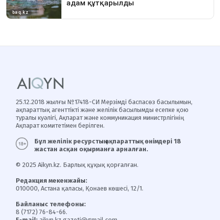
25.12.2018 жылғы №17418-СИ Мерзімді баспасөз басылымын,
ақпараттық агенттікті және желілік басылымды есепке қою
туралы куәлігі, Ақпарат және коммуникация министрлігінің
Ақпарат комитетімен берілген.
Бұл желілік ресурстың ақпараттық өнімдері 18
жастан асқан оқырманға арналған.
© 2025 Aikyn.kz. Барлық құқық қорғалған.
Редакция мекенжайы:
010000, Астана қаласы, Қонаев көшесі, 12/1.
Байланыс телефоны:
8 (7172) 76-84-66.
E-mail:
aikyn.kz.gazeti@gmail.com