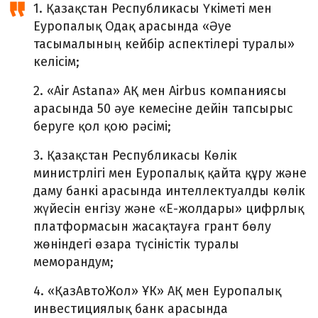
1. Қазақстан Республикасы Үкіметі мен
Еуропалық Одақ арасында «Әуе
тасымалының кейбір аспектілері туралы»
келісім;
2. «Air Astana» АҚ мен Airbus компаниясы
арасында 50 әуе кемесіне дейін тапсырыс
беруге қол қою рәсімі;
3. Қазақстан Республикасы Көлік
министрлігі мен Еуропалық қайта құру және
даму банкі арасында интеллектуалды көлік
жүйесін енгізу және «Е-жолдары» цифрлық
платформасын жасақтауға грант бөлу
жөніндегі өзара түсіністік туралы
меморандум;
4. «ҚазАвтоЖол» ҰК» АҚ мен Еуропалық
инвестициялық банк арасында