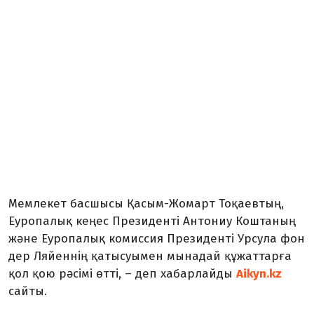
Мемлекет басшысы Қасым-Жомарт Тоқаевтың,
Еуропалық кеңес Президенті Антониу Коштаның
және Еуропалық комиссия Президенті Урсула фон
дер Ляйеннің қатысуымен мынадай құжаттарға
қол қою рәсімі өтті, – деп хабарлайды
Aikyn.kz
сайты.