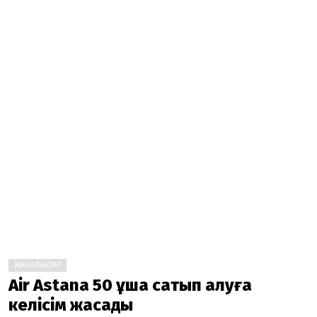
ЖАҢАЛЫҚТАР
Air Astana 50 ұшақ сатып алуға
келісім жасады