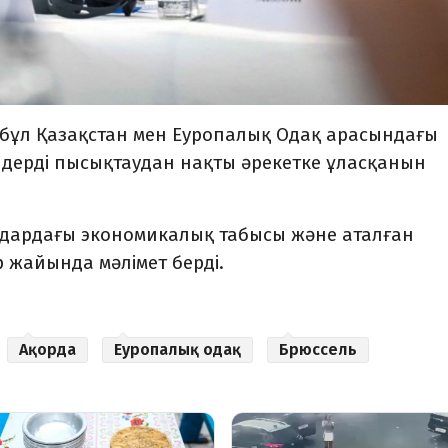
 бұл Қазақстан мен Еуропалық Одақ арасындағы
ілдерді пысықтаудан нақты әрекетке ұласқанын
дардағы экономикалық табысы және аталған
р жайында мәлімет берді.
Ақорда
Еуропалық одақ
Брюссель