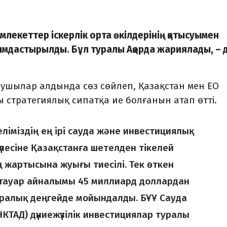
млекеттер іскерлік орта өкілдерінің қатысуымен
йымдастырылды. Бұл туралы Ақорда жариялады, – 
ушылар алдында сөз сөйлеп, Қазақстан мен ЕО
стратегиялық сипатқа ие болғанын атап өтті.
еліміздің ең ірі сауда және инвестициялық
 үлесіне Қазақстанға шетелден тікелей
 жартысына жуығы тиесілі. Тек өткен
 тауар айналымы 45 миллиард доллардан
қаралық деңгейде мойындалды. БҰҰ Сауда
ТАД) дүниежүзілік инвестициялар туралы