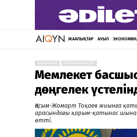
ЖАҢАЛЫҚТАР
АУЫЛ
ЭКОНОМИК
ЖАҢАЛЫҚТАР
БАСТЫ ЖАҢАЛЫҚТАР
Мемлекет басшысы
дөңгелек үстелін
Қасым-Жомарт Тоқаев жиынға қаты
арасындағы қарым-қатынас шына
өтті.