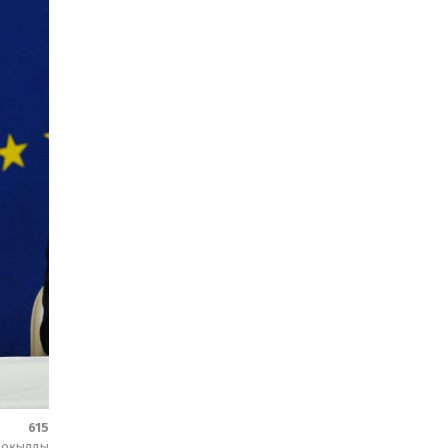
615
оқылды