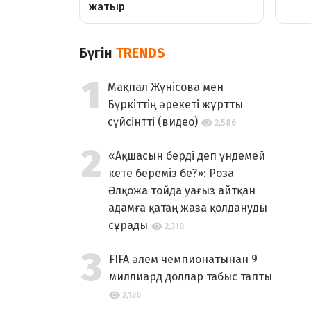
Бүгін
TRENDS
Мақпал Жүнісова мен
Бүркіттің әрекеті жұртты
сүйсінтті (видео)
2,586
«Ақшасын берді деп үндемей
кете береміз бе?»: Роза
Әлқожа тойда уағыз айтқан
адамға қатаң жаза қолдануды
сұрады
2,310
FIFA әлем чемпионатынан 9
миллиард доллар табыс тапты
2,136