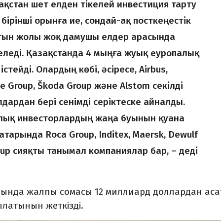
зақстан шет елден тікелей инвестиция тарту
ірінші орынға ие, сондай-ақ посткеңестік
ғатын жолы жоқ дамушы елдер арасында
леді. Қазақстанда 4 мыңға жуық еуропалық
тейді. Олардың көбі, әсіресе, Airbus,
de Group, Škoda Group және Alstom секілді
ардан бері сенімді серіктеске айналды.
алық инвесторлардың жаңа буынын қуана
тарында Roca Group, Inditex, Maersk, Dewulf
up сияқты танымал компаниялар бар, – деді
сында жалпы сомасы 12 миллиард доллардан ас
ылатынын жеткізді.