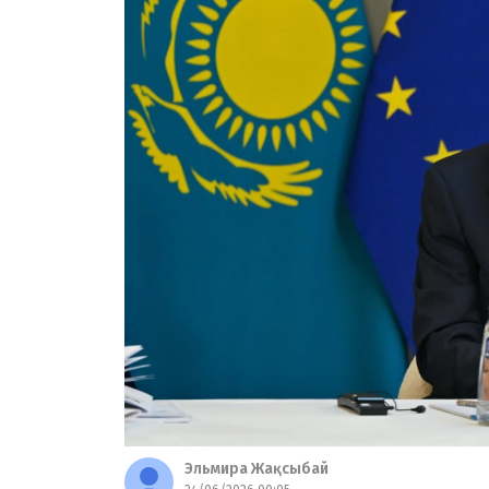
Эльмира Жақсыбай