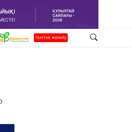
Газетке жазылу
О