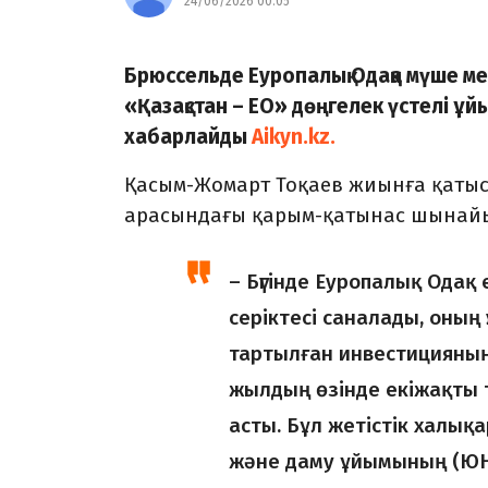
24/06/2026 00:05
Брюссельде Еуропалық Одаққа мүше ме
«Қазақстан – ЕО» дөңгелек үстелі ұ
хабарлайды
Aikyn.kz.
Қасым-Жомарт Тоқаев жиынға қатыс
арасындағы қарым-қатынас шынайы 
– Бүгінде Еуропалық Одақ 
серіктесі саналады, оның
тартылған инвестицияның
жылдың өзінде екіжақты
асты. Бұл жетістік халы
және даму ұйымының (ЮНК