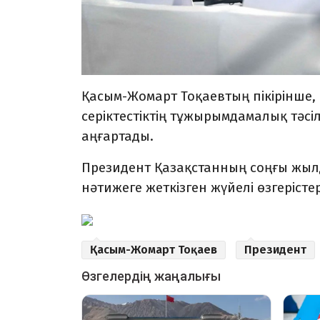
Қасым-Жомарт Тоқаевтың пікірінше,
серіктестіктің тұжырымдамалық тәс
аңғартады.
Президент Қазақстанның соңғы жыл
нәтижеге жеткізген жүйелі өзгерісте
Қасым-Жомарт Тоқаев
Президент