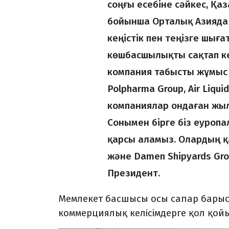
соңғы есебіне сәйкес, Қа
бойынша Орталық Азияда б
кеңістік пен теңізге шы
көшбасшылықты сақтап ке
компания табысты жұмыс іс
Polpharma Group, Air Liqui
компаниялар ондаған жылд
Сонымен бірге біз еуроп
қарсы аламыз. Олардың қа
және Damen Shipyards Gro
Президент.
Мемлекет басшысы осы сапар бары
коммерциялық келісімдерге қол қой