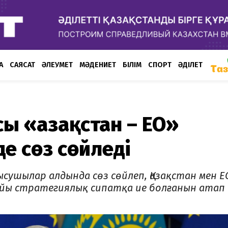
А
САЯСАТ
ӘЛЕУМЕТ
МӘДЕНИЕТ
БІЛІМ
СПОРТ
ӘДІЛЕТ
 «Қазақстан – ЕО»
де сөз сөйледі
сушылар алдында сөз сөйлеп, Қазақстан мен Е
йы стратегиялық сипатқа ие болғанын атап