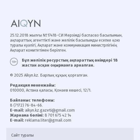
25.12.2018 жылғы №17418-СИ Мерзімді баспасөз басылымын,
ақпараттық агенттікті және желілік басылымды есепке қою
туралы куәлігі, Ақпарат және коммуникация министрлігінің
Ақпарат комитетімен берілген.
Бұл желілік ресурстың ақпараттық өнімдері 18
жастан асқан оқырманға арналған.
© 2025 Aikyn.kz. Барлық құқық қорғалған.
Редакция мекенжайы:
010000, Астана қаласы, Қонаев көшесі, 12/1.
Байланыс телефоны:
8 (7172) 76-84-66.
E-mail:
aikyn.kz.gazeti@gmail.com
Жарнама бөлімі:
8 701 675 42 14
E-mail:
reklama.liter@gmail.com
Сайт туралы