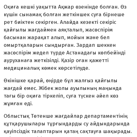
Оқиға кешкі уақытта Ақжар өзенінде болған. Өз
күшін сынамақ болған жеткіншек суға бірнеше
рет биіктен секірген. Алайда кезекті секіріс
қайғылы жағдаймен аяқталып, жасөспірім
басынан жарақат алып, мойын және бел
омыртқаларын сындырған. Зардап шеккен
жасөспірім жедел түрде Астанадағы көпбейінді
ауруханаға жеткізілді. Қазір оған қажетті
медициналық көмек көрсетілуде.
Өкінішке қарай, өңірде бұл жалғыз қайғылы
жағдай емес. Жібек жолы ауылының маңында
тағы бір оқиға тіркеліп, суға түскен әйел көз
жұмған еді.
Облыстық Төтенше жағдайлар департаментінің
құтқарушылары тұрғындарды су айдындарында
қауіпсіздік талаптарын қатаң сақтауға шақырады.