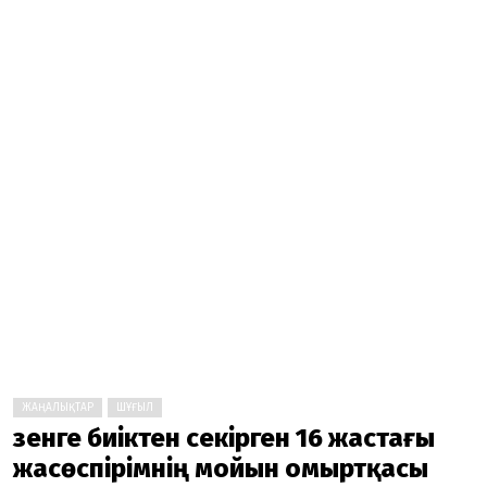
ЖАҢАЛЫҚТАР
ШҰҒЫЛ
Өзенге биіктен секірген 16 жастағы
жасөспірімнің мойын омыртқасы