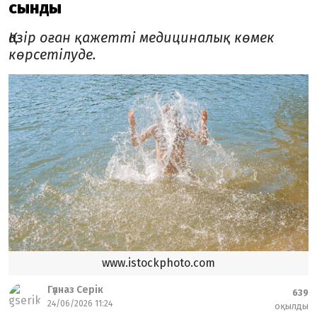
сынды
Қазір оған қажетті медициналық көмек
көрсетілуде.
www.istockphoto.com
Гүлназ Серік
639
24/06/2026 11:24
оқылды