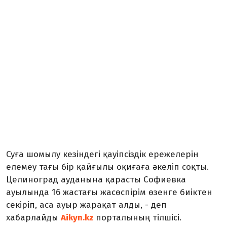
Суға шомылу кезіндегі қауіпсіздік ережелерін
елемеу тағы бір қайғылы оқиғаға әкеліп соқты.
Целиноград ауданына қарасты Софиевка
ауылында 16 жастағы жасөспірім өзенге биіктен
секіріп, аса ауыр жарақат алды, - деп
хабарлайды
Aikyn.kz
порталының тілшісі.