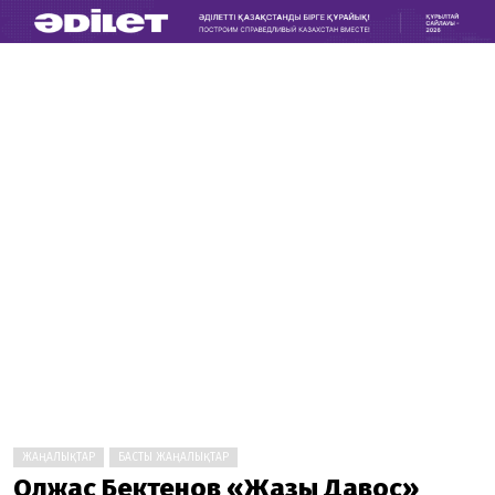
ЖАҢАЛЫҚТАР
БАСТЫ ЖАҢАЛЫҚТАР
Олжас Бектенов «Жазғы Давос»