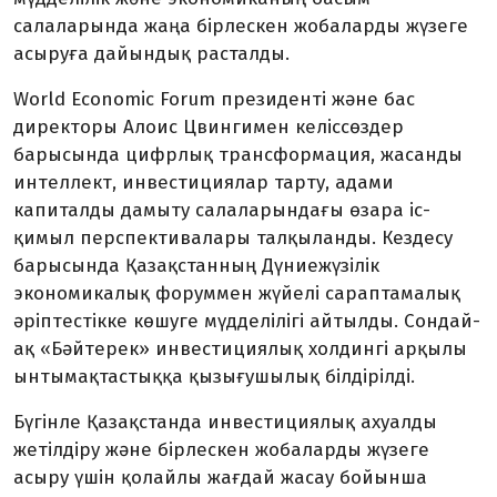
салаларында жаңа бірлескен жобаларды жүзеге
асыруға дайындық расталды.
World Economic Forum президенті және бас
директоры Алоис Цвингимен келіссөздер
барысында цифрлық трансформация, жасанды
интеллект, инвестициялар тарту, адами
капиталды дамыту салаларындағы өзара іс-
қимыл перспективалары талқыланды. Кездесу
барысында Қазақстанның Дүниежүзілік
экономикалық форуммен жүйелі сараптамалық
әріптестікке көшуге мүдделілігі айтылды. Сондай-
ақ «Бәйтерек» инвестициялық холдингі арқылы
ынтымақтастыққа қызығушылық білдірілді.
Бүгінле Қазақстанда инвестициялық ахуалды
жетілдіру және бірлескен жобаларды жүзеге
асыру үшін қолайлы жағдай жасау бойынша