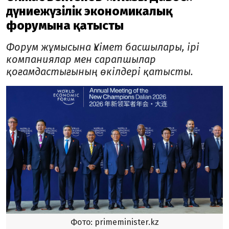
дүниежүзілік экономикалық
форумына қатысты
Форум жұмысына Үкімет басшылары, ірі
компаниялар мен сарапшылар
қоғамдастығының өкілдері қатысты.
Фото: primeminister.kz