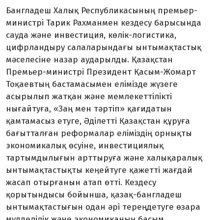
Бангладеш Халық Республикасының премьер-
министрі Тарик Рахманмен кездесу барысында
сауда және инвестиция, көлік-логистика,
цифрландыру салаларындағы ынтымақтастық
мәселесіне назар аударылды. Қазақстан
Премьер-министрі Президент Қасым-Жомарт
Тоқаевтың бастамасымен елімізде жүзеге
асырылып жатқан және мемлекеттілікті
нығайтуға, «Заң мен тәртіп» қағидатын
қамтамасыз етуге, Әділетті Қазақстан құруға
бағытталған реформалар еліміздің орнықты
экономикалық өсуіне, инвестициялық
тартымдылығын арттыруға және халықаралық
ынтымақтастықты кеңейтуге қажетті жағдай
жасап отырғанын атап өтті. Кездесу
қорытындысы бойынша, қазақ-бангладеш
ынтымақтастығын одан әрі тереңдетуге өзара
мүдделілік және экономиканың басым