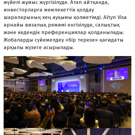
жүйелі жұмыс жүргізілуде. Атап айтқанда,
инвесторларға мемлекеттік қолдау
шараларының кең ауқымы қолжетімді. Altyn Visa
арнайы визалық режимі енгізілуде, салықтық
және кедендік преференциялар қолданылады.
Жобаларды сүйемелдеу «бір терезе» қағидаты
арқылы жүзеге асырылады.