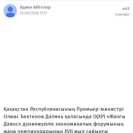
Адина Айбатыр
463
24/06/2026 11:53
оқылды
Қазақстан Республикасының Премьер-министрі
Олжас Бектенов Далянь қаласында (ҚХР) «Жазғы
Давос» дүниежүзілік экономикалық форумының
жаңа чемпиондарының XVII жыл сайынғы