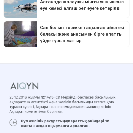
25.12.2018 жылғы №17418-СИ Мерзімді баспасөз басылымын,
ақпараттық агенттікті және желілік басылымды есепке қою
туралы куәлігі, Ақпарат және коммуникация министрлігінің
Ақпарат комитетімен берілген.
Бұл желілік ресурстың ақпараттық өнімдері 18
жастан асқан оқырманға арналған.