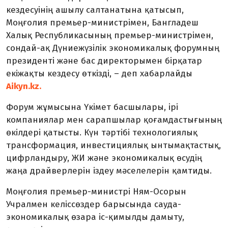
кездесуінің ашылу салтанатына қатысып,
Моңғолия премьер-министрімен, Бангладеш
Халық Республикасының премьер-министрімен,
сондай-ақ Дүниежүзілік экономикалық форумның
президенті және бас директорымен бірқатар
екіжақты кездесу өткізді, – деп хабарлайды
Aikyn.kz.
Форум жұмысына Үкімет басшылары, ірі
компаниялар мен сарапшылар қоғамдастығының
өкілдері қатысты. Күн тәртібі технологиялық
трансформация, инвестициялық ынтымақтастық,
цифрландыру, ЖИ және экономикалық өсудің
жаңа драйверлерін іздеу мәселелерін қамтиды.
Моңғолия премьер-министрі Ням-Осорын
Учралмен келіссөздер барысында сауда-
экономикалық өзара іс-қимылды дамыту,