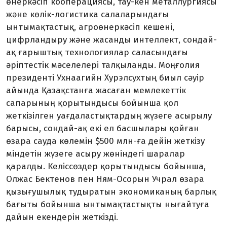
өнеркәсіп кооперациясы, тау-кен металлургиясы
және көлік-логистика салаларындағы
ынтымақтастық, агроөнеркәсіп кешені,
цифрландыру және жасанды интеллект, сондай-
ақ ғарыштық технологиялар саласындағы
әріптестік мәселелері талқыланды. Моңғолия
президенті Ухнаагийн Хурэлсухтың биыл сәуір
айында Қазақстанға жасаған мемлекеттік
сапарының қорытындысы бойынша қол
жеткізілген уағдаластықтардың жүзеге асырылу
барысы, сондай-ақ екі ел басшылары қойған
өзара сауда көлемін $500 млн-ға дейін жеткізу
міндетін жүзеге асыру жөніндегі шаралар
қаралды. Келіссөздер қорытындысы бойынша,
Олжас Бектенов пен Ням-Осорын Учрал өзара
қызығушылық тудыратын экономиканың барлық
бағыты бойынша ынтымақтастықты нығайтуға
дайын екендерін жеткізді.