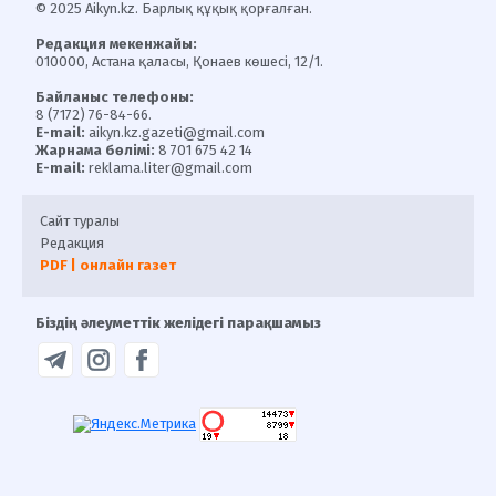
© 2025 Aikyn.kz. Барлық құқық қорғалған.
Редакция мекенжайы:
010000, Астана қаласы, Қонаев көшесі, 12/1.
Байланыс телефоны:
8 (7172) 76-84-66.
E-mail:
aikyn.kz.gazeti@gmail.com
Жарнама бөлімі:
8 701 675 42 14
E-mail:
reklama.liter@gmail.com
Сайт туралы
Редакция
PDF | онлайн газет
Біздің әлеуметтік желідегі парақшамыз