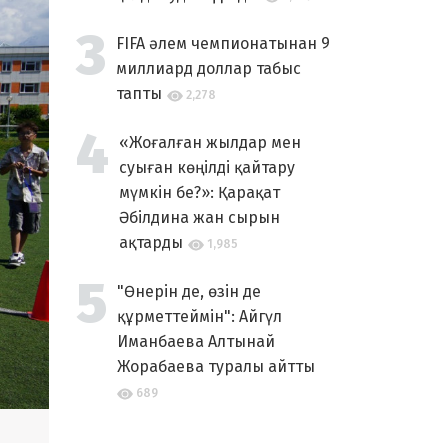
FIFA әлем чемпионатынан 9
миллиард доллар табыс
тапты
2,278
«Жоғалған жылдар мен
суыған көңілді қайтару
мүмкін бе?»: Қарақат
Әбілдина жан сырын
ақтарды
1,985
"Өнерін де, өзін де
құрметтеймін": Айгүл
Иманбаева Алтынай
Жорабаева туралы айтты
689