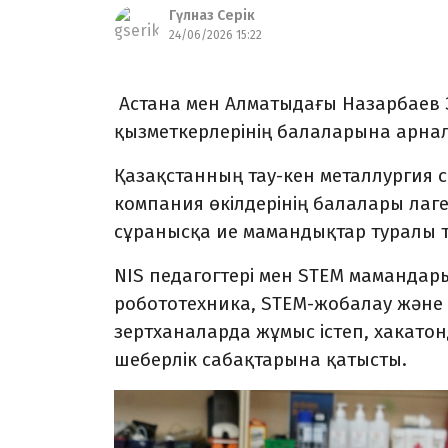
Гүлназ Серік
24/06/2026 15:22
Астана мен Алматыдағы Назарбаев 
қызметкерлерінің балаларына арнал
Қазақстанның тау-кен металлургия с
компания өкілдерінің балалары ла
сұранысқа ие мамандықтар туралы түс
NIS педагогтері мен STEM мамандар
робототехника, STEM-жобалау және 
зертханаларда жұмыс істеп, хакат
шеберлік сабақтарына қатысты.