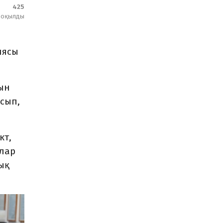
425
оқылды
иясы
тын
сып,
кт,
ылар
ық