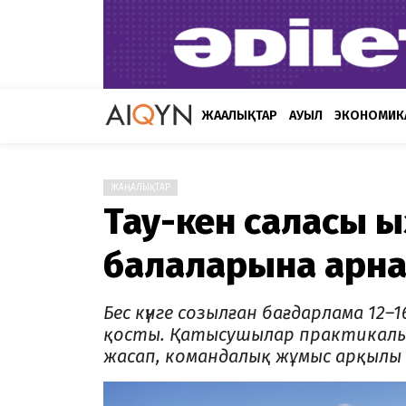
ЖАҢАЛЫҚТАР
АУЫЛ
ЭКОНОМИК
ЖАҢАЛЫҚТАР
Тау-кен саласы қ
балаларына арна
Бес күнге созылған бағдарлама 12
қосты. Қатысушылар практикалық
жасап, командалық жұмыс арқылы ғ