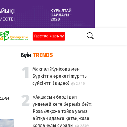
Газетке жазылу
Бүгін
TRENDS
Мақпал Жүнісова мен
Бүркіттің әрекеті жұртты
сүйсінтті (видео)
2,740
асын
«Ақшасын берді деп
үндемей кете береміз бе?»:
Роза Әлқожа тойда уағыз
айтқан адамға қатаң жаза
қолдануды сұрады
2,509