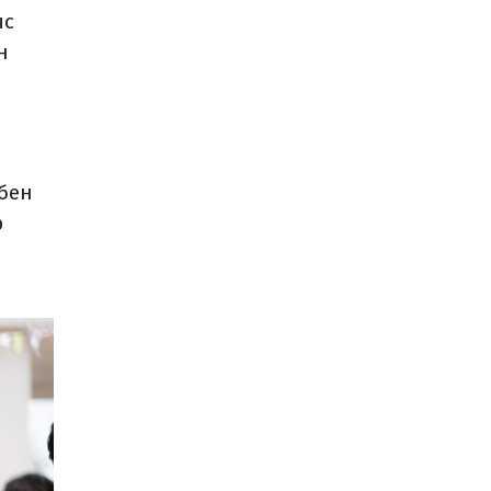
ыс
н
збен
р