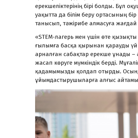
ерекшеліктерінің бірі болды. Бұл о
уақытта да білім беру ортасының бір
танысып, тәжірибе алмасуға жағдай
«STEM-лагерь мен үшін өте қызықты әр
ғылымға басқа қырынан қарауды үй
арналған сабақтар ерекше ұнады – 
жасап көруге мүмкіндік берді. Мұғалі
қадамымызды қолдап отырды. Осында
ұйымдастырушыларға алғыс айтамын