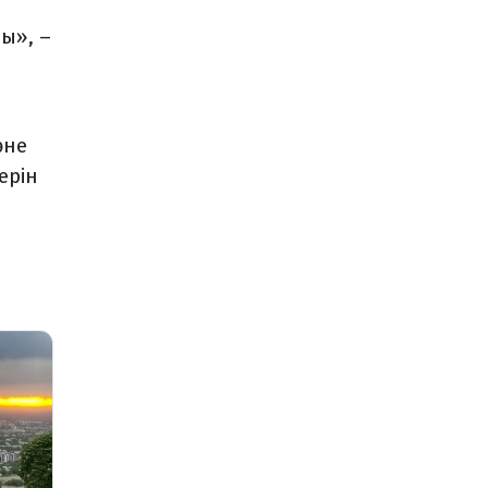
ы», –
әне
ерін