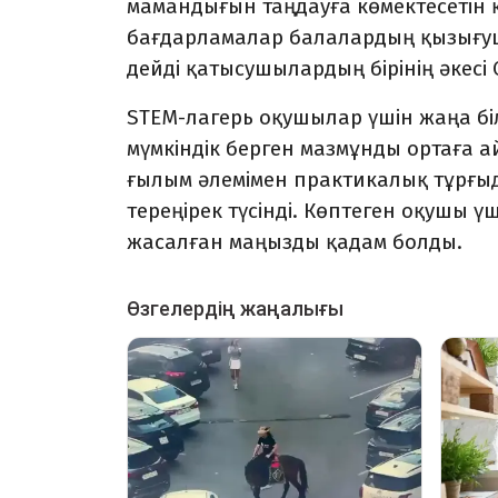
мамандығын таңдауға көмектесетін
бағдарламалар балалардың қызығуш
дейді қатысушылардың бірінің әкесі
STEM-лагерь оқушылар үшін жаңа білі
мүмкіндік берген мазмұнды ортаға 
ғылым әлемімен практикалық тұрғыд
тереңірек түсінді. Көптеген оқушы 
жасалған маңызды қадам болды.