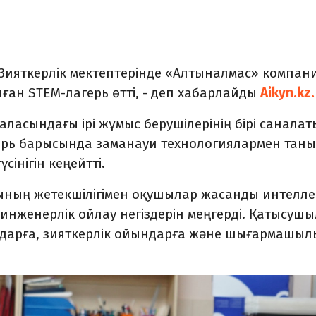
Зияткерлік мектептерінде «Алтыналмас» компан
ған STEM-лагерь өтті, - деп хабарлайды
Aikyn.kz.
аласындағы ірі жұмыс берушілерінің бірі санала
герь барысында заманауи технологиялармен таны
інігін кеңейтті.
ының жетекшілігімен оқушылар жасанды интелле
инженерлік ойлау негіздерін меңгерді. Қатысуш
ондарға, зияткерлік ойындарға және шығармашыл