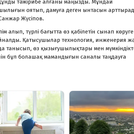
 құнды тәжірибе алғаны маңызды. Мұндай
ылығын оятып, дамуға деген ынтасын арттырад
 Санжар Жүсіпов.
м алып, түрлі бағытта өз қабілетін сынап көруге
айналды. Қатысушылар технология, инженерия ж
а танысып, өз қызығушылықтары мен мүмкіндікт
үшін бұл болашақ мамандығын саналы таңдауға