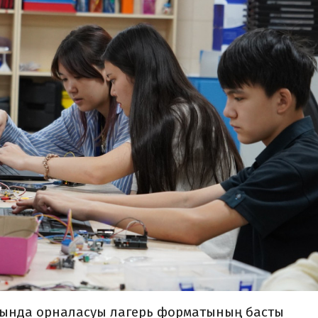
ында орналасуы лагерь форматының басты