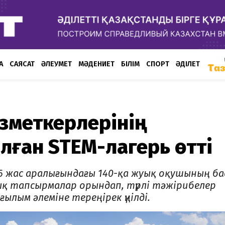
А
САЯСАТ
ӘЛЕУМЕТ
МӘДЕНИЕТ
БІЛІМ
СПОРТ
ӘДІЛЕТ
ызметкерлерінің
лған STEM-лагерь өтті
–16 жас аралығындағы 140-қа жуық оқушының б
 тапсырмалар орындап, түрлі тәжірибелер
ылым әлеміне тереңірек үңілді.