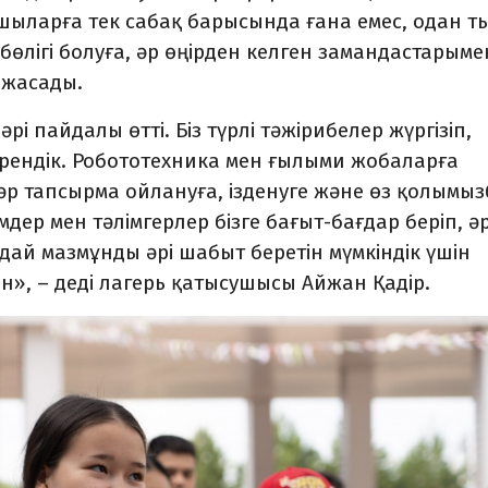
қушыларға тек сабақ барысында ғана емес, одан т
 бөлігі болуға, әр өңірден келген замандастарыме
 жасады.
і пайдалы өтті. Біз түрлі тәжірибелер жүргізіп,
рендік. Робототехника мен ғылыми жобаларға
әр тапсырма ойлануға, ізденуге және өз қолымы
мдер мен тәлімгерлер бізге бағыт-бағдар беріп, ә
й мазмұнды әрі шабыт беретін мүмкіндік үшін
», – деді лагерь қатысушысы Айжан Қадір.