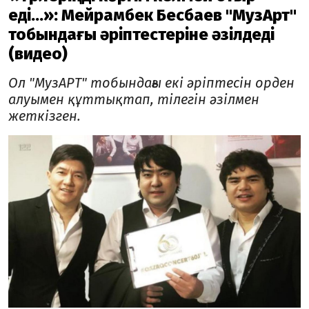
еді...»: Мейрамбек Бесбаев "МузАрт"
тобындағы әріптестеріне әзілдеді
(видео)
Ол "МузАРТ" тобындағы екі әріптесін орден
алуымен құттықтап, тілегін әзілмен
жеткізген.