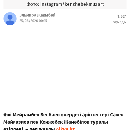
Фото: Instagram/kenzhebekmuzart
Эльмира Жақсыбай
1,521
25/06/2026 00:15
оқылды
Әнші Мейрамбек Бесбаев өнердегі әріптестері Сәкен
Майғазиев пен Кенжебек Жанәбілов туралы
әзілдеді, – деп жазды
Aikyn.kz.