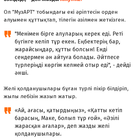
Ол "МузАРТ" тобындағы екі әріптесін орден
алуымен құттықтап, тілегін әзілмен жеткізген.
"Менімен бірге алуларың керек еді. Реті
бүгінге келіп тұр екен. Еңбектерің бар,
жарайсыңдар, құтты болсын! Енді
сендермен ән айтуға болады. Әйтпесе
түрлеріңді көргім келмей отыр еді", - дейді
әнші.
Желі қолданушылары бұған түрлі пікір білдіріп,
жылы лебізін жазып жатыр.
«Ай, ағасы, қатырдыңыз», «Қатты кетіп
барасың, Маке, болып тұр ғой», «Әзілі
жарасқан ағалар», деп жазды желі
қолданушылары.