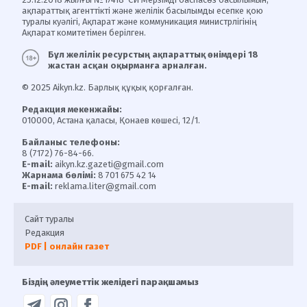
ақпараттық агенттікті және желілік басылымды есепке қою
туралы куәлігі, Ақпарат және коммуникация министрлігінің
Ақпарат комитетімен берілген.
Бұл желілік ресурстың ақпараттық өнімдері 18
жастан асқан оқырманға арналған.
© 2025 Aikyn.kz. Барлық құқық қорғалған.
Редакция мекенжайы:
010000, Астана қаласы, Қонаев көшесі, 12/1.
Байланыс телефоны:
8 (7172) 76-84-66.
E-mail:
aikyn.kz.gazeti@gmail.com
Жарнама бөлімі:
8 701 675 42 14
E-mail:
reklama.liter@gmail.com
Сайт туралы
Редакция
PDF | онлайн газет
Біздің әлеуметтік желідегі парақшамыз