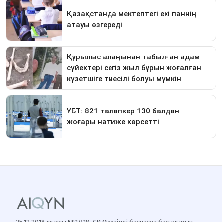
25.12.2018 жылғы №17418-СИ Мерзімді баспасөз басылымын,