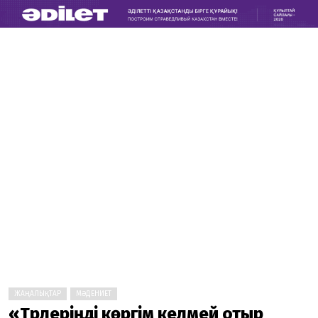
ЖАҢАЛЫҚТАР
МӘДЕНИЕТ
«Түрлеріңді көргім келмей отыр