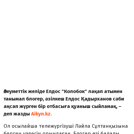
Әлеуметтік желіде Елдос "Колобок" лақап атымен
танымал блогер, әзілкеш Елдос Қадырханов сәби
аңсап жүрген бір отбасыға қуаныш сыйламақ, –
деп жазды
Aikyn.kz.
Ол осылайша тележүргізуші Ләйла Сұлтанқызына
берген уәдесін орындаған. Блогер өзі балалы