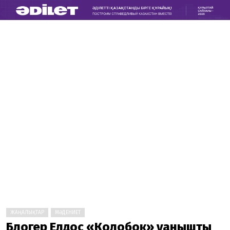
ЖАҢАЛЫҚТАР
МӘДЕНИЕТ
Блогер Елдос «Колобок» қуанышты