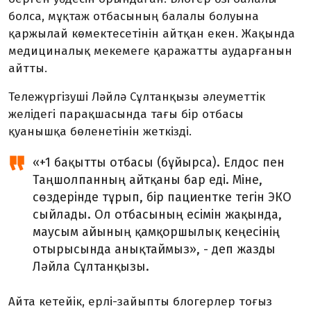
болса, мұқтаж отбасының балалы болуына
қаржылай көмектесетінін айтқан екен. Жақында
медициналық мекемеге қаражатты аударғанын
айтты.
Тележүргізуші Ләйлә Сұлтанқызы әлеуметтік
желідегі парақшасында тағы бір отбасы
қуанышқа бөленетінін жеткізді.
«+1 бақытты отбасы (бұйырса). Елдос пен
Таңшолпанның айтқаны бар еді. Міне,
сөздерінде тұрып, бір пациентке тегін ЭКО
сыйлады. Ол отбасының есімін жақында,
маусым айының қамқоршылық кеңесінің
отырысында анықтаймыз», - деп жазды
Ләйла Сұлтанқызы.
Айта кетейік, ерлі-зайыпты блогерлер тоғыз