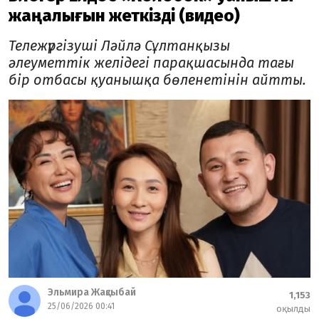
жаңалығын жеткізді (видео)
Тележүргізуші Ләйлә Сұлтанқызы
әлеуметтік желідегі парақшасында тағы
бір отбасы қуанышқа бөленетінін айтты.
Эльмира Жақсыбай
1,153
25/06/2026 00:41
оқылды