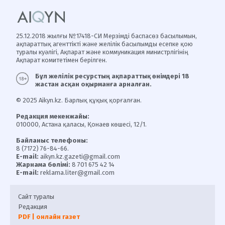
25.12.2018 жылғы №17418-СИ Мерзімді баспасөз басылымын,
ақпараттық агенттікті және желілік басылымды есепке қою
туралы куәлігі, Ақпарат және коммуникация министрлігінің
Ақпарат комитетімен берілген.
Бұл желілік ресурстың ақпараттық өнімдері 18
жастан асқан оқырманға арналған.
© 2025 Aikyn.kz. Барлық құқық қорғалған.
Редакция мекенжайы:
010000, Астана қаласы, Қонаев көшесі, 12/1.
Байланыс телефоны:
8 (7172) 76-84-66.
E-mail:
aikyn.kz.gazeti@gmail.com
Жарнама бөлімі:
8 701 675 42 14
E-mail:
reklama.liter@gmail.com
Сайт туралы
Редакция
PDF | онлайн газет