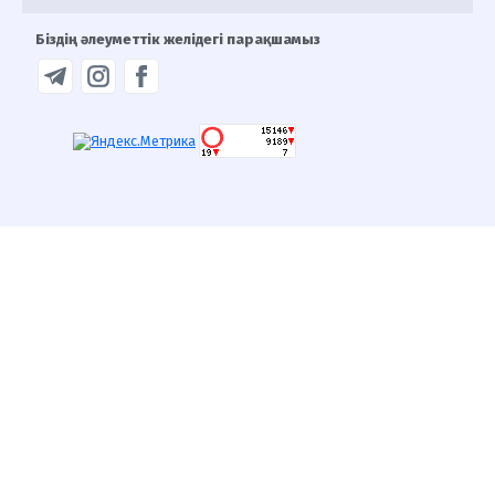
Біздің әлеуметтік желідегі парақшамыз