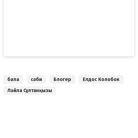
бала
сәби
Блогер
Елдос Колобок
Ләйла Сұлтанқызы