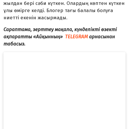
жылдан бері сәби күткен. Олардың көптен күткен
ұлы өмірге келді. Блогер тағы балалы болуға
ниетті екенін жасырмады.
Сараптама, зерттеу мақала, күнделікті өзекті
ақпаратты «Айқынның»
TELEGRAM
арнасынан
табасыз.