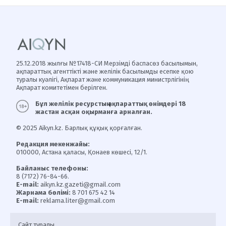
25.12.2018 жылғы №17418-СИ Мерзімді баспасөз басылымын,
ақпараттық агенттікті және желілік басылымды есепке қою
туралы куәлігі, Ақпарат және коммуникация министрлігінің
Ақпарат комитетімен берілген.
Бұл желілік ресурстың ақпараттық өнімдері 18
жастан асқан оқырманға арналған.
© 2025 Aikyn.kz. Барлық құқық қорғалған.
Редакция мекенжайы:
010000, Астана қаласы, Қонаев көшесі, 12/1.
Байланыс телефоны:
8 (7172) 76-84-66.
E-mail:
aikyn.kz.gazeti@gmail.com
Жарнама бөлімі:
8 701 675 42 14
E-mail:
reklama.liter@gmail.com
Сайт туралы