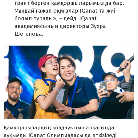
грант берген қамқоршыларымыз да бар.
Мұндай ғажап оқиғалар IQanat-та жиі
болып тұрады»,
– дейді IQanat
академиясының директоры Зухра
Шегенова.
Қамқоршылардың қолдауының арқасында
ауқымды IQanat Олимпиадасы да өткізіледі.