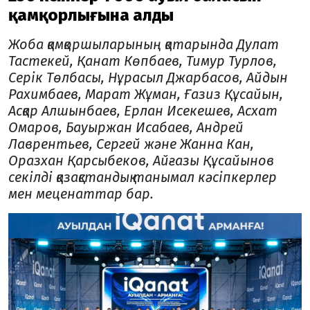
қамқорлығына алды
Жоба қамқоршыларының қатарында Дулат
Тастекей, Қанат Көпбаев, Тимур Турлов,
Серік Төлбасы, Нұрасыл Джарбасов, Айдын
Рахимбаев, Марат Жұман, Ғазиз Құсайын,
Асқар Алшынбаев, Ерлан Исекешев, Асхат
Омаров, Бауыржан Исабаев, Андрей
Лаврентьев, Сергей және Жанна Кан,
Оразхан Қарсыбеков, Айғазы Құсайынов
секілді қазақстандық танымал кәсіпкерлер
мен меценаттар бар.