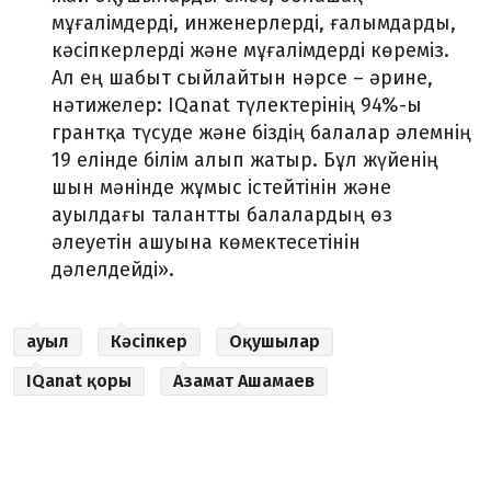
мұғалімдерді, инженерлерді, ғалымдарды,
кәсіпкерлерді және мұғалімдерді көреміз.
Ал ең шабыт сыйлайтын нәрсе – әрине,
нәтижелер:
IQanat
түлектерінің 94%-ы
грантқа түсуде және біздің балалар әлемнің
19 елінде білім алып жатыр
. Бұл жүйенің
шын мәнінде жұмыс істейтінін және
ауылдағы талантты балалардың өз
әлеуетін ашуына көмектесетінін
дәлелдейді
».
ауыл
Кәсіпкер
Оқушылар
IQanat қоры
Азамат Ашамаев