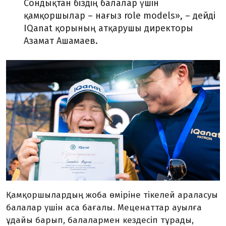
Сондықтан біздің балалар үшін
қамқоршылар – нағыз
role models»,
– дейді
IQanat
қорының атқарушы директоры
Азамат Ашамаев.
Қамқоршылардың жоба өміріне тікелей а
раласуы
балалар үшін аса бағалы. Меценаттар ауылға
ұдайы барып, балалармен кездесіп тұрады,