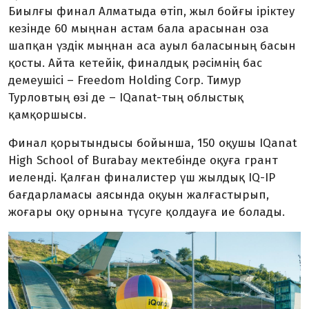
Биылғы финал Алматыда өтіп, жыл бойғы іріктеу
кезінде 60 мыңнан астам бала арасынан оза
шапқан үздік мыңнан аса ауыл баласының басын
қосты. Айта кетейік, финалдық рәсімнің бас
демеушісі – Freedom Holding Corp. Тимур
Турловтың өзі де – IQanat-тың облыстық
қамқоршысы.
Финал қорытындысы бойынша, 150 оқушы IQanat
High School of Burabay мектебінде оқуға грант
иеленді. Қалған финалистер үш жылдық IQ-IP
бағдарламасы аясында оқуын жалғастырып,
жоғары оқу орнына түсуге қолдауға ие болады.