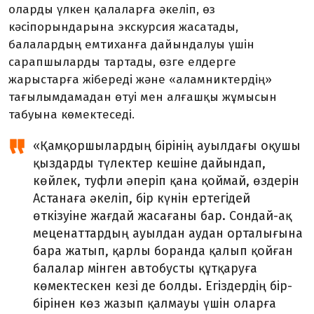
оларды үлкен қалаларға әкеліп, өз
кәсіпорындарына экскурсия жасатады,
балалардың емтиханға дайындалуы үшін
сарапшыларды тартады, өзге елдерге
жарыстарға жібереді және «аламниктердің»
тағылымдамадан өтуі мен алғашқы жұмысын
табуына көмектеседі.
«Қамқоршылардың бірінің ауылдағы оқушы
қыздарды түлектер кешіне дайындап,
көйлек, туфли әперіп қана қоймай, өздерін
Астанаға әкеліп, бір күнін ертегідей
өткізуіне жағдай жасағаны бар. Сондай-ақ
меценаттардың ауылдан аудан орталығына
бара жатып, қарлы боранда қалып қойған
балалар мінген автобусты құтқаруға
көмектескен кезі де болды. Егіздердің бір-
бірінен көз жазып қалмауы үшін оларға