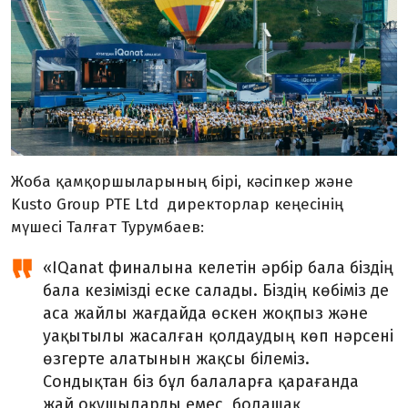
Жоба қамқоршыларының бірі, кәсіпкер және
Kusto Group PTE Ltd директорлар кеңесінің
мүшесі Талғат Турумбаев:
«
IQanat
финалына келетін әрбір бала біздің
бала кезімізді еске салады. Біздің көбіміз де
аса жайлы жағдайда өскен жоқпыз және
уақытылы жасалған қолдаудың көп нәрсені
өзгерте алатынын жақсы білеміз.
Сондықтан біз бұл балаларға қарағанда
жай оқушыларды емес, болашақ