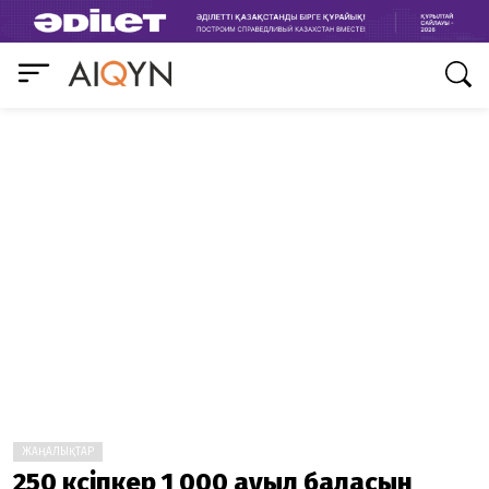
ЖАҢАЛЫҚТАР
250 кәсіпкер 1 000 ауыл баласын