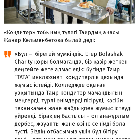
«Кондитер» тобының түлегі Таирдың анасы
Жанар Кельменбетова былай деді:
«Бұл
–
бірегей мүмкіндік. Егер Bolashak
Charity қоры болмағанда, біз қазір жеткен
деңгейге жете алмас едік: бүгінде Таир
“ТАТА” инклюзивті кондитерлік цехында
жұмыс істейді. Колледжде оқыған
уақытында Таир кондитер мамандығын
меңгерді, түрлі өнімдерді пісіруді, кәсіби
техникамен және жабдықпен жұмыс істеуді
үйренді. Бірақ ең бастысы
–
ол анағұрлым
дербес, жауапты және өзіне сенімді бола
түсті. Біздің отбасымыз үшін бұл бітіру