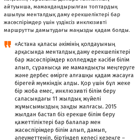
айтуынша, мамандандырылған топтардың
ашылуы менталдық даму ерекшеліктері бар
жасөспірімдер үшін үздіксіз инклюзивті
маршрутты дамытудағы маңызды қадам болды.
«Астана қаласы әкімінің қолдауының
арқасында менталдық даму ерекшеліктері
бар жасөспірімдер колледжде кәсіби білім
алып, сұранысқа ие мамандықты меңгеруге
және дербес өмірге алғашқы қадам жасауға
бірегей мүмкіндік алды. Қор үшін бұл жеке
бір жоба емес, инклюзивті білім беру
саласындағы 11 жылдық жүйелі
жұмысымыздың заңды жалғасы. 2015
жылдан бастап біз ерекше білім беру
қажеттіліктері бар балалар мен
жасөспірімдер білім алып, дамып,
әлеуметтеніп, біртіндеп келесі кезеңге
–