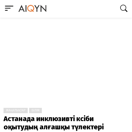
ЖАҢАЛЫҚТАР
БІЛІМ
Астанада инклюзивті кәсіби
оқытудың алғашқы түлектері