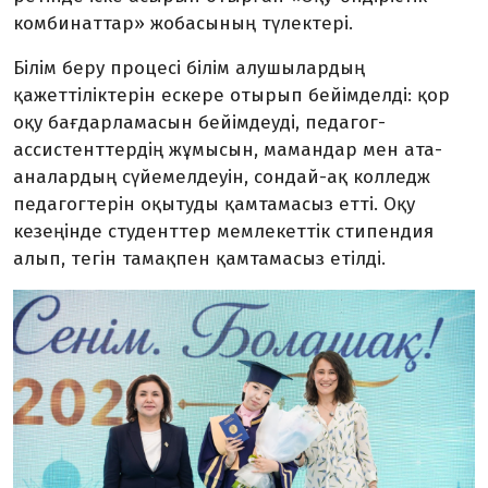
комбинаттар» жобасының түлектері.
Білім беру процесі білім алушылардың
қажеттіліктерін ескере отырып бейімделді: қор
оқу бағдарламасын бейімдеуді, педагог-
ассистенттердің жұмысын, мамандар мен ата-
аналардың сүйемелдеуін, сондай-ақ колледж
педагогтерін оқытуды қамтамасыз етті. Оқу
кезеңінде студенттер мемлекеттік стипендия
алып, тегін тамақпен қамтамасыз етілді.