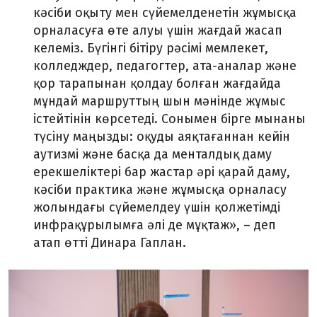
кәсіби оқыту мен сүйемелденетін жұмысқа
орналасуға өте алуы үшін жағдай жасап
келеміз. Бүгінгі бітіру рәсімі мемлекет,
колледждер, педагогтер, ата-аналар және
қор тарапынан қолдау болған жағдайда
мұндай маршруттың шын мәнінде жұмыс
істейтінін көрсетеді. Сонымен бірге мынаны
түсіну маңызды: оқуды аяқтағаннан кейін
аутизмі және басқа да менталдық даму
ерекшеліктері бар жастар әрі қарай даму,
кәсіби практика және жұмысқа орналасу
жолындағы сүйемелдеу үшін қолжетімді
инфрақұрылымға әлі де мұқтаж»,
–
деп
атап өтті Динара Гаплан.