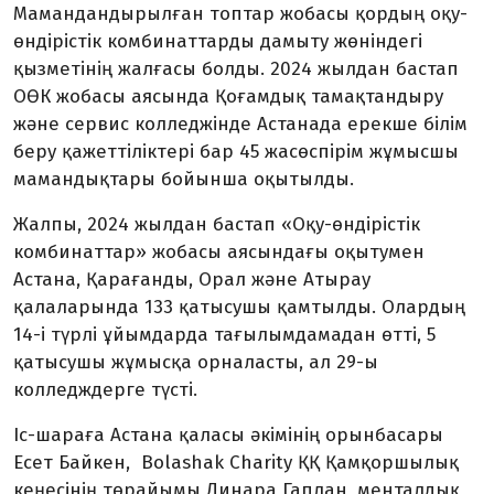
Мамандандырылған топтар жобасы қордың оқу-
өндірістік комбинаттарды дамыту жөніндегі
қызметінің жалғасы болды. 2024 жылдан бастап
ОӨК жобасы аясында Қоғамдық тамақтандыру
және сервис колледжінде Астанада ерекше білім
беру қажеттіліктері бар 45 жасөспірім жұмысшы
мамандықтары бойынша оқытылды.
Жалпы, 2024 жылдан бастап «Оқу-өндірістік
комбинаттар» жобасы аясындағы оқытумен
Астана, Қарағанды, Орал және Атырау
қалаларында 133 қатысушы қамтылды. Олардың
14-і түрлі ұйымдарда тағылымдамадан өтті, 5
қатысушы жұмысқа орналасты, ал 29-ы
колледждерге түсті.
Іс-шараға Астана қаласы әкімінің орынбасары
Есет Байкен, Bolashak Charity ҚҚ Қамқоршылық
кеңесінің төрайымы Динара Гаплан, менталдық