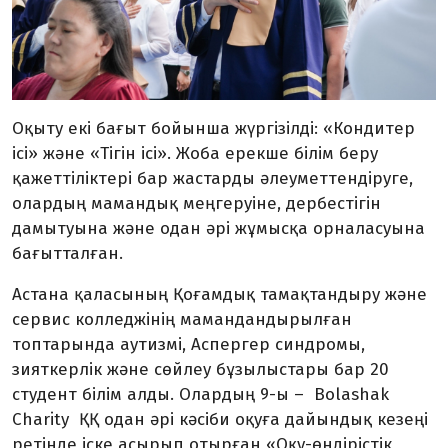
Оқыту екі бағыт бойынша жүргізілді: «Кондитер
ісі» және «Тігін ісі». Жоба ерекше білім беру
қажеттіліктері бар жастарды әлеуметтендіруге,
олардың мамандық меңгеруіне, дербестігін
дамытуына және одан әрі жұмысқа орналасуына
бағытталған.
Астана қаласының Қоғамдық тамақтандыру және
сервис колледжінің мамандандырылған
топтарында аутизмі, Аспергер синдромы,
зияткерлік және сөйлеу бұзылыстары бар 20
студент білім алды. Олардың 9-ы
–
Bolashak
Charity ҚҚ одан әрі кәсіби оқуға дайындық кезеңі
ретінде іске асырып отырған «Оқу-өндірістік