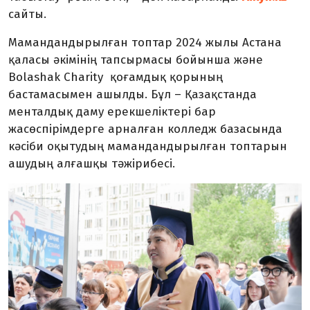
сайты.
Мамандандырылған топтар 2024 жылы Астана
қаласы әкімінің тапсырмасы бойынша және
Bolashak Charity қоғамдық қорының
бастамасымен ашылды. Бұл
–
Қазақстанда
менталдық даму ерекшеліктері бар
жасөспірімдерге арналған колледж базасында
кәсіби оқытудың мамандандырылған топтарын
ашудың алғашқы тәжірибесі.