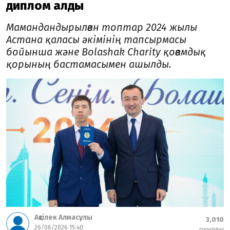
диплом алды
Мамандандырылған топтар 2024 жылы
Астана қаласы әкімінің тапсырмасы
бойынша және Bolashak Charity қоғамдық
қорының бастамасымен ашылды.
Ақтілек Алмасұлы
3,010
26/06/2026 15:40
оқылды