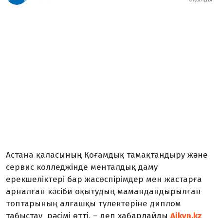
Астана қаласының Қоғамдық тамақтандыру және
сервис колледжінде менталдық даму
ерекшеліктері бар жасөспірімдер мен жастарға
арналған кәсіби оқытудың мамандандырылған
топтарының алғашқы түлектеріне диплом
табыстау
рәсімі өтті
, – деп хабарлайды
Aikyn.kz