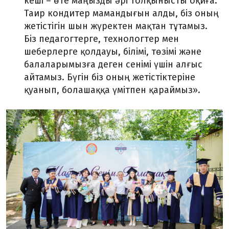
кеші
–
өте маңызды әрі толқынысты оқиға.
Таир кондитер мамандығын алды, біз оның
жетістігін шын жүректен мақтан тұтамыз.
Біз педагогтерге, технологтер мен
шеберлерге қолдауы, білімі, төзімі және
балаларымызға деген сенімі үшін алғыс
айтамыз. Бүгін біз оның жетістіктеріне
қуанып, болашаққа үмітпен қараймыз».