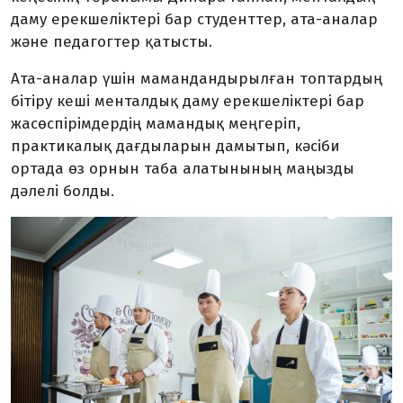
даму ерекшеліктері бар студенттер, ата-аналар
және педагогтер қатысты.
Ата-аналар үшін мамандандырылған топтардың
бітіру кеші менталдық даму ерекшеліктері бар
жасөспірімдердің мамандық меңгеріп,
практикалық дағдыларын дамытып, кәсіби
ортада өз орнын таба алатынының маңызды
дәлелі болды.