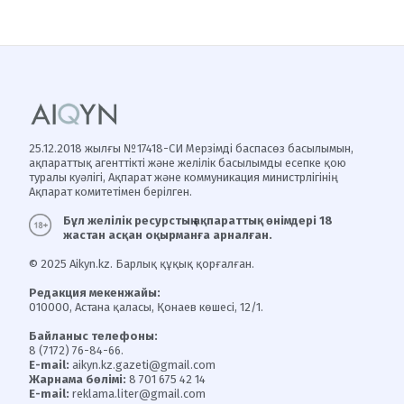
25.12.2018 жылғы №17418-СИ Мерзімді баспасөз басылымын,
ақпараттық агенттікті және желілік басылымды есепке қою
туралы куәлігі, Ақпарат және коммуникация министрлігінің
Ақпарат комитетімен берілген.
Бұл желілік ресурстың ақпараттық өнімдері 18
жастан асқан оқырманға арналған.
© 2025 Aikyn.kz. Барлық құқық қорғалған.
Редакция мекенжайы:
010000, Астана қаласы, Қонаев көшесі, 12/1.
Байланыс телефоны:
8 (7172) 76-84-66.
E-mail:
aikyn.kz.gazeti@gmail.com
Жарнама бөлімі:
8 701 675 42 14
E-mail:
reklama.liter@gmail.com