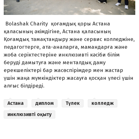
Bolashak Charity қоғамдық қоры Астана
қаласының әкімдігіне, Астана қаласының
Қоғамдық тамақтандыру және сервис колледжіне,
педагогтерге, ата-аналарға, мамандарға және
жоба серіктестеріне инклюзивті кәсіби білім
беруді дамытуға және менталдық даму
ерекшеліктері бар жасөспірімдер мен жастар
үшін жаңа мүмкіндіктер жасауға қосқан үлесі үшін
алғыс білдіреді.
Астана
диплом
Түлек
колледж
инклюзивті оқыту