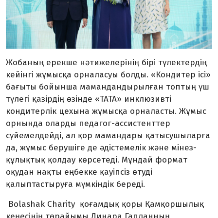
Жобаның ерекше нәтижелерінің бірі түлектердің
кейінгі жұмысқа орналасуы болды. «Кондитер ісі»
бағыты бойынша мамандандырылған топтың үш
түлегі қазірдің өзінде «ТАТА» инклюзивті
кондитерлік цехына жұмысқа орналасты. Жұмыс
орнында оларды педагог-ассистенттер
сүйемелдейді, ал қор мамандары қатысушыларға
да, жұмыс берушіге де әдістемелік және мінез-
құлықтық қолдау көрсетеді. Мұндай формат
оқудан нақты еңбекке қауіпсіз өтуді
қалыптастыруға мүмкіндік береді.
Bolashak Charity қоғамдық қоры Қамқоршылық
кеңесінің төрайымы Динара Гапланның