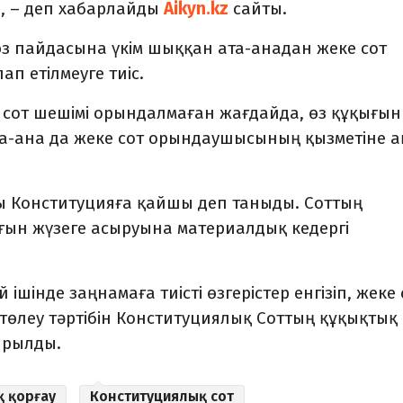
, – деп хабарлайды
Aikyn.kz
сайты.
өз пайдасына үкім шыққан ата-анадан жеке сот
п етілмеуге тиіс.
ы сот шешімі орындалмаған жағдайда, өз құқығын
ата-ана да жеке сот орындаушысының қызметіне 
ы Конституцияға қайшы деп таныды. Соттың
ын жүзеге асыруына материалдық кедергі
ішінде заңнамаға тиісті өзгерістер енгізіп, жеке 
өлеу тәртібін Конституциялық Соттың құқықтық
ырылды.
қ қорғау
Конституциялық сот