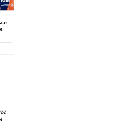
еге
ы