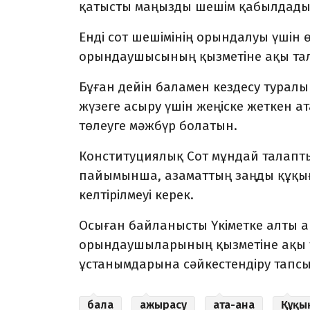
қатысты маңызды шешім қабылдады
Енді сот шешімінің орындалуы үшін 
орындаушысының қызметіне ақы тала
Бұған дейін баламен кездесу турал
жүзеге асыру үшін жеңіске жеткен 
төлеуге мәжбүр болатын.
Конституциялық Сот мұндай талапт
пайымынша, азаматтың заңды құқығ
келтірілмеуі керек.
Осыған байланысты Үкіметке алты ай 
орындаушыларының қызметіне ақы т
ұстанымдарына сәйкестендіру тапс
бала
ажырасу
ата-ана
Құқы