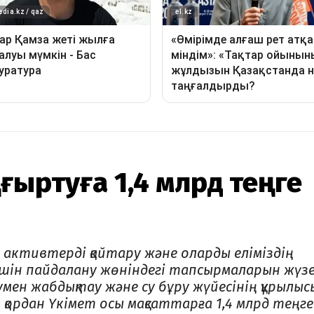
ғыртуға 1,4 млрд теңге
 активтерді қайтару және оларды еліміздің
шін пайдалану жөніндегі тап­сырмаларын жүз
умен жабдықтау және су бұру жүйе­сінің құрылыс
қор­дан Үкімет осы мақсаттарға 1,4 млрд теңге