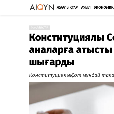
ЖАҢАЛЫҚТАР
АУЫЛ
ЭКОНОМИК
ЖАҢАЛЫҚТАР
Конституциялық С
аналарға қатыст
шығарды
Конституциялық Сот мұндай тал