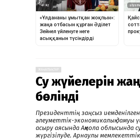
ЖАҢАЛЫҚТАР
Су жүйелерін жаң
бөлінді
Президенттің заңсыз иемденілген
әлеуметтік-эко­номикалық дамуы ү
асыру аясында Ақмола об­лысында с
жүргізілуде. Арнаулы мемлекеттік 