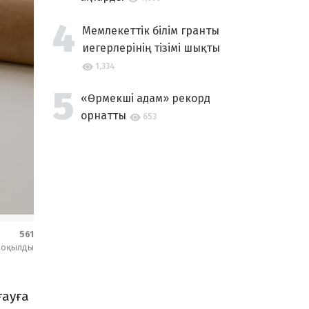
Мемлекеттік білім гранты
иегерлерінің тізімі шықты
1,334
«Өрмекші адам» рекорд
орнатты
653
561
оқылды
ғауға