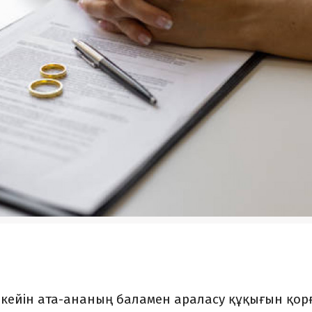
кейін ата-ананың баламен араласу құқығын қор