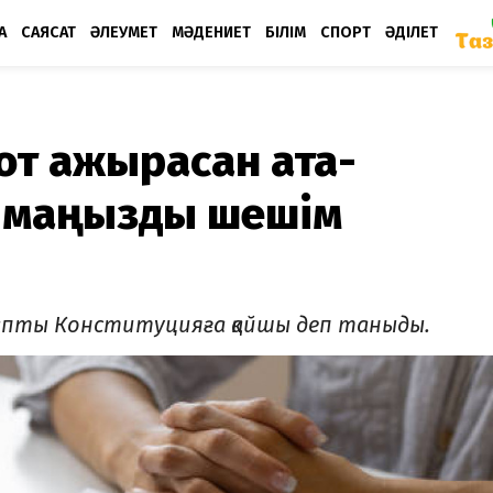
А
САЯСАТ
ӘЛЕУМЕТ
МӘДЕНИЕТ
БІЛІМ
СПОРТ
ӘДІЛЕТ
от ажырасқан ата-
ы маңызды шешім
апты Конституцияға қайшы деп таныды.