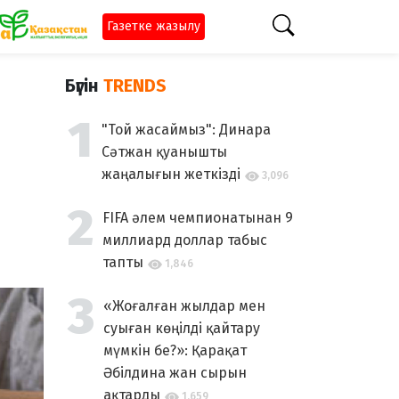
Газетке жазылу
Бүгін
TRENDS
"Той жасаймыз": Динара
Сәтжан қуанышты
жаңалығын жеткізді
3,096
FIFA әлем чемпионатынан 9
миллиард доллар табыс
тапты
1,846
«Жоғалған жылдар мен
суыған көңілді қайтару
мүмкін бе?»: Қарақат
Әбілдина жан сырын
ақтарды
1,659