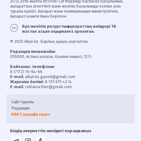
25.12.2018 жылғы №17418-СИ Мерзімді баспасөз басылымын,
ақпараттық агенттікті және желілік басылымды есепке қою
туралы куәлігі, Ақпарат және коммуникация министрлігінің
Ақпарат комитетімен берілген.
Бұл желілік ресурстың ақпараттық өнімдері 18
жастан асқан оқырманға арналған.
© 2025 Aikyn.kz. Барлық құқық қорғалған.
Редакция мекенжайы:
010000, Астана қаласы, Қонаев көшесі, 12/1.
Байланыс телефоны:
8 (7172) 76-84-66.
E-mail:
aikyn.kz.gazeti@gmail.com
Жарнама бөлімі:
8 701 675 42 14
E-mail:
reklama.liter@gmail.com
Сайт туралы
Редакция
PDF | онлайн газет
Біздің әлеуметтік желідегі парақшамыз