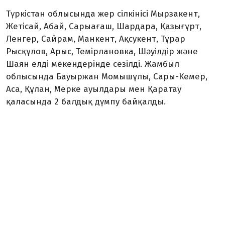
Түркістан облысында жер сілкінісі Мырзакент,
Жетісай, Абай, Сарыағаш, Шардара, Қазығұрт,
Ленгер, Сайрам, Манкент, Ақсукент, Тұрар
Рысқұлов, Арыс, Темірлановка, Шәуілдір және
Шаян елді мекендерінде сезілді. Жамбыл
облысында Бауыржан Момышұлы, Сары-Кемер,
Аса, Құлан, Мерке ауылдары мен Қаратау
қаласында 2 балдық дүмпу байқалды.