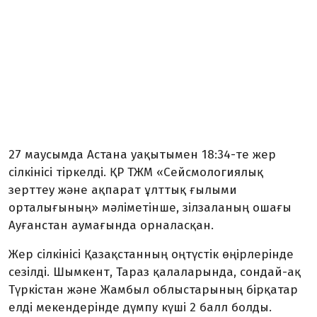
27 маусымда Астана уақытымен 18:34-те жер
сілкінісі тіркелді. ҚР ТЖМ «Сейсмологиялық
зерттеу және ақпарат ұлттық ғылыми
орталығының» мәліметінше, зілзаланың ошағы
Ауғанстан аумағында орналасқан.
Жер сілкінісі Қазақстанның оңтүстік өңірлерінде
сезілді. Шымкент, Тараз қалаларында, сондай-ақ
Түркістан және Жамбыл облыстарының бірқатар
елді мекендерінде дүмпу күші 2 балл болды.