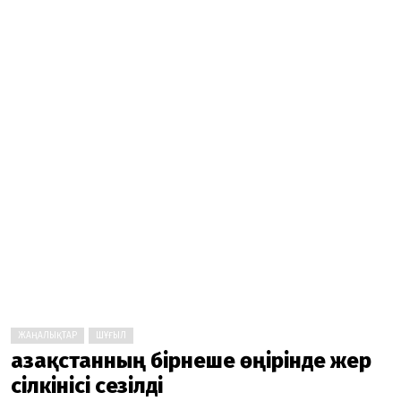
ЖАҢАЛЫҚТАР
ШҰҒЫЛ
Қазақстанның бірнеше өңірінде жер
сілкінісі сезілді