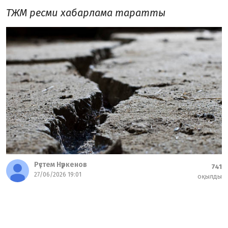
ТЖМ ресми хабарлама таратты
Рүстем Нүркенов
741
27/06/2026 19:01
оқылды