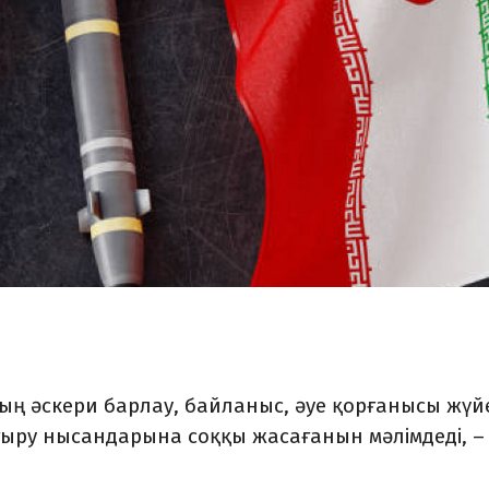
 әскери барлау, байланыс, әуе қорғанысы жүйе
ыру нысандарына соққы жасағанын мәлімдеді, –