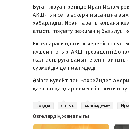
Бұған жауап ретінде Иран Ислам ре
АҚШ-тың сегіз әскери нысанына з
хабарлады. Иран тарапы алдағы кез 
атысты тоқтату режимінің бұзылуы ке
Екі ел арасындағы шиеленіс соғысты
күшейіп отыр. АҚШ президенті Дона
жалғастыруға дайын екенін айтып, 
сүрмейді» деп мәлімдеді.
Әзірге Кувейт пен Бахрейндегі аме
қаза тапқандар немесе ірі шығын т
соққы
соғыс
мәлімдеме
Ир