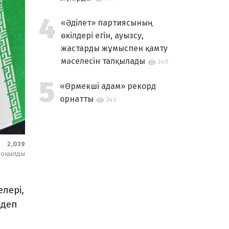
«Әділет» партиясының
өкілдері егін, ауызсу,
жастарды жұмыспен қамту
мәселесін талқылады
349
«Өрмекші адам» рекорд
орнатты
343
2,039
оқылды
лері,
 деп