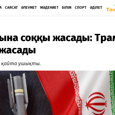
А
САЯСАТ
ӘЛЕУМЕТ
МӘДЕНИЕТ
БІЛІМ
СПОРТ
ӘДІЛЕТ
рына соққы жасады: Тра
 жасады
с қайта ушықты.