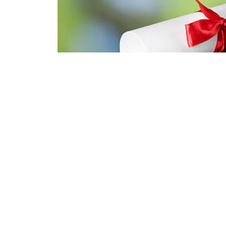
Ақтілек Алмасұлы
07/08/2026 15:01
ҚР Ғылым және жоғары білім министр
беру гранттарының иегерлері
тізімі