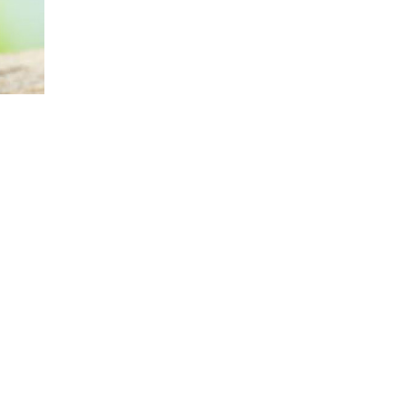
206
оқылды
білім
іздің