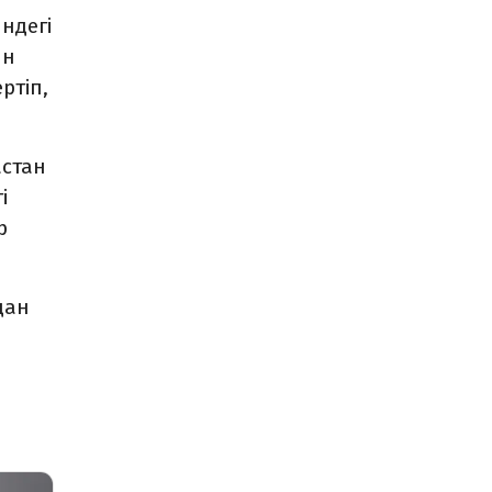
ндегі
ын
ртіп,
астан
і
р
дан