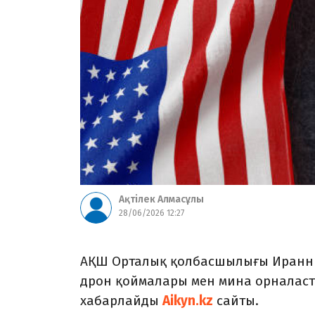
Ақтілек Алмасұлы
28/06/2026 12:27
АҚШ Орталық қолбасшылығы Иранның
дрон қоймалары мен мина орналаст
хабарлайды
Aikyn.kz
сайты.