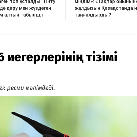
 иегерлерінің тізімі
к ресми мәлімдеді.