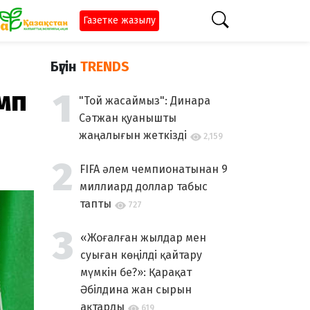
Газетке жазылу
Бүгін
TRENDS
мп
"Той жасаймыз": Динара
Сәтжан қуанышты
жаңалығын жеткізді
2,159
FIFA әлем чемпионатынан 9
миллиард доллар табыс
тапты
727
«Жоғалған жылдар мен
суыған көңілді қайтару
мүмкін бе?»: Қарақат
Әбілдина жан сырын
ақтарды
619