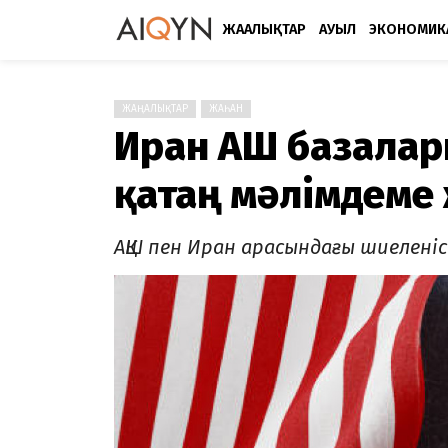
ЖАҢАЛЫҚТАР
АУЫЛ
ЭКОНОМИК
ЖАҢАЛЫҚТАР
ЖАҺАН
Иран АҚШ базала
қатаң мәлімдеме
АҚШ пен Иран арасындағы шиелені