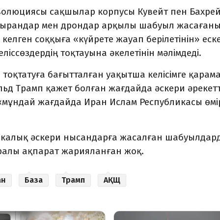
волюциясы сақшылар корпусы Кувейт пен Бахрей
ымырандар мен дрондар арқылы шабуыл жасаған
келген соққыға «күйрете жауап берілетінін» еске
ліссөздердің тоқтауына әкелетінін мәлімдеді.
 тоқтатуға бағытталған уақытша келісімге қарам
льд Трамп қажет болған жағдайда әскери әрекетт
«мұндай жағдайда Иран Ислам Республикасы өмі
рикалық әскери нысандарға жасалған шабуылдар
уралы ақпарат жарияланған жоқ.
ан
База
Трамп
АҚЩ