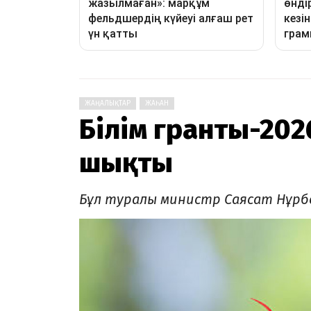
ЖАҢАЛЫҚТАР
ЖАҺАН
Білім гранты-2026
шықты
Бұл туралы министр Саясат Нұрбе