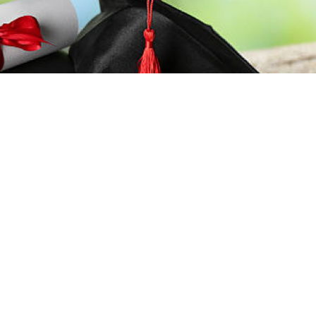
лігі 2026-2027 оқу жылына арналған мемлекеттік 
н жариялады
. Биыл 75 мыңнан астам талапкер елім