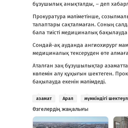
бұзушылық анықталды, – деп хаба
Прокуратура мәліметінше, созылмал
талаптары сақталмаған. Соның салда
бала тиісті медициналық бақылауда
Сондай-ақ ауданда ангиохирург ма
медициналық тексеруден өте алмаға
Аталған заң бұзушылықтар азаматтар
көлемін алу құқығын шектеген. Про
бақылауда екенін мәлімдеді.
азамат
Арал
мүмкіндігі шектеул