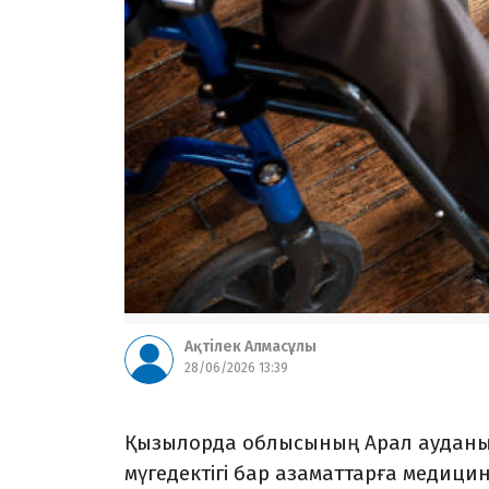
Ақтілек Алмасұлы
28/06/2026 13:39
Қызылорда облысының Арал ауданын
мүгедектігі бар азаматтарға медици