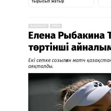
ЖАҢАЛЫҚТАР
АЙМАҚ
Елена Рыбакина 
төртінші айналы
Екі сетке созылған матч қазақстан
аяқталды.