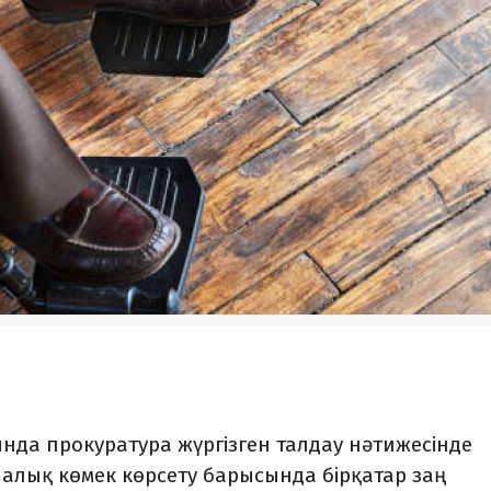
да прокуратура жүргізген талдау нәтижесінде
налық көмек көрсету барысында бірқатар заң