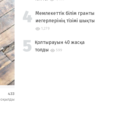
Мемлекеттік білім гранты
иегерлерінің тізімі шықты
1,279
Қолтырауын 40 жасқа
толды
599
433
оқылды