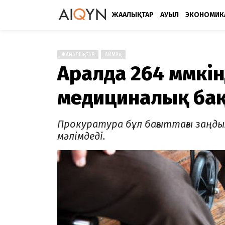
ЖАҢАЛЫҚТАР
АУЫЛ
ЭКОНОМИК
ЖАҢАЛЫҚТАР
АЙМАҚ
Аралда 264 мүмкін
медициналық бақ
Прокуратура бұл бағыттағы заңд
мәлімдеді.