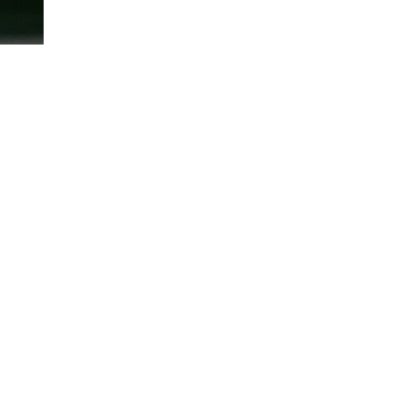
38
оқылды