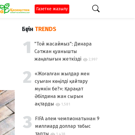
Газетке жазылу
Бүгін
TRENDS
"Той жасаймыз": Динара
Сәтжан қуанышты
жаңалығын жеткізді
2,997
«Жоғалған жылдар мен
суыған көңілді қайтару
мүмкін бе?»: Қарақат
Әбілдина жан сырын
ақтарды
1,581
FIFA әлем чемпионатынан 9
миллиард доллар табыс
тапты
1,438