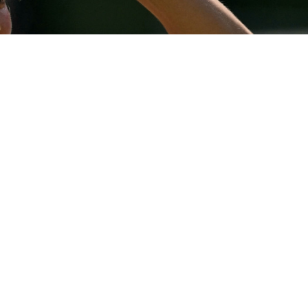
Фото: ҚТФ
бірінші ракеткасы Елена Рыбакина Канаданың