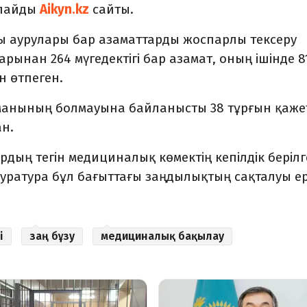
рлайды
Aikyn.kz
сайты.
ы аурулары бар азаматтарды жоспарлы тексеру
рынан 264 мүгедектігі бар азамат, оның ішінде 8
н өтпеген.
манының болмауына байланысты 38 тұрғын қажет
н.
дың тегін медициналық көмектің кепілдік беріл
куратура бұл бағыттағы заңдылықтың сақталуы е
і
заң бұзу
медициналық бақылау