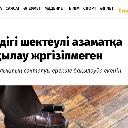
А
САЯСАТ
ӘЛЕУМЕТ
МӘДЕНИЕТ
БІЛІМ
СПОРТ
ӘДІЛЕТ
дігі шектеулі азаматқа
ылау жүргізілмеген
ылықтың сақталуы ерекше бақылауда екенін