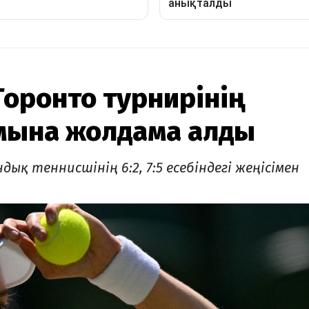
Торонто турнирінің
мына жолдама алды
дық теннисшінің 6:2, 7:5 есебіндегі жеңісімен