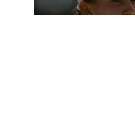
Эльмира Жақсыбай
08/08/2026 00:42
Қазақстанның әйелдер арасындағы 