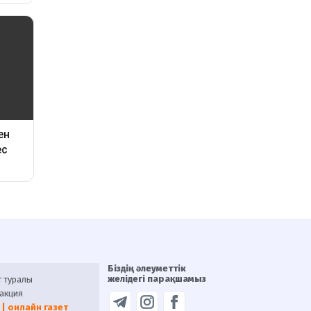
Біздің әлеуметтік
желідегі парақшамыз
т туралы
акция
 | онлайн газет