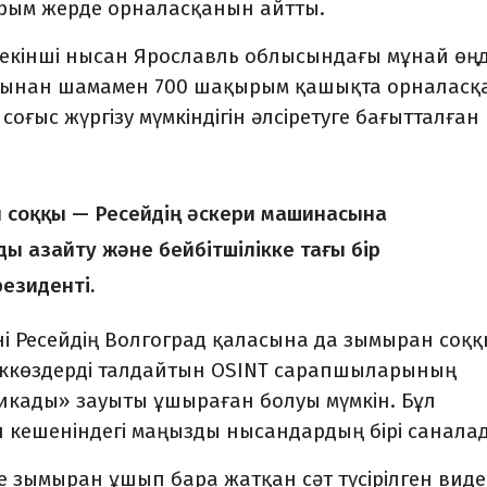
рым жерде орналасқанын айтты.
, екінші нысан Ярославль облысындағы мұнай өң
асынан шамамен 700 шақырым қашықта орналасқ
оғыс жүргізу мүмкіндігін әлсіретуге бағытталған
ы соққы — Ресейдің әскери машинасына
ды азайту және бейбітшілікке тағы бір
резиденті.
үні Ресейдің Волгоград қаласына да зымыран соқ
еккөздерді талдайтын OSINT сарапшыларының
икады» зауыты ұшыраған болуы мүмкін. Бұл
п кешеніндегі маңызды нысандардың бірі санала
е зымыран ұшып бара жатқан сәт түсірілген вид