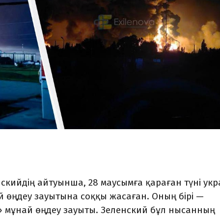
скийдің айтуынша, 28 маусымға қараған түні ук
й өңдеу зауытына соққы жасаған. Оның бірі —
» мұнай өңдеу зауыты. Зеленский бұл нысанның