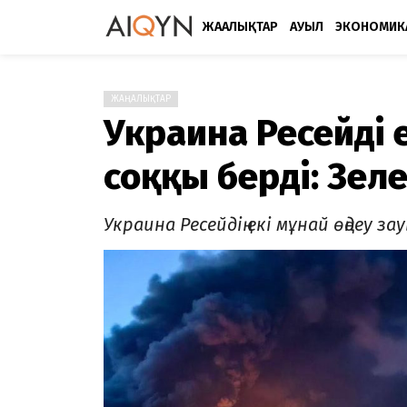
ЖАҢАЛЫҚТАР
АУЫЛ
ЭКОНОМИК
ЖАҢАЛЫҚТАР
Украина Ресейдің 
соққы берді: Зе
Украина Ресейдің екі мұнай өңдеу