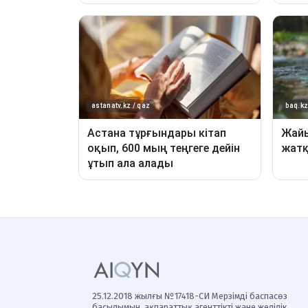
25.12.2018 жылғы №17418-СИ Мерзімді баспасөз
басылымын, ақпараттық агенттікті және желілік