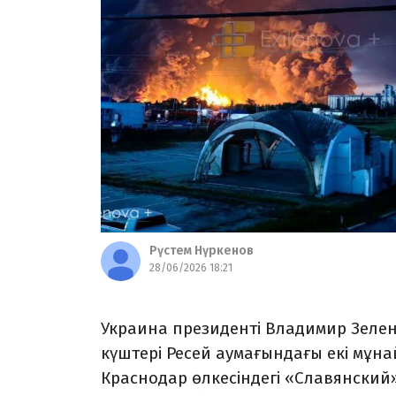
Рүстем Нүркенов
28/06/2026 18:21
Украина президенті Владимир Зелен
күштері Ресей аумағындағы екі мұна
Краснодар өлкесіндегі «Славянский