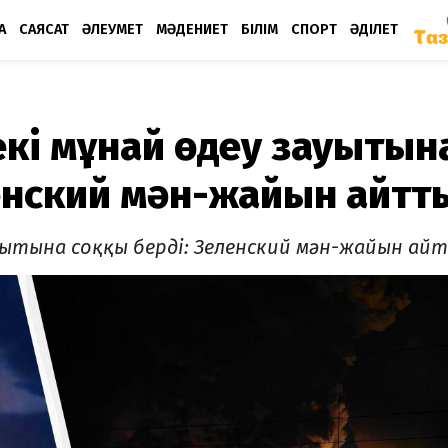
А
САЯСАТ
ӘЛЕУМЕТ
МӘДЕНИЕТ
БІЛІМ
СПОРТ
ӘДІЛЕТ
екі мұнай өңдеу зауытын
ленский мән-жайын айтт
 зауытына соққы берді: Зеленский мән-жайын а