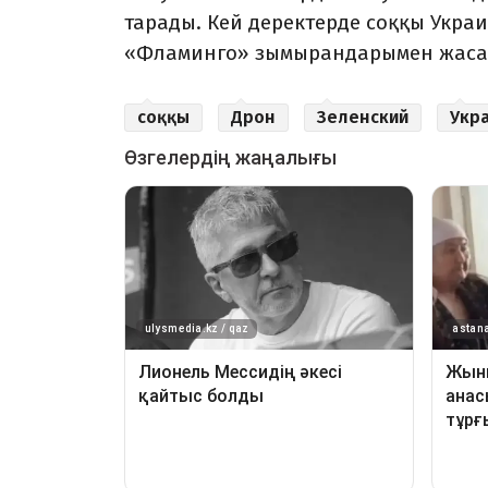
тарады. Кей деректерде соққы Укр
«Фламинго» зымырандарымен жасал
соққы
Дрон
Зеленский
Укр