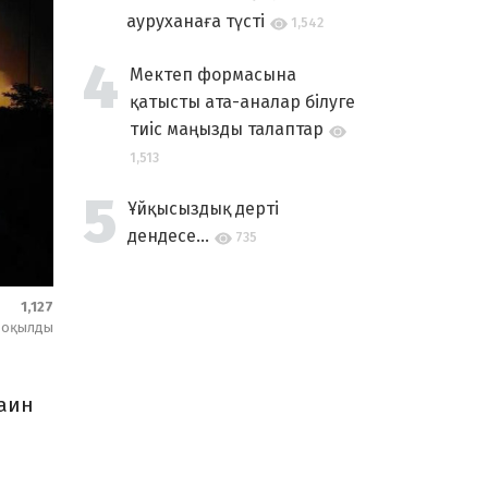
ауруханаға түсті
1,542
Мектеп формасына
қатысты ата-аналар білуге
тиіс маңызды талаптар
1,513
Ұйқысыздық дерті
дендесе...
735
1,127
оқылды
раин