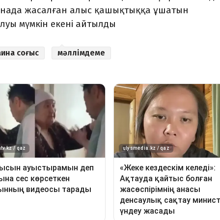
аинада жасалған алыс қашықтыққа ұшатын
уы мүмкін екені айтылды
аина соғыс
мәллімдеме