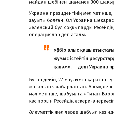
майдан шебінен шамамен 300 шақы
Украина президентінің мәліметінше
зауыты болған. Ол Украина шекар
Зеленский бұл соққыларды Ресейдің с
операциялар деп атады.
«Әрбір алыс қашықтықтағ
жұмыс істейтін ресурстар
қадам», — деді Украина п
Бұған дейін, 27 маусымға қараған т
жасалғаны хабарланған. Ашық дер
мәліметінше, шабуылға «Титан-Барр
кәсіпорын Ресейдің әскери-өнеркәсі
Әлеуметтік желілерде шабуыл кезінд