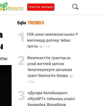
Газетке жазылу
Бүгін
TRENDS
а
FIFA әлем чемпионатынан 9
миллиард доллар табыс
ы
тапты
2,725
йтты
Мемлекеттік грантқа аз
ұпай жетпей қалған
талапкерлерге қосымша
грант бөлінетін болды
1,556
«Дұғада болайықшы»:
«МузАРТ» тобының әншісі
Кенжебек Жанәбілов