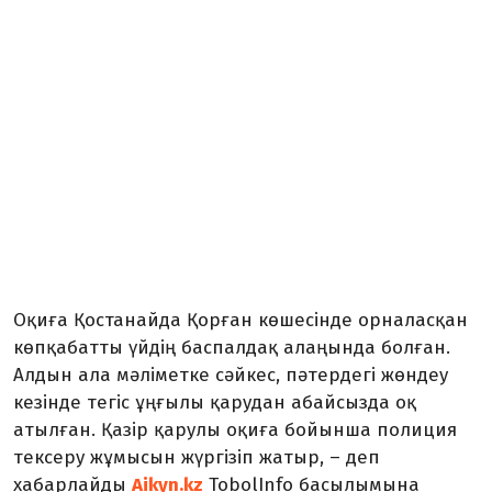
Оқиға Қостанайда Қорған көшесінде орналасқан
көпқабатты үйдің баспалдақ алаңында болған.
Алдын ала мәліметке сәйкес, пәтердегі жөндеу
кезінде тегіс ұңғылы қарудан абайсызда оқ
атылған. Қазір қарулы оқиға бойынша полиция
тексеру жұмысын жүргізіп жатыр, – деп
хабарлайды
Aikyn.kz
TobolInfo басылымына