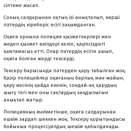
сілтеме жасап.
Соның салдарынан оқтың ізі анықталып, көрші
пәтердің кіреберіс есігі зақымданған.
Оқиға орнына полиция қызметкерлері мен
жедел қызмет өкілдері келіп, қауіпсіздікті
қамтамасыз етті. Олар пәтердің есігін ашып,
оқиға болған жерді тексерді.
Тексеру барысында пәтерден қару табылған жоқ.
Қазір полицейлер оқиғаның барлық мән-жайын,
қару иесінің қайда екенін, сондай-ақ қарудың
шығу тегі мен оны сақтаудың заңдылығын
анықтап жатыр.
Полицияның мәліметінше, оқиға салдарынан
ешкім зардап шеккен жоқ. Тексеру қорытындысы
бойынша процессуалдық шешім қабылданады.