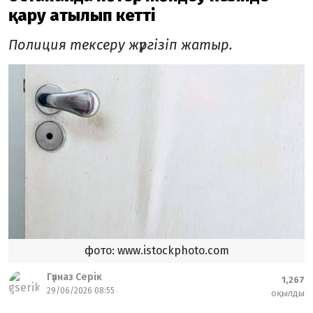
қару атылып кетті
Полиция тексеру жүргізіп жатыр.
фото: www.istockphoto.com
Гүлназ Серік
1,267
29/06/2026 08:55
оқылды