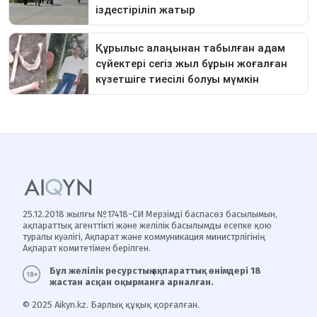
25.12.2018 жылғы №17418-СИ Мерзімді баспасөз басылымын,
ақпараттық агенттікті және желілік басылымды есепке қою
туралы куәлігі, Ақпарат және коммуникация министрлігінің
Ақпарат комитетімен берілген.
Бұл желілік ресурстың ақпараттық өнімдері 18
жастан асқан оқырманға арналған.
© 2025 Aikyn.kz. Барлық құқық қорғалған.