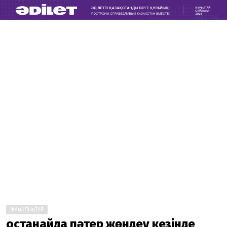
ЖАҢАЛЫҚТАР
Қостанайда пәтер жөндеу кезінде