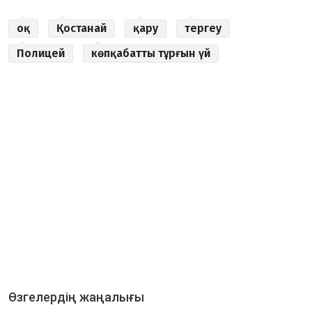
оқ
Қостанай
қару
тергеу
Полицей
көпқабатты тұрғын үй