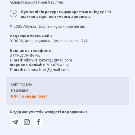
Ақпарат комитетімен берілген.
Бұл желілік ресурстың ақпараттық өнімдері 18
жастан асқан оқырманға арналған.
© 2025 Aikyn.kz. Барлық құқық қорғалған.
Редакция мекенжайы:
010000, Астана қаласы, Қонаев көшесі, 12/1.
Байланыс телефоны:
8 (7172) 76-84-66.
E-mail:
aikyn.kz.gazeti@gmail.com
Жарнама бөлімі:
8 701 675 42 14
E-mail:
reklama.liter@gmail.com
Сайт туралы
Редакция
PDF | онлайн газет
Біздің әлеуметтік желідегі парақшамыз