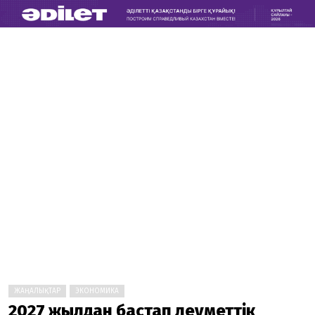
ЖАҢАЛЫҚТАР
ЭКОНОМИКА
2027 жылдан бастап әлеуметтік