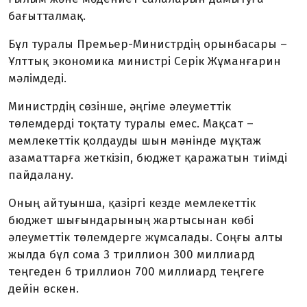
бағытталмақ.
Бұл туралы Премьер-Министрдің орынбасары –
Ұлттық экономика министрі Серік Жұманғарин
мәлімдеді.
Министрдің сөзінше, әңгіме әлеуметтік
төлемдерді тоқтату туралы емес. Мақсат –
мемлекеттік қолдауды шын мәнінде мұқтаж
азаматтарға жеткізіп, бюджет қаражатын тиімді
пайдалану.
Оның айтуынша, қазіргі кезде мемлекеттік
бюджет шығындарының жартысынан көбі
әлеуметтік төлемдерге жұмсалады. Соңғы алты
жылда бұл сома 3 триллион 300 миллиард
теңгеден 6 триллион 700 миллиард теңгеге
дейін өскен.