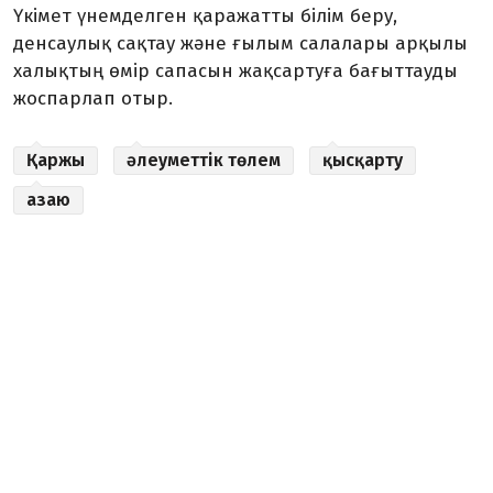
Үкімет үнемделген қаражатты білім беру,
денсаулық сақтау және ғылым салалары арқылы
халықтың өмір сапасын жақсартуға бағыттауды
жоспарлап отыр.
Қаржы
әлеуметтік төлем
қысқарту
азаю