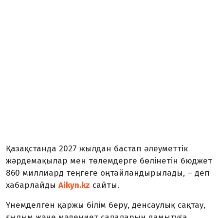
Қазақстанда 2027 жылдан бастап әлеуметтік
жәрдемақылар мен төлемдерге бөлінетін бюджет
860 миллиард теңгеге оңтайландырылады, – деп
хабарлайды
Aikyn.kz
сайты.
Үнемделген қаржы білім беру, денсаулық сақтау,
ғылым және мәдениет салаларын дамытуға