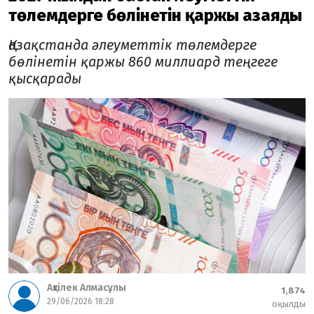
төлемдерге бөлінетін қаржы азаяды
Қазақстанда әлеуметтік төлемдерге
бөлінетін қаржы 860 миллиард теңгеге
қысқарады
Ақтілек Алмасұлы
1,874
29/06/2026 18:28
оқылды