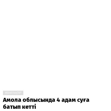
ЖАҢАЛЫҚТАР
Ақмола облысында 4 адам суға
батып кетті