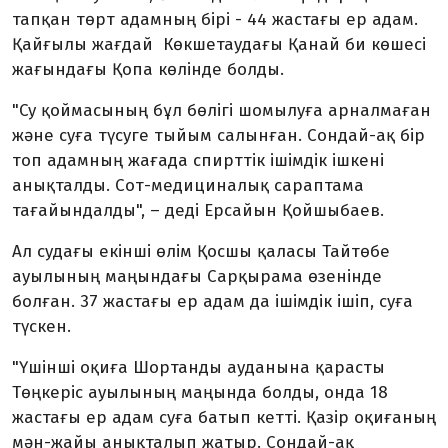
тапқан төрт адамның бірі - 44 жастағы ер адам.
Қайғылы жағдай Көкшетаудағы Қанай би көшесі
жағындағы Қопа көлінде болды.
"Су қоймасының бұл бөлігі шомылуға арналмаған
және суға түсуге тыйым салынған. Сондай-ақ бір
топ адамның жағада спирттік ішімдік ішкені
анықталды. Сот-медициналық сараптама
тағайындалды", – деді Ерсайын Қойшыбаев.
Ал судағы екінші өлім Қосшы қаласы Тайтөбе
ауылының маңындағы Сарқырама өзенінде
болған. 37 жастағы ер адам да ішімдік ішіп, суға
түскен.
"Үшінші оқиға Шортанды ауданына қарасты
Төңкеріс ауылының маңында болды, онда 18
жастағы ер адам суға батып кетті. Қазір оқиғаның
мән-жайы анықталып жатыр. Сондай-ақ