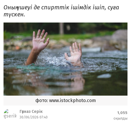
Оның үшеуі де спирттік ішімдік ішіп, суға
түскен.
фото: www.istockphoto.com
Гүлназ Серік
1,055
30/06/2026 07:40
оқылды