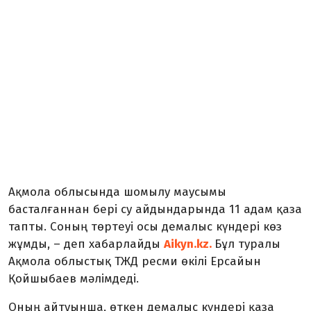
Ақмола облысында шомылу маусымы
басталғаннан бері су айдындарында 11 адам қаза
тапты. Соның төртеуі осы демалыс күндері көз
жұмды, – деп хабарлайды
Aikyn.kz.
Бұл туралы
Ақмола облыстық ТЖД ресми өкілі Ерсайын
Қойшыбаев мәлімдеді.
Оның айтуынша, өткен демалыс күндері қаза