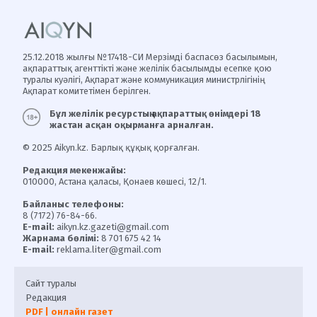
25.12.2018 жылғы №17418-СИ Мерзімді баспасөз басылымын,
ақпараттық агенттікті және желілік басылымды есепке қою
туралы куәлігі, Ақпарат және коммуникация министрлігінің
Ақпарат комитетімен берілген.
Бұл желілік ресурстың ақпараттық өнімдері 18
жастан асқан оқырманға арналған.
© 2025 Aikyn.kz. Барлық құқық қорғалған.
Редакция мекенжайы:
010000, Астана қаласы, Қонаев көшесі, 12/1.
Байланыс телефоны:
8 (7172) 76-84-66.
E-mail:
aikyn.kz.gazeti@gmail.com
Жарнама бөлімі:
8 701 675 42 14
E-mail:
reklama.liter@gmail.com
Сайт туралы
Редакция
PDF | онлайн газет