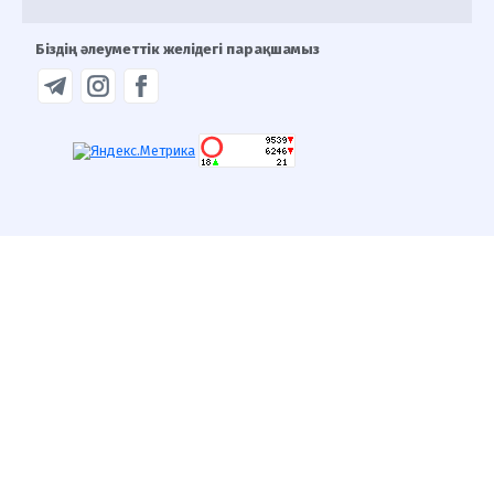
Біздің әлеуметтік желідегі парақшамыз