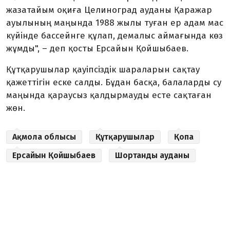
жазатайым оқиға Целиноград ауданы Қаражар
ауылының маңында 1988 жылы туған ер адам мас
күйінде бассейнге құлап, демалыс аймағында көз
жұмды", – деп қосты Ерсайын Қойшыбаев.
Құтқарушылар қауіпсіздік шараларын сақтау
қажеттігін еске салды. Бұдан басқа, балаларды су
маңында қараусыз қалдырмауды есте сақтаған
жөн.
Ақмола облысы
Құтқарушылар
Қопа
Ерсайын Қойшыбаев
Шортанды ауданы