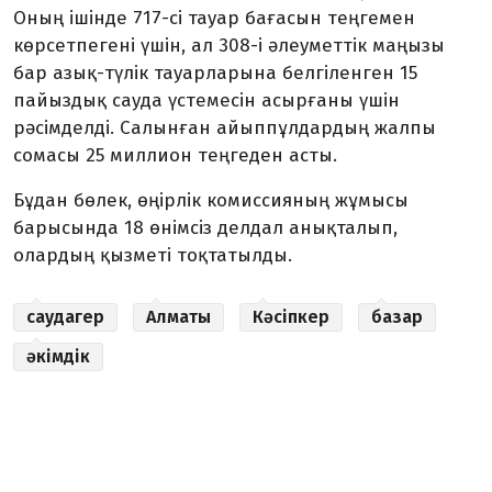
Оның ішінде 717-сі тауар бағасын теңгемен
көрсетпегені үшін, ал 308-і әлеуметтік маңызы
бар азық-түлік тауарларына белгіленген 15
пайыздық сауда үстемесін асырғаны үшін
рәсімделді. Салынған айыппұлдардың жалпы
сомасы 25 миллион теңгеден асты.
Бұдан бөлек, өңірлік комиссияның жұмысы
барысында 18 өнімсіз делдал анықталып,
олардың қызметі тоқтатылды.
саудагер
Алматы
Кәсіпкер
базар
әкімдік