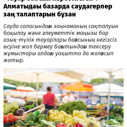
Алматыдағы базарда саудагерлер
заң талаптарын бұзған
Сауда саласындағы заңнаманың сақталуын
бақылау және әлеуметтік маңызы бар
азық-түлік тауарлары бағасының негізсіз
өсуіне жол бермеу бағытындағы тексеру
жұмыстары алдағы уақытта да жалғасып
жатыр.