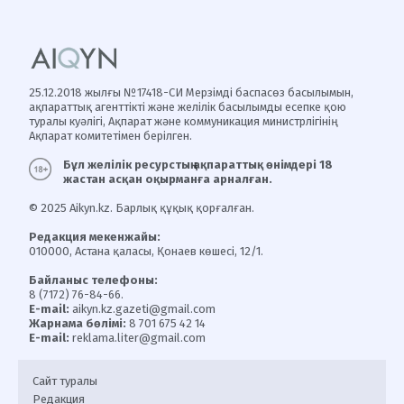
25.12.2018 жылғы №17418-СИ Мерзімді баспасөз басылымын,
ақпараттық агенттікті және желілік басылымды есепке қою
туралы куәлігі, Ақпарат және коммуникация министрлігінің
Ақпарат комитетімен берілген.
Бұл желілік ресурстың ақпараттық өнімдері 18
жастан асқан оқырманға арналған.
© 2025 Aikyn.kz. Барлық құқық қорғалған.
Редакция мекенжайы:
010000, Астана қаласы, Қонаев көшесі, 12/1.
Байланыс телефоны:
8 (7172) 76-84-66.
E-mail:
aikyn.kz.gazeti@gmail.com
Жарнама бөлімі:
8 701 675 42 14
E-mail:
reklama.liter@gmail.com
Сайт туралы
Редакция