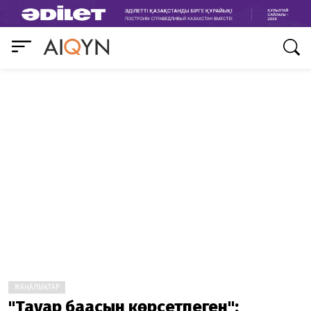
ЖАҢАЛЫҚТАР
"Тауар бағасын көрсетпеген":