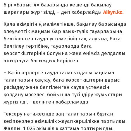
бірі «Барыс-4» базарында кешенді бақылау
шаралары жүргізілді, – деп хабарлайды
Aikyn.kz.
Қала әкімдігінің мәліметінше, бақылау барысында
әлеуметтік маңызы бар азық-түлік тауарларына
белгіленген сауда үстемесінің сақталуына, баға
белгілеу тәртібіне, тауарларда баға
көрсеткіштерінің болуына және өнімсіз делдалды
анықтауға басымдық берілген.
– Кәсіпкерлерге сауда саласындағы заңнама
талаптарын сақтау, баға көрсеткіштерін дұрыс
рәсімдеу және белгіленген сауда үстемесін
қолдану мәселесі бойынша түсіндіру жұмыстары
жүргізілді, - делінген хабарламада
Тексеру нәтижесінде заң талаптарын бұзған
кәсіпкерлер әкімшілік жауапкершілікке тартылды.
Жалпы, 1 025 әкімшілік хаттама толтырылды.