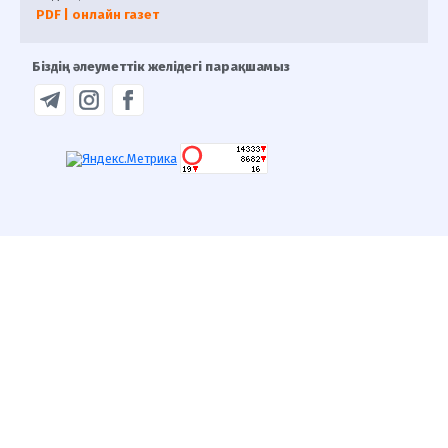
PDF | онлайн газет
Біздің әлеуметтік желідегі парақшамыз