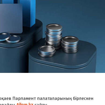
оқаев Парламент палаталарының бірлескен
арлайды
Aikyn.kz
сайты.