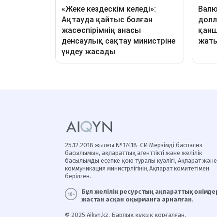
25.12.2018 жылғы №17418-СИ Мерзімді баспасөз
басылымын, ақпараттық агенттікті және желілік
басылымды есепке қою туралы куәлігі, Ақпарат және
коммуникация министрлігінің Ақпарат комитетімен
берілген.
Бұл желілік ресурстың ақпараттық өнімдер
жастан асқан оқырманға арналған.
© 2025 Aikyn.kz. Барлық құқық қорғалған.