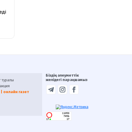
Біздің әлеуметтік
желідегі парақшамыз
т туралы
акция
 | онлайн газет