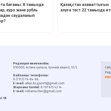
Редакция мекенжайы:
010000, Астана қаласы, Қонаев көшесі, 12/1.
Сай
Ред
Байланыс телефоны:
PDF
8 (7172) 76-84-66.
E-mail:
aikyn.kz.gazeti@gmail.com
Жарнама бөлімі:
8 701 675 42 14
E-mail:
reklama.liter@gmail.com
і 18