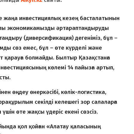
зде жаңа инвестициялық кезең басталатынын
қылы экономикамызды әртараптандыруды
андыру (диверсификация) дегеніміз, бұл –
мды сөз емес, бұл – өте күрделі және
рт қарауға болмайды. Былтыр Қазақстанға
инвестициясының көлемі 14 пайызға артып,
сты.
інен өңдеу өнеркәсібі, көлік-логистика,
ақұрылым секілді келешегі зор салаларға
 үшін өте жақсы үдеріс екені сөзсіз.
йында қол қойған «Алатау қаласының