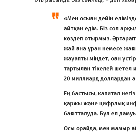
«Мен осыған дейін елімі
айтқан едім. Біз сол ар
көздеп отырмыз. Әртарапт
жай ғана ұран немесе жағы
жауапты міндет, оған үсті
тартылған тікелей шетел 
20 миллиард доллардан а
Ең бастысы, капитал негіз
қаржы және цифрлық инфр
бағытталуда. Бұл ел дамуы
Осы орайда, мен мамыр а