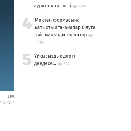
ауруханаға түсті
1,496
Мектеп формасына
қатысты ата-аналар білуге
тиіс маңызды талаптар
1,480
Ұйқысыздық дерті
дендесе...
709
299
оқылды