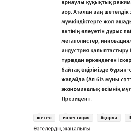
арнаулы құқықтық режим
зор. Аталған заң шетелді
мүмкіндіктерге жол ашад
актінің әлеуетін дұрыс 
мегаполистер, инновациял
индустрия қалыптастыру 
тұрғыдан өркендеген іске
байтақ өңірімізде бұрын-
жағдайда (Ал біз мұны сәт
экономикалық өсімнің мүл
Президент.
шетел
инвестиция
Ақорда