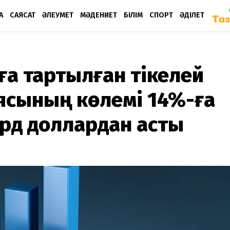
А
САЯСАТ
ӘЛЕУМЕТ
МӘДЕНИЕТ
БІЛІМ
СПОРТ
ӘДІЛЕТ
ға тартылған тікелей
ясының көлемі 14%-ға
ард доллардан асты