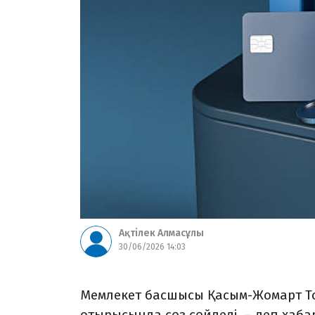
Ақтілек Алмасұлы
30/06/2026 14:03
Мемлекет басшысы Қасым-Жомарт Т
отырысында сөз сөйледі, – деп хаб