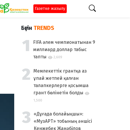
Газетке жазылу
Бүгін
TRENDS
FIFA әлем чемпионатынан 9
миллиард доллар табыс
тапты
2,609
Мемлекеттік грантқа аз
ұпай жетпей қалған
талапкерлерге қосымша
грант бөлінетін болды
1,500
«Дұғада болайықшы»:
«МузАРТ» тобының әншісі
Кенжебек Жанәбілов