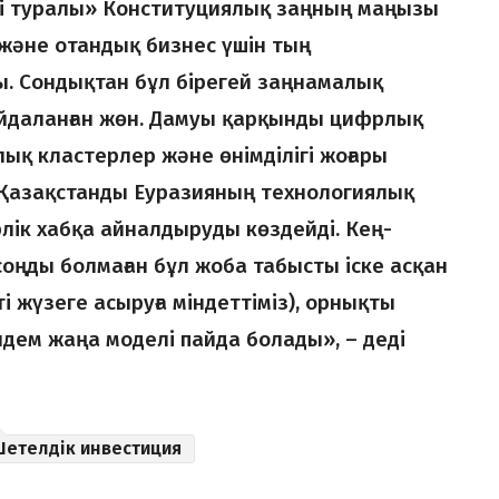
і туралы» Конституциялық заңның маңызы
к және отандық бизнес үшін тың
ы. Сондықтан бұл бірегей заңнамалық
пайдаланған жөн. Дамуы қарқынды цифрлық
ық кластерлер және өнімділігі жоғары
Қазақстанды Еуразияның технологиялық
рлік хабқа айналдыруды көздейді. Кең-
соңды болмаған бұл жоба табысты іске асқан
ті жүзеге асыруға міндеттіміз), орнықты
дем жаңа моделі пайда болады», – деді
Шетелдік инвестиция