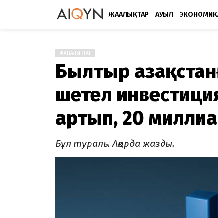
ЖАҢАЛЫҚТАР
АУЫЛ
ЭКОНОМИК
ЖАҢАЛЫҚТАР
Былтыр Қазақстан
шетел инвестици
артып, 20 милли
Бұл туралы Ақорда жазды.