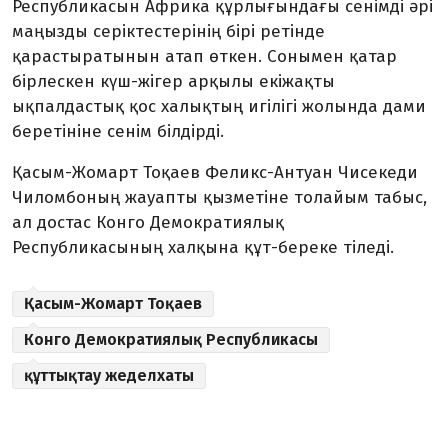
Республикасын Африка құрлығындағы сенімді әрі
маңызды серіктестерінің бірі ретінде
қарастыратынын атап өткен. Сонымен қатар
бірлескен күш-жігер арқылы екіжақты
ықпалдастық қос халықтың игілігі жолында дами
беретініне сенім білдірді.
Қасым-Жомарт Тоқаев Феликс-Антуан Чисекеди
Чиломбоның жауапты қызметіне толайым табыс,
ал достас Конго Демократиялық
Республикасының халқына құт-береке тіледі.
Қасым-Жомарт Тоқаев
Конго Демократиялық Республикасы
құттықтау жеделхаты