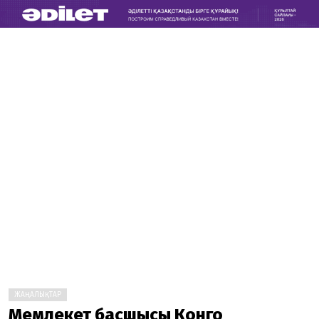
ЖАҢАЛЫҚТАР
Мемлекет басшысы Конго