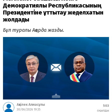
Демократиялық Республикасының
Президентіне құттықтау жеделхатын
жолдады
Бұл туралы Ақорда жазды.
Ақтілек Алмасұлы
503
30/06/2026 19:35
оқылды