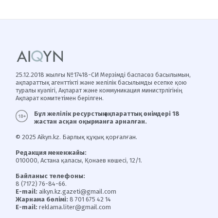
25.12.2018 жылғы №17418-СИ Мерзімді баспасөз басылымын,
ақпараттық агенттікті және желілік басылымды есепке қою
туралы куәлігі, Ақпарат және коммуникация министрлігінің
Ақпарат комитетімен берілген.
Бұл желілік ресурстың ақпараттық өнімдері 18
жастан асқан оқырманға арналған.
© 2025 Aikyn.kz. Барлық құқық қорғалған.
Редакция мекенжайы:
010000, Астана қаласы, Қонаев көшесі, 12/1.
Байланыс телефоны:
8 (7172) 76-84-66.
E-mail:
aikyn.kz.gazeti@gmail.com
Жарнама бөлімі:
8 701 675 42 14
E-mail:
reklama.liter@gmail.com