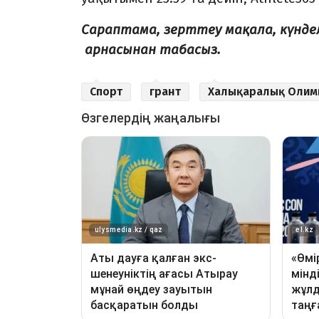
Сараптама, зерттеу мақала, күнд
арнасынан табасыз.
Спорт
грант
Халықаралық Олимп