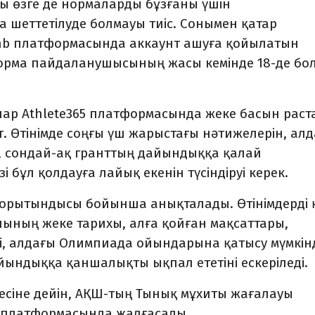
ы өзге де нормаларды бұзғаны үшін
шеттетілуде болмауы тиіс. Сонымен қатар
bnb платформасында аккаунт ашуға қойылатын
форма пайдаланушысының жасы кемінде 18-де бо
ар Athlete365 платформасында жеке басын раст
ет. Өтінімде соңғы үш жарыстағы нәтижелерін, ал
, сондай-ақ гранттың дайындыққа қалай
зі бұл қолдауға лайық екенін түсіндіруі керек.
у қорытындысы бойынша анықталады. Өтінімдерді 
шының жеке тарихы, алға қойған мақсаттары,
і, алдағы Олимпиада ойындарына қатысу мүмкінді
йындыққа қаншалықты ықпал ететіні ескеріледі.
десіне дейін, АҚШ-тың Тынық мұхиты жағалауы
65 платформасында жалғасады.