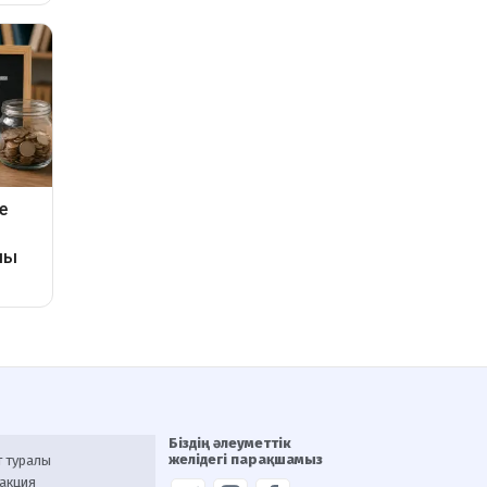
Біздің әлеуметтік
желідегі парақшамыз
т туралы
акция