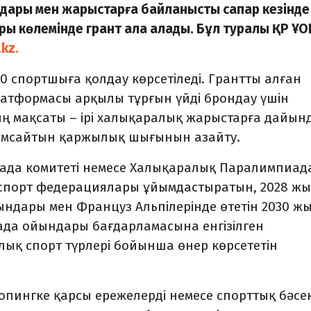
ары мен жарыстарға байланысты сапар кезінде
ы көлемінде грант ала алады. Бұл туралы ҚР ҰО
.kz.
00 спортшыға қолдау көрсетіледі. Грантты алған
платформасы арқылы тұрғын үйді брондау үшін
ң мақсаты – ірі халықаралық жарыстарға дайын
жұмсайтын қаржылық шығынын азайту.
ада комитеті немесе Халықаралық Паралимпиад
 спорт федерациялары ұйымдастыратын, 2028 ж
дары мен Француз Альпілерінде өтетін 2030 ж
да ойындары бағдарламасына енгізілген
қ спорт түрлері бойынша өнер көрсететін
опингке қарсы ережелерді немесе спорттық бәсе