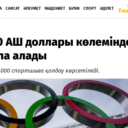
А
САЯСАТ
ӘЛЕУМЕТ
МӘДЕНИЕТ
БІЛІМ
СПОРТ
ӘДІЛЕТ
 АҚШ доллары көлемінд
ла алады
1000 спортшыға қолдау көрсетіледі.