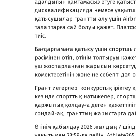
адалдығын қамтамасыз етуге қатыст
дисквалификацияда немесе уақытша 
қатысушылар грантты алу үшін Air
талаптарға сай болуы қажет. Плат
тиіс.
Бағдарламаға қатысу үшін спортшыл
рәсімінен өтіп, өтінім толтыруы қаж
үш жоспарланған жарысын көрсетуі
көмектесетінін және не себепті дәл ө
Грант иегерлері конкурстық ірікте
кезінде спорттық нәтижелер, спорт
қаржылық қолдауға деген қажеттіліг
сондай-ақ, гранттың жарыстарға да
Өтінім қабылдау 2026 жылдың 7 шіл
уақытымен 23:59-ға дейін, Athlete3