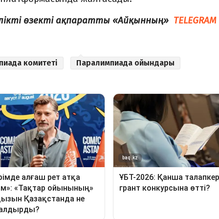
елікті өзекті ақпаратты «Айқынның»
TELEGRAM
иада комитеті
Паралимпиада ойын­дары