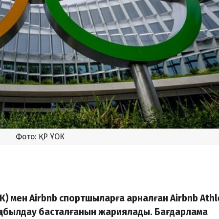
Фото: ҚР ҰОК
К) мен Airbnb спортшыларға арналған Airbnb Athl
м қабылдау басталғанын жариялады. Бағдарлама