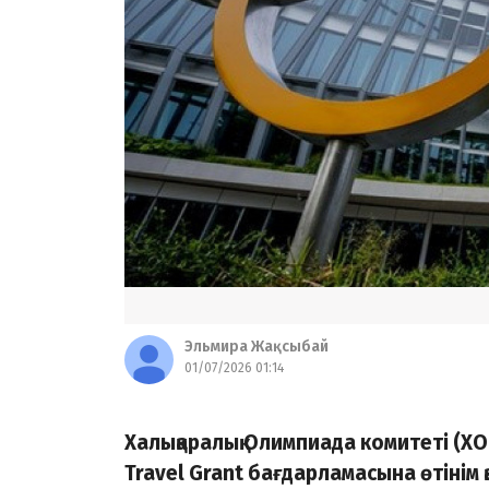
Эльмира Жақсыбай
01/07/2026 01:14
Халықаралық Олимпиада комитеті (ХО
Travel Grant бағдарламасына өтіні