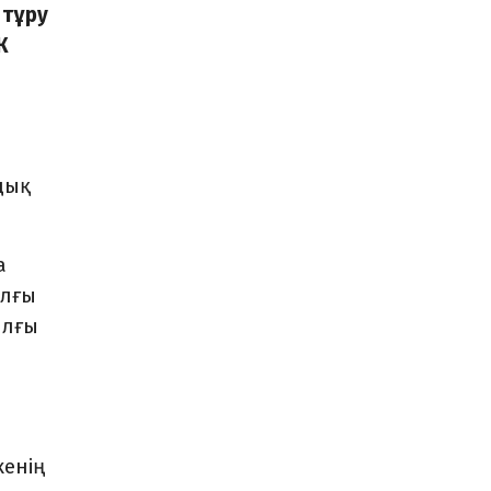
 тұру
К
дық
а
ылғы
ылғы
кенің