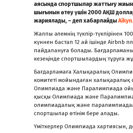
аясында спортшылар жаттығу жиынд
шығынын өтеу үшін 2000 АҚШ доллар
жариялады, – деп хабарлайды
Aikyn
Жалпы әлемнің түкпір-түкпірінен 10
күннен бастап 12 ай ішінде Airbnb 
пайдалануға болады. Бағдарламаны
кезеңінде спортшылардың тұруға 
Бағдарламаға Халықаралық Олимпи
комитеті мойындаған халықаралық
Олимпиада және Паралимпиада ойын
қысқы Олимпиада және Паралимпиа
олимпиадалық және паралимпиадалы
спортшылар өтінім бере алады.
Үміткерлер Олимпиада хартиясын, д