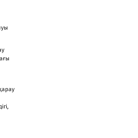
луы
ау
дағы
қарау
гі,