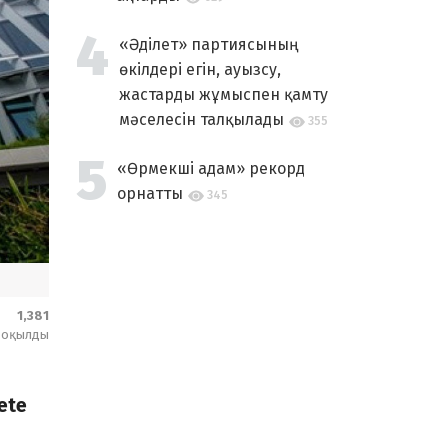
«Әділет» партиясының
өкілдері егін, ауызсу,
жастарды жұмыспен қамту
мәселесін талқылады
355
«Өрмекші адам» рекорд
орнатты
345
1,381
оқылды
ete