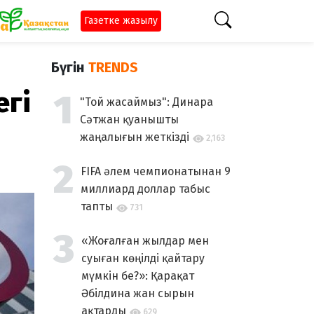
Газетке жазылу
Бүгін
TRENDS
егі
"Той жасаймыз": Динара
Сәтжан қуанышты
жаңалығын жеткізді
2,163
FIFA әлем чемпионатынан 9
миллиард доллар табыс
тапты
731
«Жоғалған жылдар мен
суыған көңілді қайтару
мүмкін бе?»: Қарақат
Әбілдина жан сырын
ақтарды
629