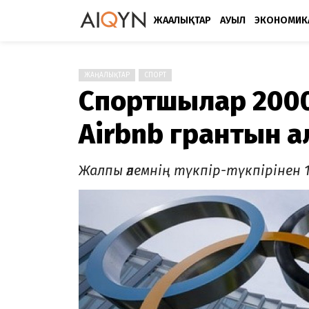
ЖАҢАЛЫҚТАР
АУЫЛ
ЭКОНОМИК
ЖАҢАЛЫҚТАР
СПОРТ
Спортшылар 2000
Airbnb грантын а
Жалпы әлемнің түкпір-түкпірінен 