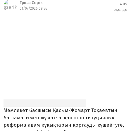
Гүлназ Серік
409
01/07/2026 09:56
оқылды
Мемлекет басшысы Қасым-Жомарт Тоқаевтың
бастамасымен жүзеге асқан конституциялық
реформа адам құқықтарын қорғауды күшейтуге,