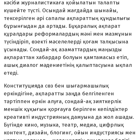
кәсіби журналистикаға қойылатын талапты
күшейте түсті. Осындай жағдайда шынайы,
тексерілген әрі сапалы ақпараттың құндылығы
бұрынғыдан да артады. Бұқаралық ақпарат
құралдары реформалардың мәні мен мазмұнын
түсіндіріп, өзекті мәселелерді қоғам талқысына
ұсынады. Сондай-ақ азаматтардың маңызды
ақпараттан хабардар болуын қамтамасыз етіп,
ашық диалог мәдениетінің қалыптасуына ықпал
етеді.
Конституцияда сөз бен шығармашылық
еркіндігіне, ақпаратты заңда белгіленген
тәртіппен еркін алуға, сондай-ақ зияткерлік
меншік құқығын қорғауға берілген кепілдіктер
креативті индустрияның дамуына да жол ашады.
Бүгінде кино, музыка, театр, медиа, цифрлық
контент, дизайн, блогинг, ойын индустриясы мен