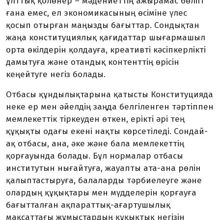
ұлттық қолөнер – мәдениеттің ажырамас бөлігі
ғана емес, ел экономикасының өсіміне үлес
қосып отырған маңызды бағыттар. Сондықтан
жаңа конституциялық қағидаттар шығармашыл
орта өкілдерін қолдауға, креативті кәсіпкерлікті
дамытуға және отандық контенттің өрісін
кеңейтуге негіз болады.
Отбасы құндылықтарына қатысты Конституцияда
неке ер мен әйелдің заңда белгіленген тәртіппен
мемлекеттік тіркеуден өткен, ерікті әрі тең
құқықты одағы екені нақты көрсетіледі. Сондай-
ақ отбасы, ана, әке және бала мемлекеттің
қорғауында болады. Бұл нормалар отбасы
институтын нығайтуға, жауапты ата-ана рөлін
қалыптастыруға, балаларды тәрбиелеуге және
олардың құқықтары мен мүдделерін қорғауға
бағытталған ақпараттық-ағартушылық
мақсаттағы жұмыстардың құқықтық негізін