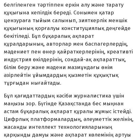
белгіленген тәртіппен еркін алу және тарату
құқығына кепілдік береді. Сонымен қатар
цензураға тыйым салынып, зияткерлік меншік
құқығының қорғалуы конституциялық деңгейде
бекітіледі. Бұл бұқаралық ақпарат
құралдарының, авторлар мен баспагерлердің,
мәдениет пен өнер қайраткерлерінің, креативті
индустрия өкілдерінің, сондай-ақ ақпараттық,
білім беру және мәдени мазмұндағы өнім
әзірлейтін ұйымдардың қызметін құқықтық
тұрғыдан нығайтады.
Бұл қағидаттардың кәсіби журналистика үшін
маңызы зор. Бүгінде Қазақстанда бес мыңнан
астам бұқаралық ақпарат құралы жұмыс істейді.
Цифрлық платформалардың, әлеуметтік желінің,
жасанды интеллект технологияларының
қарқынды дамуы және ақпарат көлемінің артуы