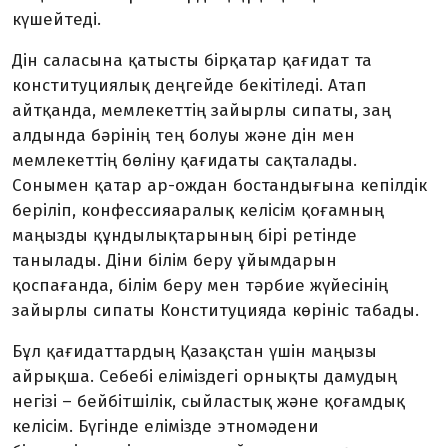
күшейтеді.
Дін саласына қатысты бірқатар қағидат та
конституциялық деңгейде бекітіледі. Атап
айтқанда, мемлекеттің зайырлы сипаты, заң
алдында бәрінің тең болуы және дін мен
мемлекеттің бөліну қағидаты сақталады.
Сонымен қатар ар-ождан бостандығына кепілдік
беріліп, конфессияаралық келісім қоғамның
маңызды құндылықтарының бірі ретінде
танылады. Діни білім беру ұйымдарын
қоспағанда, білім беру мен тәрбие жүйесінің
зайырлы сипаты Конституцияда көрініс табады.
Бұл қағидаттардың Қазақстан үшін маңызы
айрықша. Себебі еліміздегі орнықты дамудың
негізі – бейбітшілік, сыйластық және қоғамдық
келісім. Бүгінде елімізде этномәдени