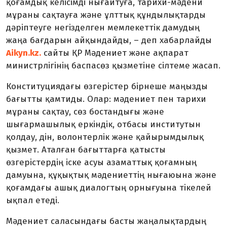
қоғамдық келісімді нығайтуға, тарихи-мәдени
мұраны сақтауға және ұлттық құндылықтарды
дәріптеуге негізделген мемлекеттік дамудың
жаңа бағдарын айқындайды, – деп хабарлайды
Aikyn.kz.
сайты ҚР Мәдениет және ақпарат
министрлігінің баспасөз қызметіне сілтеме жасап.
Конституциядағы өзгерістер бірнеше маңызды
бағытты қамтиды. Олар: мәдениет пен тарихи
мұраны сақтау, сөз бостандығы және
шығармашылық еркіндік, отбасы институтын
қолдау, дін, волонтерлік және қайырымдылық
қызмет. Аталған бағыттарға қатысты
өзгерістердің іске асуы азаматтық қоғамның
дамуына, құқықтық мәдениеттің нығаюына және
қоғамдағы ашық диалогтың орнығуына тікелей
ықпал етеді.
Мәдениет саласындағы басты жаңалықтардың