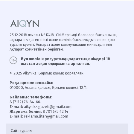
25.12.2018 жылғы №17418-СИ Мерзімді баспасөз басылымын,
ақпараттық агенттікті және желілік басылымды есепке қою
туралы куәлігі, Ақпарат және коммуникация министрлігінің
Ақпарат комитетімен берілген.
Бұл желілік ресурстың ақпараттық өнімдері 18
жастан асқан оқырманға арналған.
© 2025 Aikyn.kz. Барлық құқық қорғалған.
Редакция мекенжайы:
010000, Астана қаласы, Қонаев көшесі, 12/1.
Байланыс телефоны:
8 (7172) 76-84-66.
E-mail:
aikyn.kz.gazeti@gmail.com
Жарнама бөлімі:
8 701 675 42 14
E-mail:
reklama.liter@gmail.com
Сайт туралы