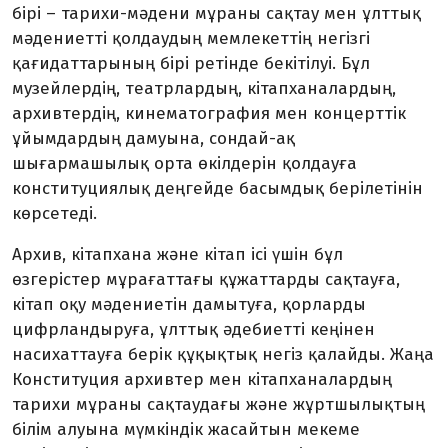
бірі – тарихи-мәдени мұраны сақтау мен ұлттық
мәдениетті қолдаудың мемлекеттің негізгі
қағидаттарының бірі ретінде бекітілуі. Бұл
музейлердің, театрлардың, кітапханалардың,
архивтердің, кинематография мен концерттік
ұйымдардың дамуына, сондай-ақ
шығармашылық орта өкілдерін қолдауға
конституциялық деңгейде басымдық берілетінін
көрсетеді.
Архив, кітапхана және кітап ісі үшін бұл
өзгерістер мұрағаттағы құжаттарды сақтауға,
кітап оқу мәдениетін дамытуға, қорларды
цифрландыруға, ұлттық әдебиетті кеңінен
насихаттауға берік құқықтық негіз қалайды. Жаңа
Конституция архивтер мен кітапханалардың
тарихи мұраны сақтаудағы және жұртшылықтың
білім алуына мүмкіндік жасайтын мекеме