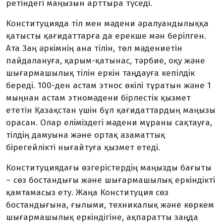
ретіндегі маңызын арттыра түседі.
Конституцияда тіл мен мәдени әралуандылыққа
қатысты қағидаттарға да ерекше мән берілген.
Ата Заң әркімнің ана тілін, төл мәдениетін
пайдалануға, қарым-қатынас, тәрбие, оқу және
шығармашылық тілін еркін таңдауға кепілдік
береді. 100-ден астам этнос өкілі тұратын және 1
мыңнан астам этномәдени бірлестік қызмет
ететін Қазақстан үшін бұл қағидаттардың маңызы
орасан. Олар еліміздегі мәдени мұраны сақтауға,
тілдің дамуына және ортақ азаматтық
бірегейлікті нығайтуға қызмет етеді.
Конституциядағы өзгерістердің маңызды бағыты
– сөз бостандығы және шығармашылық еркіндікті
қамтамасыз ету. Жаңа Конституция сөз
бостандығына, ғылыми, техникалық және көркем
шығармашылық еркіндігіне, ақпаратты заңда