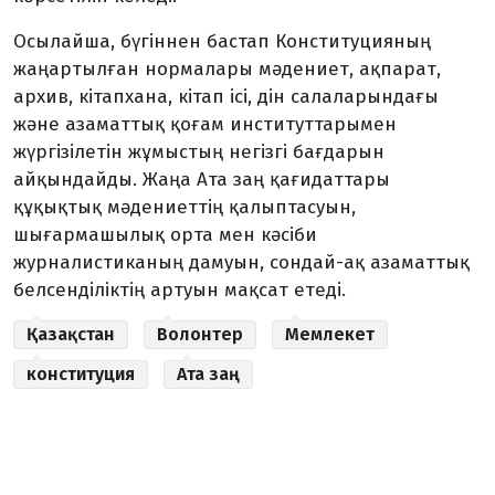
Осылайша, бүгіннен бастап Конституцияның
жаңартылған нормалары мәдениет, ақпарат,
архив, кітапхана, кітап ісі, дін салаларындағы
және азаматтық қоғам институттарымен
жүргізілетін жұмыстың негізгі бағдарын
айқындайды. Жаңа Ата заң қағидаттары
құқықтық мәдениеттің қалыптасуын,
шығармашылық орта мен кәсіби
журналистиканың дамуын, сондай-ақ азаматтық
белсенділіктің артуын мақсат етеді.
Қазақстан
Волонтер
Мемлекет
конституция
Ата заң