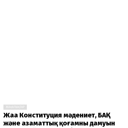
ЖАҢАЛЫҚТАР
Жаңа Конституция мәдениет, БАҚ
және азаматтық қоғамның дамуын