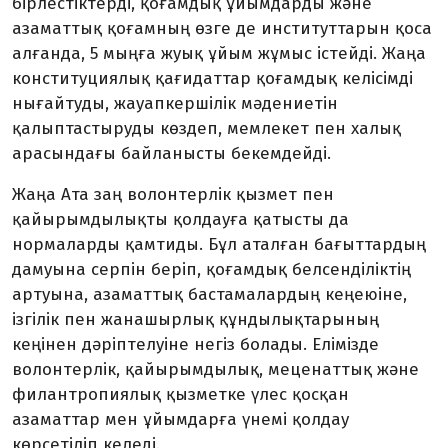
бірлестіктерді, қоғамдық ұйымдарды және
азаматтық қоғамның өзге де институттарын қоса
алғанда, 5 мыңға жуық ұйым жұмыс істейді. Жаңа
конституциялық қағидаттар қоғамдық келісімді
нығайтуды, жауапкершілік мәдениетін
қалыптастыруды көздеп, мемлекет пен халық
арасындағы байланысты бекемдейді.
Жаңа Ата заң волонтерлік қызмет пен
қайырымдылықты қолдауға қатысты да
нормаларды қамтиды. Бұл аталған бағыттардың
дамуына серпін беріп, қоғамдық белсенділіктің
артуына, азаматтық бастамалардың кеңеюіне,
ізгілік пен жанашырлық құндылықтарының
кеңінен дәріптелуіне негіз болады. Елімізде
волонтерлік, қайырымдылық, меценаттық және
филантропиялық қызметке үлес қосқан
азаматтар мен ұйымдарға үнемі қолдау
көрсетіліп келеді.