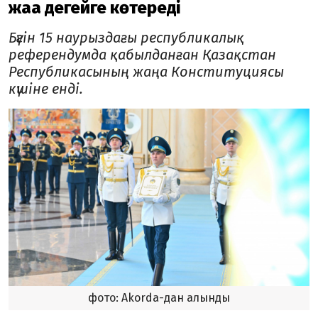
жаңа деңгейге көтереді
Бүгін 15 наурыздағы республикалық
референдумда қабылданған Қазақстан
Республикасының жаңа Конституциясы
күшіне енді.
фото: Akorda-дан алынды