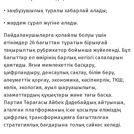
• заңбұзушылық туралы хабарлай алады;
• жәрдем сұрап жүгіне алады.
Пайдаланушыларға қолайлы болуы үшін
өтінімдер 26 бағыттан тұратын бірың­ғай
тақырыптық рубрикатор бойынша жүйеленді. Бұл
бағыттар ел өмірінің барлық негізгі салаларын
қамтиды. Яғни мемлекеттік басқару,
цифрландыру, денсаулық сақтау, білім беру,
әлеуметтік қор­ғау, экономика, кәсіпкерлік, ТКШ,
көлік, экология, ауыл шаруашылығы,
азаматтардың құқықтары және тағы басқа.
Партия Төрағасы Айбек Дәдебайдың айтуынша,
аталған платформаның іске қосылуы елі­міздің
цифрлық трансформацияға бағытталған
стратегиялық бағдарына толық сәйкес келеді.