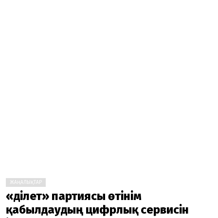
ЖАҢАЛЫҚТАР
«Әділет» партиясы өтінім
қабылдаудың цифрлық сервисін