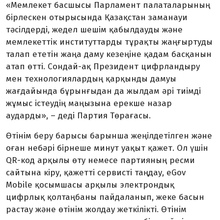
«Мемлекет басшысы Парламент палаталарының
бірлескен отырысында Қазақстан заманауи
тәсілдерді, жедел шешім қабылдауды және
мемлекеттік институттарды тұрақты жаңғыртуды
талап ететін жаңа даму кезеңіне қадам басқанын
атап өтті. Сондай-ақ Президент цифрландыру
мен технологиялардың қарқынды дамуы
жағдайында бұрынғыдан да жылдам әрі тиімді
жұмыс істеудің маңызына ерекше назар
аударды», – деді Партия Төрағасы.
Өтінім беру барысы барынша жеңілдетілген және
оған небәрі бірнеше минут уақыт қажет. Ол үшін
QR-код арқылы өту немесе партияның ресми
сайтына кіру, қажетті сервисті таңдау, eGov
Mobile қосым­шасы арқылы электрондық
цифрлық қолтаңбаны пайдаланып, жеке басын
растау және өтінім жолдау жеткілікті. Өтінім