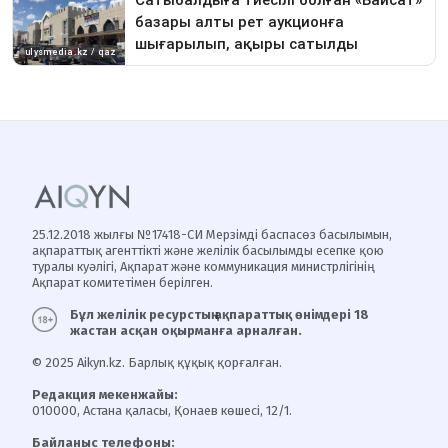
25.12.2018 жылғы №17418-СИ Мерзімді баспасөз басылымын,
ақпараттық агенттікті және желілік басылымды есепке қою
туралы куәлігі, Ақпарат және коммуникация министрлігінің
Ақпарат комитетімен берілген.
Бұл желілік ресурстың ақпараттық өнімдері 18
жастан асқан оқырманға арналған.
© 2025 Aikyn.kz. Барлық құқық қорғалған.
Редакция мекенжайы:
010000, Астана қаласы, Қонаев көшесі, 12/1.
Байланыс телефоны: