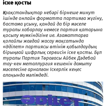
іске қосты
Қазақстандықтар небәрі бірнеше минут
ішінде онлайн форматта партияға жүгіну,
бастама ұсыну, қандай да бір мәселе
туралы хабарлау немесе партия қатарына
қосылу мүмкіндігіне ие. Азаматтарға
қолайлы жағдай жасау мақсатында
«Әділет» партиясы өтінім қабылдаудың
бірыңғай цифрлық сервисін іске қосты. Бұл
туралы Партия Төрағасы Айбек Дәдебай
тау-кен металлургия кешенін дамыту
мәселесіне арналған Іскерлік кеңес
алаңында мәлімдеді.