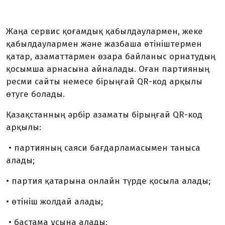
Жаңа сервис қоғамдық қабылдаулармен, жеке
қабылдаулармен және жазбаша өтініштермен
қатар, азаматтармен өзара байланыс орнатудың
қо­сымша арнасына айналады. Оған партияның
ресми сайты немесе бірыңғай QR-код арқы­лы
өтуге болады.
Қазақстанның әрбір азаматы бірыңғай QR-код
арқылы:
• партияның саяси бағдарламасымен таныса
алады;
• партия қатарына онлайн түрде қосыла алады;
• өтініш жолдай алады;
• бастама ұсына алады;