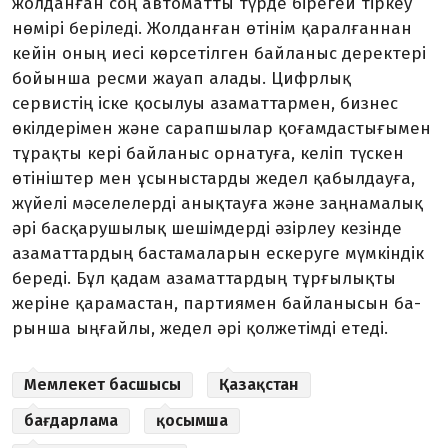
жолданған соң автоматты түрде бірегей тіркеу
нөмірі беріледі. Жолданған өтінім қаралғаннан
кейін оның иесі көрсетілген байланыс деректері
бойынша ресми жауап алады. Цифрлық
сервистің іске қосылуы азаматтармен, бизнес
өкілдерімен және сарапшылар қоғамдасты­ғы­мен
тұрақты кері байланыс орнатуға, келіп түскен
өтініштер мен ұсыныстарды жедел қабылдауға,
жүйелі мәселелерді анықтауға және заңнамалық
әрі басқарушылық шешімдерді әзірлеу кезінде
азаматтардың бастамаларын ескеруге мүмкіндік
береді. Бұл қадам азаматтардың тұрғылықты
жеріне қарамастан, партия­мен байланысын ба­
рынша ыңғайлы, жедел әрі қолжетімді етеді.
Мемлекет басшысы
Қазақстан
бағдарлама
қосымша