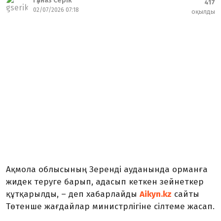
Гүлназ Серік
417
02/07/2026 07:18
оқылды
Ақмола облысының Зеренді ауданында орманға
жидек теруге барып, адасып кеткен зейнеткер
құтқарылды, – деп хабарлайды
Aikyn.kz
cайты
Төтенше жағдайлар министрлігіне сілтеме жасап.