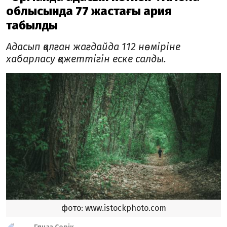
облысында 77 жастағы қария
табылды
Адасып қалған жағдайда 112 нөміріне
хабарласу қажеттігін еске салды.
фото: www.istockphoto.com