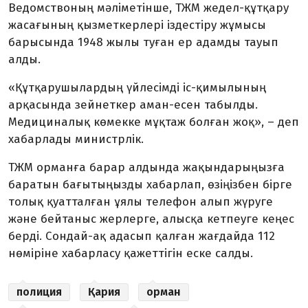
Ведомствоның мәліметінше, ТЖМ жедел-құтқару
жасағының қызметкерлері іздестіру жұмысы
барысында 1948 жылы туған ер адамды тауып
алды.
«Құтқарушылардың үйлесімді іс-қимылының
арқасында зейнеткер аман-есен табылды.
Медициналық көмекке мұқтаж болған жоқ», – деп
хабарлады министрлік.
ТЖМ орманға барар алдында жақындарыңызға
баратын бағытыңызды хабарлап, өзіңізбен бірге
толық қуатталған ұялы телефон алып жүруге
және бейтаныс жерлерге, алысқа кетпеуге кеңес
берді. Сондай-ақ адасып қалған жағдайда 112
нөміріне хабарласу қажеттігін еске салды.
полиция
Қария
орман