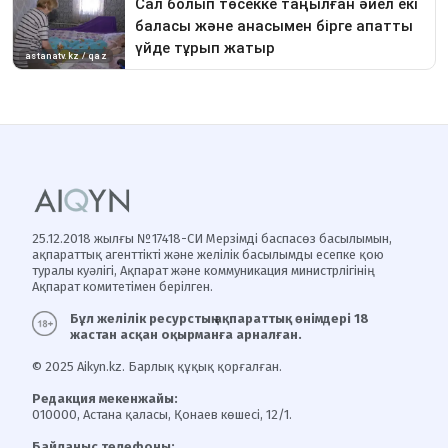
25.12.2018 жылғы №17418-СИ Мерзімді баспасөз басылымын,
ақпараттық агенттікті және желілік басылымды есепке қою
туралы куәлігі, Ақпарат және коммуникация министрлігінің
Ақпарат комитетімен берілген.
Бұл желілік ресурстың ақпараттық өнімдері 18
жастан асқан оқырманға арналған.
© 2025 Aikyn.kz. Барлық құқық қорғалған.
Редакция мекенжайы:
010000, Астана қаласы, Қонаев көшесі, 12/1.
Байланыс телефоны: