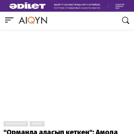
ЖАҢАЛЫҚТАР
ШҰҒЫЛ
"Орманда адасып кеткен": Ақмола