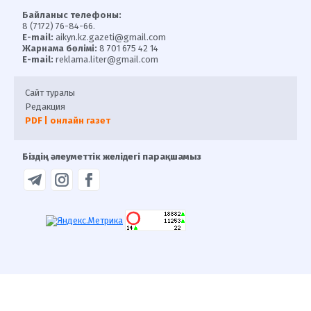
Байланыс телефоны:
8 (7172) 76-84-66.
E-mail:
aikyn.kz.gazeti@gmail.com
Жарнама бөлімі:
8 701 675 42 14
E-mail:
reklama.liter@gmail.com
Сайт туралы
Редакция
PDF | онлайн газет
Біздің әлеуметтік желідегі парақшамыз