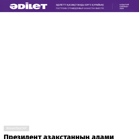
ЖАҢАЛЫҚТАР
Президент Қазақстанның адами