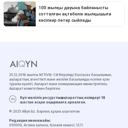
25.12.2018 жылғы №17418-СИ Мерзімді баспасөз басылымын,
ақпараттық агенттікті және желілік басылымды есепке қою
туралы куәлігі, Ақпарат және коммуникация министрлігінің
Ақпарат комитетімен берілген.
Бұл желілік ресурстың ақпараттық өнімдері 18
жастан асқан оқырманға арналған.
© 2025 Aikyn.kz. Барлық құқық қорғалған.
Редакция мекенжайы:
010000, Астана қаласы, Қонаев көшесі, 12/1.