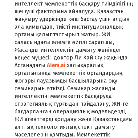
интеллект мемлекеттік басқару тиімділігінің
шешуші факторына айналуда. Қазақстан
жаңғыру үдерісінде көш бастау үшін алдын
ала қимылдап, тиісті институционалдық
ортаны қалыптастырып жатыр. ЖИ
саласындағы әлемге әйгілі сарапшы,
Жасанды интеллектіні дамыту жөніндегі
кеңес мүшесі: доктор Ли Кай Фу жақында
Астанадағы
Alem.ai
халықаралық
орталығында мемлекеттік органдардың
жоғары лауазымды басшыларына оқу
семинарын өткізді. Семинар жасанды
интеллектіні мемлекеттік басқаруда
стратегиялық тұрғыдан пайдалану, ЖИ-ге
бағдарланған операциялық модельдерді,
ЖИ агенттерді қолдану және Қазақстандағы
ұлттық технологиялық стекті дамыту
мәселелерін қамтыды. Мемлекеттік