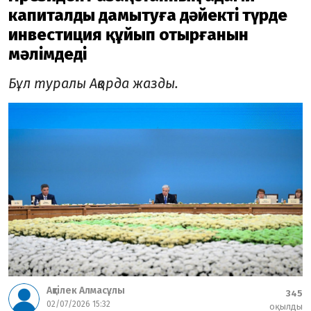
капиталды дамытуға дәйекті түрде
инвестиция құйып отырғанын
мәлімдеді
Бұл туралы Ақорда жазды.
Ақтілек Алмасұлы
345
02/07/2026 15:32
оқылды