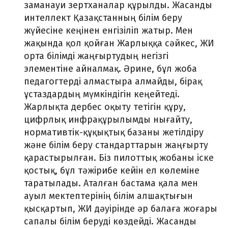
заманауи зертханалар құрылды. Жасанды
интеллект Қазақстанның білім беру
жүйесіне кеңінен енгізіліп жатыр. Мен
жақында қол қойған Жарлыққа сәйкес, ЖИ
орта білімді жаңғыртудың негізгі
элементіне айналмақ. Әрине, бұл жоба
педагогтерді алмастыра алмайды, бірақ
ұстаздардың мүмкіндігін кеңейтеді.
Жарлықта дербес оқыту тетігін құру,
цифрлық инфрақұрылымды нығайту,
нормативтік-құқықтық базаны жетілдіру
және білім беру стандарттарын жаңғырту
қарастырылған. Біз пилоттық жобаны іске
қостық, бұл тәжірибе кейін ел көлеміне
таратылады. Аталған бастама қала мен
ауыл мектептерінің білім алшақтығын
қысқартып, ЖИ дәуірінде әр балаға жоғары
сапалы білім беруді көздейді. Жасанды