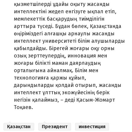
қызметшілерді ұдайы оқыту жасанды
интеллектіні жедел енгізуге ықпал етіп,
мемлекеттік басқарудың тиімділігін
арттыра түседі. Бұдан бөлек, Қазақстанда
өңіріміздегі алғашқы арнаулы жасанды
интеллект университеті білім алушыларды
қабылдайды. Бірегей жоғары оқу орны
озық зерттеулердің, инновация мен
жоғары білікті маман даярлаудың
орталығына айналмақ. Білім мен
технологияға қаржы құйып,
дарындыларды қолдай отырып, жасанды
интеллект ұлттық экожүйесінің берік
негізін қалаймыз, – деді Қасым-Жомарт
Тоқаев.
Қазақстан
Президент
инвестиция