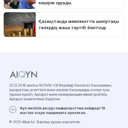
25.12.2018 жылғы №17418-СИ Мерзімді баспасөз басылымын,
ақпараттық агенттікті және желілік басылымды есепке қою
туралы куәлігі, Ақпарат және коммуникация министрлігінің
Ақпарат комитетімен берілген.
Бұл желілік ресурстың ақпараттық өнімдері 18
жастан асқан оқырманға арналған.
© 2025 Aikyn.kz. Барлық құқық қорғалған.