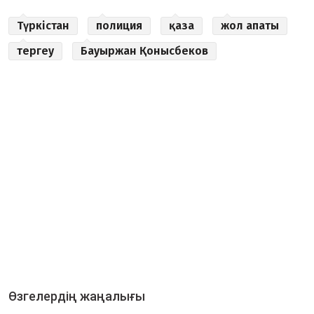
Түркістан
полиция
қаза
жол апаты
тергеу
Бауыржан Қонысбеков