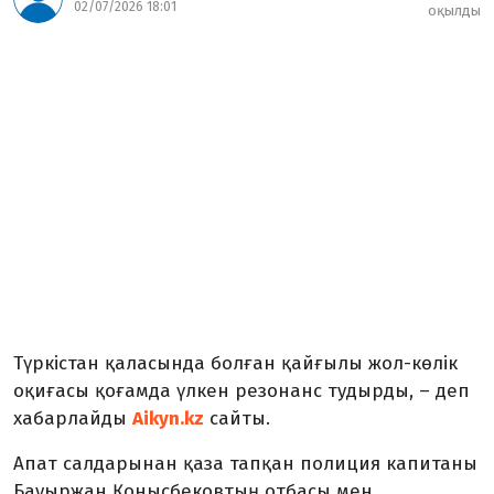
02/07/2026 18:01
оқылды
Түркістан қаласында болған қайғылы жол-көлік
оқиғасы қоғамда үлкен резонанс тудырды, – деп
хабарлайды
Aikyn.kz
сайты.
Апат салдарынан қаза тапқан полиция капитаны
Бауыржан Қонысбековтың отбасы мен