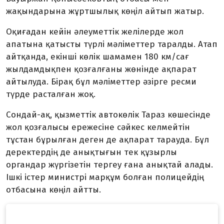
жақындарына жұртшылық көңіл айтып жатыр.
Оқиғадан кейін әлеуметтік желілерде жол
апатына қатысты түрлі мәліметтер таралды. Атап
айтқанда, екінші көлік шамамен 180 км/сағ
жылдамдықпен қозғалғаны жөнінде ақпарат
айтылуда. Бірақ бұл мәліметтер әзірге ресми
түрде расталған жоқ.
Сондай-ақ, қызметтік автокөлік Тараз көшесінде
жол қозғалысы ережесіне сәйкес келмейтін
тұстан бұрылған деген де ақпарат тарауда. Бұл
деректердің де анықтығын тек құзырлы
органдар жүргізетін тергеу ғана анықтай алады.
Ішкі істер министрі марқұм болған полицейдің
отбасына көңіл айтты.