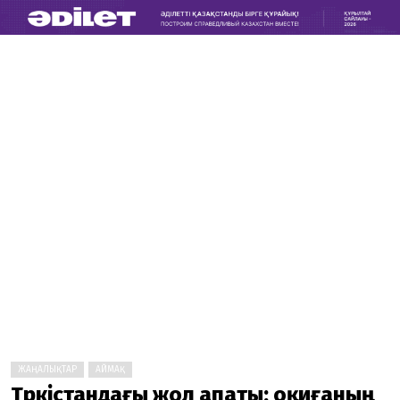
ЖАҢАЛЫҚТАР
АЙМАҚ
Түркістандағы жол апаты: оқиғаның