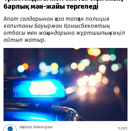
барлық мән-жайы тергеледі
Апат салдарынан қаза тапқан полиция
капитаны Бауыржан Қонысбековтың
отбасы мен жақындарына жұртшылық көңіл
айтып жатыр.
Ақтілек Алмасұлы
1,203