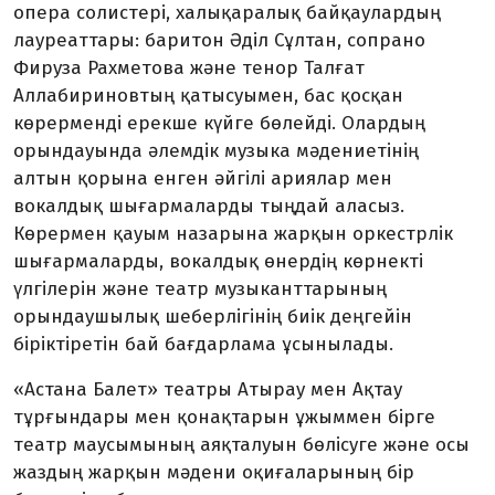
опера солистері, халықаралық байқаулардың
лауреаттары: баритон Әділ Сұлтан, сопрано
Фируза Рахметова және тенор Талғат
Аллабириновтың қатысуымен, бас қосқан
көрерменді ерекше күйге бөлейді. Олардың
орындауында әлемдік музыка мәдениетінің
алтын қорына енген әйгілі ариялар мен
вокалдық шығармаларды тыңдай аласыз.
Көрермен қауым назарына жарқын оркестрлік
шығармаларды, вокалдық өнердің көрнекті
үлгілерін және театр музыканттарының
орындаушылық шеберлігінің биік деңгейін
біріктіретін бай бағдарлама ұсынылады.
«Астана Балет» театры Атырау мен Ақтау
тұрғындары мен қонақтарын ұжыммен бірге
театр маусымының аяқталуын бөлісуге және осы
жаздың жарқын мәдени оқиғаларының бір