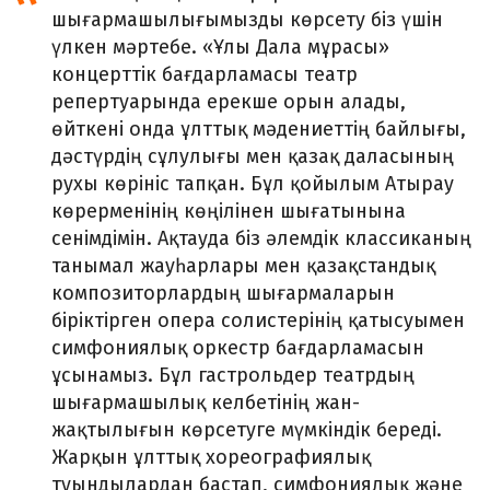
шығармашылығы
мызды
көрсету біз үшін
үлкен мәртебе.
«
Ұлы Дала мұрасы
»
концерттік бағдарламасы театр
репертуарында ерекше орын алады,
өйткені онда ұлттық мәдениеттің байлығы,
дәстүрдің сұлулығы мен қазақ даласының
рухы көрініс тап
қан
. Бұл қойылым Атырау
көрерменінің көңілінен шығатынына
сенімдімін. Ақтауда біз әлемдік классиканың
танымал жауһарлары мен қазақстандық
композиторлардың шығармаларын
біріктірген опера солистерінің қатысуымен
симфониялық оркестр бағдарламасын
ұсынамыз. Бұл гастрольдер театрдың
шығармашылық келбетінің жан
-
жақтылығын көрсетуге мүмкіндік береді
.
Жарқын ұлттық хореографиялық
туындылардан бастап, симфониялық және