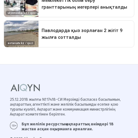
25.12.2018 жылғы №17418-СИ Мерзімді баспасөз басылымын,
ақпараттық агенттікті және желілік басылымды есепке қою
туралы куәлігі, Ақпарат және коммуникация министрлігінің
Ақпарат комитетімен берілген.
Бұл желілік ресурстың ақпараттық өнімдері 18
жастан асқан оқырманға арналған.