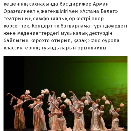
кешенінің сахнасында бас дирижер Арман
Оразғалиевтің жетекшілігімен «Астана Балет»
театрының симфониялық оркестрі өнер
көрсетпек. Концерттік бағдарлама түрлі дәуірдегі
және мәдениеттердегі музыкалық дәстүрдің
байлығын көрсете отырып, қазақ және еуропа
классиктерінің туындыларын орындайды.