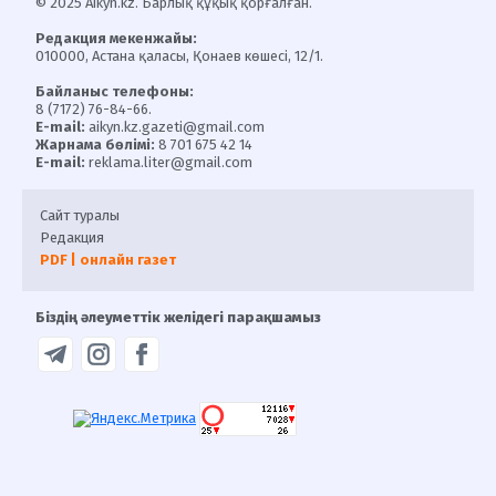
© 2025 Aikyn.kz. Барлық құқық қорғалған.
Редакция мекенжайы:
010000, Астана қаласы, Қонаев көшесі, 12/1.
Байланыс телефоны:
8 (7172) 76-84-66.
E-mail:
aikyn.kz.gazeti@gmail.com
Жарнама бөлімі:
8 701 675 42 14
E-mail:
reklama.liter@gmail.com
Сайт туралы
Редакция
PDF | онлайн газет
Біздің әлеуметтік желідегі парақшамыз