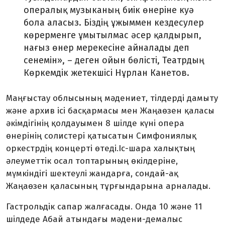
опералық музыканың биік өнеріне куә
бола аласыз. Біздің ұжыммен кездесулер
көрерменге ұмытылмас әсер қалдырып,
нағыз өнер мерекесіне айналады деп
сенемін», – деген ойын бөлісті, Театрдың
Көркемдік жетекшісі Нұрлан Канетов.
Маңғыстау облысының мәдениет, тілдерді дамыту
және архив ісі басқармасы мен Жаңаөзен қаласы
әкімдігінің қолдауымен 8 шілде күні опера
өнерінің солистері қатысатын Симфониялық
оркестрдің концерті өтеді.Іс-шара халықтың
әлеуметтік осал топтарының өкілдеріне,
мүмкіндігі шектеулі жандарға, сондай-ақ
Жаңаөзен қаласының тұрғындарына арналады.
Гастрольдік сапар жалғасады. Онда 10 және 11
шілдеде Абай атындағы мәдени-демалыс