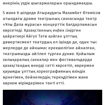
өнерінің үздік шығармаларын орындамақшы.
5 және 6 шілдеде Атырауда
ғы
Махамбет Өтемісов
атындағы драма театрының сахнасында театр
«
Ұлы Дала мұрасы
»
концерттік бағдарламасын
көрсетеді
. Қазақстанның еңбек сіңірген
қайраткері Айгүл Т
ә
ти қойған ұлттық
дивертисмент театрдың ел
ішін
де де, одан тыс
жерлерде де
айнымас ерекшелігіне айналған,
театрымызды әйгілеп тұрған дүние
. Қойылым
халықаралық сахналар мен фестивальдарда
қазақстандық өнерді сәтті көрсетіп, көрермен
қауымды
ұлттық хореографияның өзіндік
өрне
гімен, бейнелердің тереңдігімен және
көркем
иірімдерімен тәнті етті
.