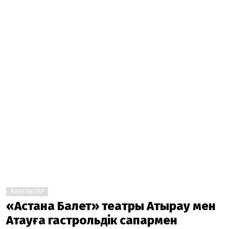
ЖАҢАЛЫҚТАР
«Астана Балет» театры Атырау мен
Ақтауға гастрольдік сапармен