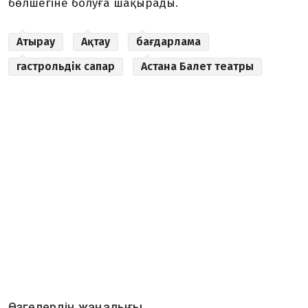
бөлшегіне болуға шақырады.
Атырау
Ақтау
бағдарлама
гастрольдік сапар
Астана Балет театры