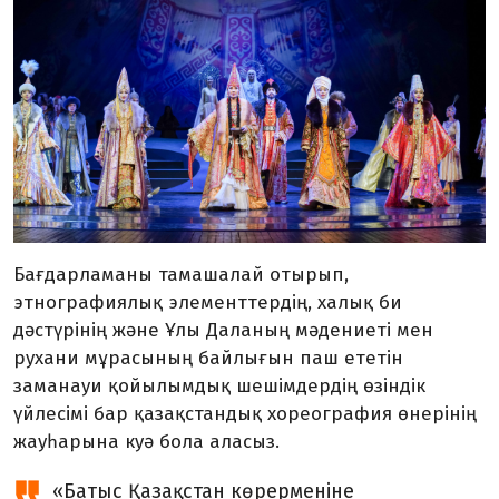
Бағдарлама
ны тамашалай отырып,
этнографиялық элементтердің, халық би
дәстүрінің және Ұлы
Д
аланың мәдениеті мен
рухани мұрасының байлығын
паш ететін
заманауи қойылымдық шешімдердің өзіндік
үйлесімі
бар
қазақстандық хореография өнер
інің
жауһарына куә бола аласыз
.
«
Батыс Қазақстан көрерменіне