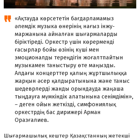
«Ақтауда көрсететін бағдарламамыз
әлемдік музыка өнерінің нағыз інжу-
маржанына айналған шығармаларды
біріктіреді. Оркестр үшін көрерменді
ғасырлар бойы өзінің күші мен
эмоционалды тереңдігін жоғалтпайтын
музыкамен таныстыру өте маңызды.
Алдағы концерттер қалың жұртшылыққа
жарқын әсер қалдыратынына және таныс
шедеврлерді жанды орындауда жаңаша
тыңдауға мүмкіндік алатынына сенімдімін»,
– деген ойын жеткізді, симфониялық
оркестрдің бас дирижері Арман
Оразғалиев.
Шығармашылық кештер Қазақстанның жетекші