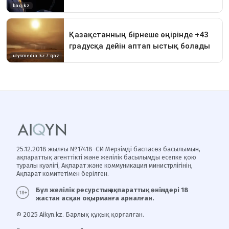
25.12.2018 жылғы №17418-СИ Мерзімді баспасөз басылымын,
ақпараттық агенттікті және желілік басылымды есепке қою
туралы куәлігі, Ақпарат және коммуникация министрлігінің
Ақпарат комитетімен берілген.
Бұл желілік ресурстың ақпараттық өнімдері 18
жастан асқан оқырманға арналған.
© 2025 Aikyn.kz. Барлық құқық қорғалған.