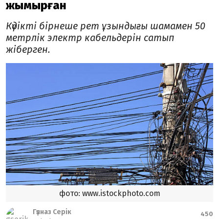
жымқырған
Күдікті бірнеше рет ұзындығы шамамен 50
метрлік электр кабельдерін сатып
жіберген.
фото: www.istockphoto.com
Гүлназ Серік
450