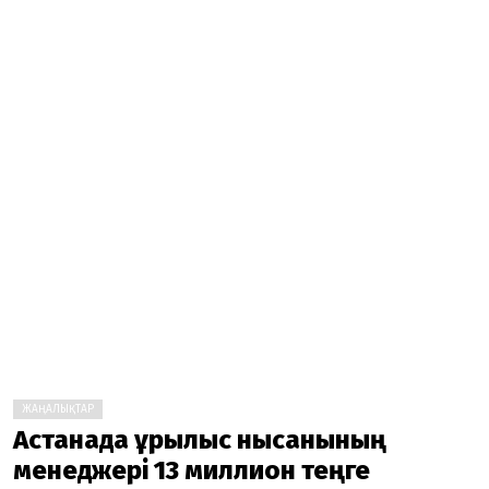
ЖАҢАЛЫҚТАР
Астанада құрылыс нысанының
менеджері 13 миллион теңге