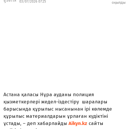
03/07/2026 07:25
оқылды
Астана қаласы Нұра ауданы полиция
қызметкерлері жедел-іздестіру шаралары
барысында құрылыс нысанынан ірі көлемде
құрылыс материалдарын ұрлаған күдіктіні
ұстады, – деп хабарлайды
Aikyn.kz
сайты