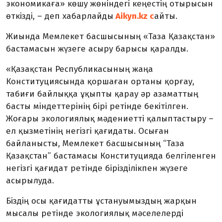
экономикаға» көшу жөніндегі кеңестің отырысын
өткізді,
–
деп хабарлайды
Aikyn.kz с
айты.
Жиында Мемлекет басшысының «Таза Қазақстан»
бастамасын жүзеге асыру барысы қаралды.
«Қазақстан Республикасының жаңа
Конституциясында қоршаған ортаны қорғау,
табиғи байлыққа ұқыпты қарау әр азаматтың
басты міндеттерінің бірі ретінде бекітілген.
Жоғары экологиялық мәдениетті қалыптастыру –
ел қызметінің негізгі қағидаты. Осыған
байланысты, Мемлекет басшысының “Таза
Қазақстан” бастамасы Конституцияда белгіленген
негізгі қағидат ретінде бірізділікпен жүзеге
асырылуда.
Біздің осы қағидатты ұстануымыздың жарқын
мысалы ретінде экологиялық мәселелерді