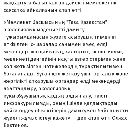
жақсартуға бағытталған дәйекті мемлекеттік
саясатқа айналғанын атап өтті.
«Мемлекет басшысының "Таза Қазақстан"
экологиялық мәдениетті дамыту
тұжырымдамасын жүзеге асырудың тиімділігі
өткізілген іс-шаралар санымен емес, елді
мекендер жағдайының, халықтың экологиялық
мәдениеті деңгейінің нақты өзгерістерімен және
қол жеткізілген нәтижелердің тұрақтылығымен
бағаланады. Бұған қол жеткізу үшін орталық және
жергілікті атқарушы органдар елді мекендерді
абаттандыру, экологиялық
құқықбұзушылықтардың алдын алу, тиісті
инфрақұрылымды, оның ішінде қалдықтарды
қайта өңдеу объектілерін дамытумен байланысты
жүйелі жұмыс істеуі қажет»,
–
деп атап өтті Олжас
Бектенов.