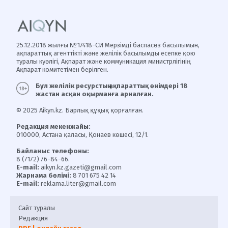
25.12.2018 жылғы №17418-СИ Мерзімді баспасөз басылымын,
ақпараттық агенттікті және желілік басылымды есепке қою
туралы куәлігі, Ақпарат және коммуникация министрлігінің
Ақпарат комитетімен берілген.
Бұл желілік ресурстың ақпараттық өнімдері 18
жастан асқан оқырманға арналған.
© 2025 Aikyn.kz. Барлық құқық қорғалған.
Редакция мекенжайы:
010000, Астана қаласы, Қонаев көшесі, 12/1.
Байланыс телефоны:
8 (7172) 76-84-66.
E-mail:
aikyn.kz.gazeti@gmail.com
Жарнама бөлімі:
8 701 675 42 14
E-mail:
reklama.liter@gmail.com
Сайт туралы
Редакция