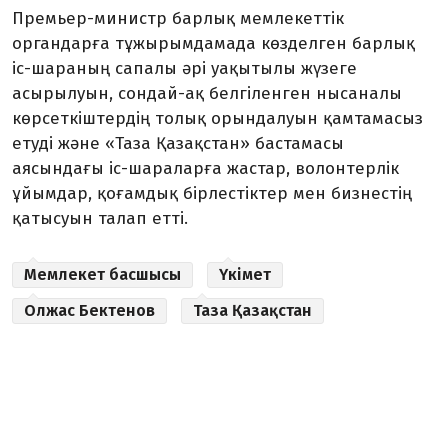
Премьер-министр барлық мемлекеттік
органдарға тұжырымдамада көзделген барлық
іс-шараның сапалы әрі уақытылы жүзеге
асырылуын, сондай-ақ белгіленген нысаналы
көрсеткіштердің толық орындалуын қамтамасыз
етуді және «Таза Қазақстан» бастамасы
аясындағы іс-шараларға жастар, волонтерлік
ұйымдар, қоғамдық бірлестіктер мен бизнестің
қатысуын талап етті.
Мемлекет басшысы
Үкімет
Олжас Бектенов
Таза Қазақстан