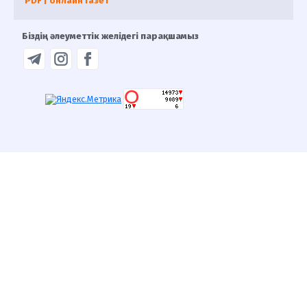
PDF | онлайн газет
Біздің әлеуметтік желідегі парақшамыз