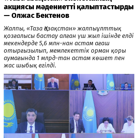
акциясы мәдениетті қалыптастырды
— Олжас Бектенов
Жалпы, «Таза Қазақстан» жалпыұлттық
қозғалысы бастау алған үш жыл ішінде елді
мекендерде 5,6 млн-нан астам ағаш
отырғызылып, мемлекеттік орман қоры
аумағында 1 млрд-тан астам көшет пен
жас шыбық егілді.