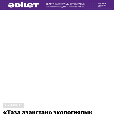
ЖАҢАЛЫҚТАР
«Таза Қазақстан» экологиялық