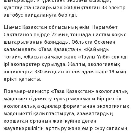
шығарылды. «Түркістан» экобағы ашылды,
қуаттау стансаларымен жабдықталған 33 электр
автобус пайдалануға берілді.
Шығыс Қазақстан облысының әкімі Нұрымбет
Сақтағанов өңірде 22 мың тоннадан астам қоқыс
шығарылғанын баяндады. Облыста Өскемен
қаласындағы «Таза Қазақстан», «Қайыңды
тоғай», «Жасыл аймақ» және «Таулы Үлбі» секілді
ірі экопарктер құрылуда. Жалпы, экологиялық
акцияларға 330 мыңнан астам адам және 19 мың
ерікті қатысты.
Премьер-министр «Таза Қазақстан» экологиялық
мәдениетті дамыту тұжырымдамасы бір реттік
экологиялық акциялар форматынан экологиялық
мәдениетті қалыптастыруға, азаматтардың
қоршаған ортаның жай-күйіне деген
жауапкершілігін арттыру және өмір сүру сапасын