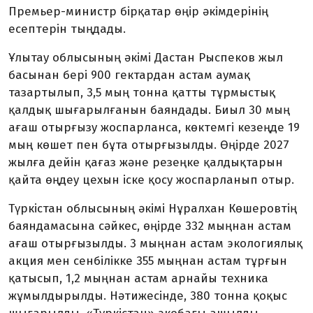
Премьер-министр бірқатар өңір әкімдерінің
есептерін тыңдады.
Ұлытау облысының әкімі Дастан Рыспеков жыл
басынан бері 900 гектардан астам аумақ
тазартылып, 3,5 мың тонна қатты тұрмыстық
қалдық шығарылғанын баяндады. Биыл 30 мың
ағаш отырғызу жоспарланса, көктемгі кезеңде 19
мың көшет пен бұта отырғызылды. Өңірде 2027
жылға дейін қағаз және резеңке қалдықтарын
қайта өңдеу цехын іске қосу жоспарланып отыр.
Түркістан облысының әкімі Нұралхан Көшеровтің
баяндамасына сәйкес, өңірде 332 мыңнан астам
ағаш отырғызылды. 3 мыңнан астам экологиялық
акция мен сенбілікке 355 мыңнан астам тұрғын
қатысып, 1,2 мыңнан астам арнайы техника
жұмылдырылды. Нәтижесінде, 380 тонна қоқыс