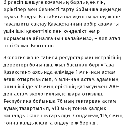
бірлесіп шешуге қоғамның барлық өкілін,
еріктілер мен бизнесті тарту бойынша ауқымды
жұмыс болды. Біз табиғатқа ұқыпты қарау және
тазалықты сақтау Қазақстанның әрбір азаматы
үшін ішкі қажеттілік пен күнделікті өмір
нормасына айналғанын қалаймыз»,
–
деп атап
өтті Олжас Бектенов.
Экология және табиғи ресурстар министрлігінің
деректері бойынша, жыл басынан бері «Таза
Қазақстан» аясында елімізде 1 млн-нан астам
ағаш отырғызылып, 4 млн-нан астам адамның,
оның ішінде 510 мың еріктінің қатысуымен 200-
ден астам экологиялық іс-шара өткізілді.
Республика бойынша 76 мың гектардан астам
аумақ тазартылып, 413 мың тонна қалдық
жиналды және шығарылды. Сондай-ақ 115,7 мың
тонна қалдық қайта өңдеуге жіберілді.