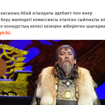
касының Абай атындағы әдебиет пен өнер
беру жөніндегі комиссиясы аталған сыйлықты а
не конкурстың келесі кезеңіне жіберілген шығарм
yn.kz.