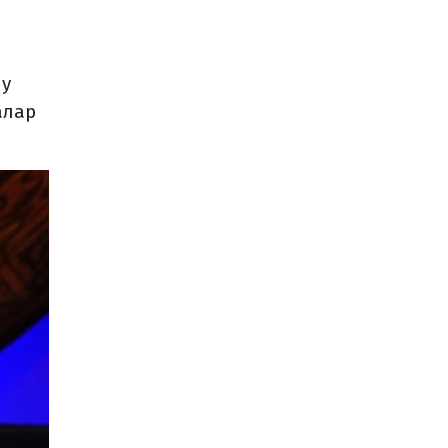
лу
алар