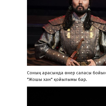
Соның арасында өнер саласы бойы
"Жошы хан" қойылымы бар.