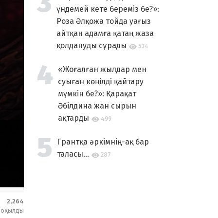
үндемей кете береміз бе?»:
Роза Әлқожа тойда уағыз
айтқан адамға қатаң жаза
қолдануды сұрады
534
«Жоғалған жылдар мен
суыған көңілді қайтару
мүмкін бе?»: Қарақат
Әбілдина жан сырын
ақтарды
499
Грантқа әркімнің-ақ бар
таласы...
287
2,264
оқылды