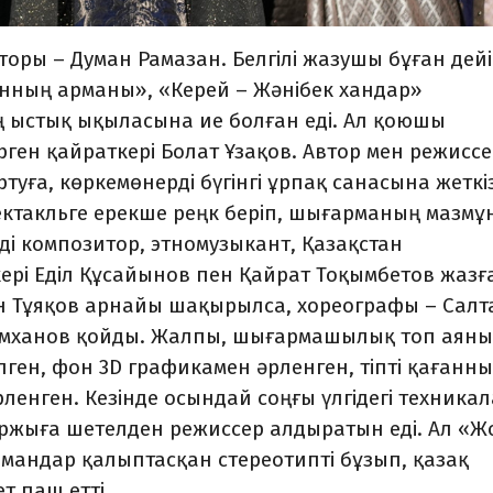
ры – Думан Рамазан. Белгілі жазушы бұған дей
нның арманы», «Керей – Жәнібек хандар»
 ыстық ықыласына ие болған еді. Ал қоюшы
рген қайраткері Болат Ұзақов. Автор мен режиссе
туға, көркемөнерді бүгінгі ұрпақ санасына жеткі
пектакльге ерекше реңк беріп, шы­ғарманың маз­м
ді композитор, этномузыкант, Қазақ­стан
рі Еділ Құсайынов пен Қайрат Тоқым­бетов жазғ
ан Тұяқов арнайы шақырылса, хореографы – Салт
лимханов қойды. Жалпы, шығармашылық топ аян
ілген, фон 3D графикамен әрленген, тіпті қағанн
рленген. Кезінде осындай соңғы үлгідегі техника
аржыға шетелден режиссер алдыратын еді. Ал «
амандар қалыптасқан стереотипті бұзып, қазақ
т паш етті.