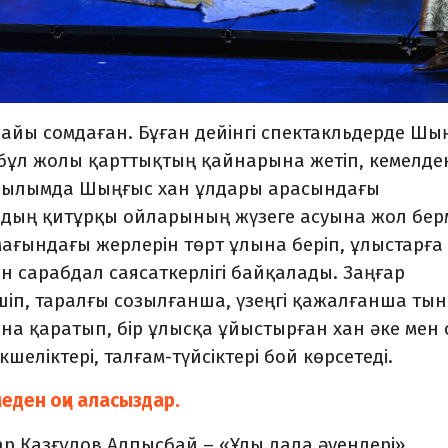
йы сомдаған. Бұған дейінгі спектакльдерде Шы
, бұл жолы қарттықтың қайнарына жетіп, кемелде
ойылымда Шыңғыс хан ұлдары арасындағы
дың қитұрқы ойларының жүзеге асуына жол бер
ғындағы жерлерін төрт ұлына беріп, ұлыстарға
н сарабдал саясат­кер­лігі байқалады. Заңғар
ешіп, таралғы созылған­ша, үзеңгі қажалғанша ты
а қаратып, бір ұлысқа ұйыстырған хан әке мен 
шеліктері, талғам-түйсіктері бой көрсетеді.
меден оқи аласыздар.
р Қазғұлов Алпысбай – «Ұлы дала әуендері»