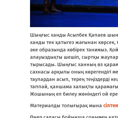
Шыңғыс ханды Асылбек Қапаев шына
ханды тек қаты­гез жағынан көрсек
әке образында көбірек танимыз. Қ
алауыздықты шешіп, сыртқы жаулар
тырысады. Шыңғыс ханның өз қарама
сахнасы арқылы оның көре­гендігі ме
таулардан асып, терең теңіздерді к
таппай, қаншама халықты қарамағын
Жошының ел билеу жөніндегі ой ерек­
Материалды толығырақ мына
сілте
Өнер саласы бойынша сонымен қата