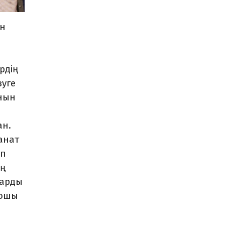
ін
рдің
зуге
ұнын
ан.
анат
ып
ың
ларды
Жошы