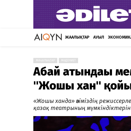
ЖАҢАЛЫҚТАР
АУЫЛ
ЭКОНОМИК
ЖАҢАЛЫҚТАР
МӘДЕНИЕТ
Абай атындағы ме
"Жошы хан" қойы
«Жошы ханда» өзіміздің режиссер
қазақ театрының мүмкіндіктерін