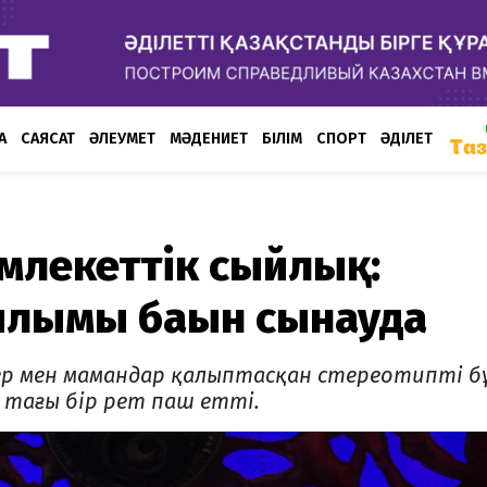
А
САЯСАТ
ӘЛЕУМЕТ
МӘДЕНИЕТ
БІЛІМ
СПОРТ
ӘДІЛЕТ
млекеттік сыйлық:
лымы бағын сынауда
лер мен мамандар қалыптасқан стереотипті б
 тағы бір рет паш етті.