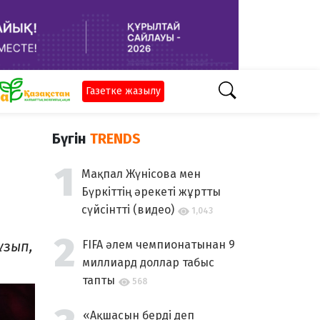
Газетке жазылу
Бүгін
TRENDS
Мақпал Жүнісова мен
Бүркіттің әрекеті жұртты
сүйсінтті (видео)
1,043
ұзып,
FIFA әлем чемпионатынан 9
миллиард доллар табыс
тапты
568
«Ақшасын берді деп