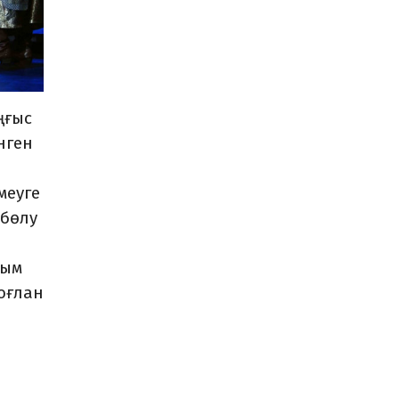
ңғыс
нген
меуге
 бөлу
ным
оғлан