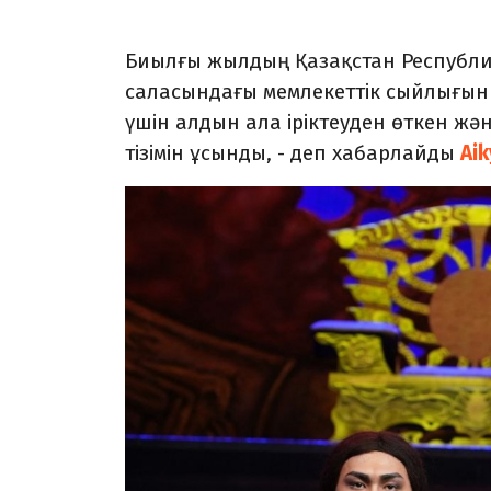
Биылғы жылдың Қазақстан Республи
саласындағы мемлекеттік сыйлығын 
үшін алдын ала іріктеуден өткен жә
тізімін ұсынды, - деп хабарлайды
Aik