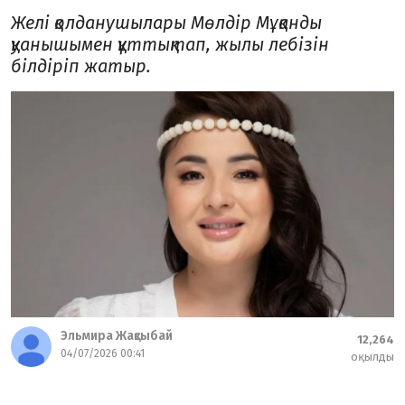
Желі қолданушылары Мөлдір Мұқанды
қуанышымен құттықтап, жылы лебізін
білдіріп жатыр.
Эльмира Жақсыбай
12,264
04/07/2026 00:41
оқылды