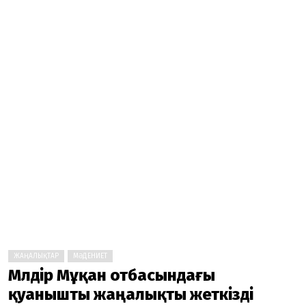
ЖАҢАЛЫҚТАР
МӘДЕНИЕТ
Мөлдір Мұқан отбасындағы
қуанышты жаңалықты жеткізді