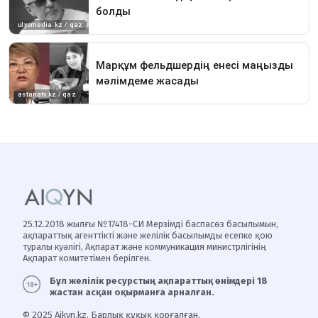
25.12.2018 жылғы №17418-СИ Мерзімді баспасөз басылымын,
ақпараттық агенттікті және желілік басылымды есепке қою
туралы куәлігі, Ақпарат және коммуникация министрлігінің
Ақпарат комитетімен берілген.
Бұл желілік ресурстың ақпараттық өнімдері 18
жастан асқан оқырманға арналған.
© 2025 Aikyn.kz. Барлық құқық қорғалған.