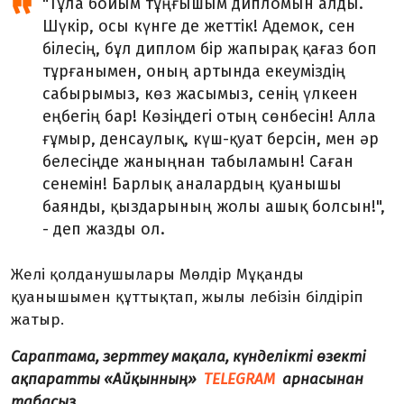
"Тұла бойым тұңғышым дипломын алды.
Шүкір, осы күнге де жеттік! Адемок, сен
білесің, бұл диплом бір жапырақ қағаз боп
тұрғанымен, оның артында екеуміздің
сабырымыз, көз жасымыз, сенің үлкеен
еңбегің бар! Көзіңдегі отың сөнбесін! Алла
ғұмыр, денсаулық, күш-қуат берсін, мен әр
белесіңде жаныңнан табыламын! Саған
сенемін! Барлық аналардың қуанышы
баянды, қыздарының жолы ашық болсын!",
- деп жазды ол.
Желі қолданушылары Мөлдір Мұқанды
қуанышымен құттықтап, жылы лебізін білдіріп
жатыр.
Сараптама, зерттеу мақала, күнделікті өзекті
ақпаратты «Айқынның»
TELEGRAM
арнасынан
табасыз.