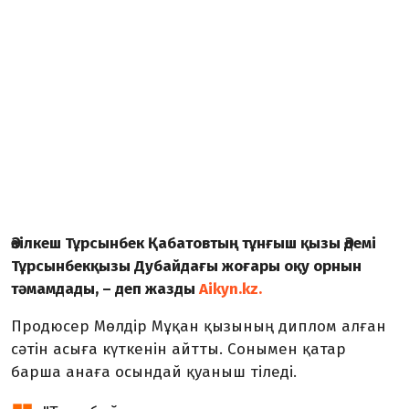
Әзілкеш Тұрсынбек Қабатовтың тұнғыш қызы Әдемі
Тұрсынбекқызы Дубайдағы жоғары оқу орнын
тәмамдады, – деп жазды
Aikyn.kz.
Продюсер Мөлдір Мұқан қызының диплом алған
сәтін асыға күткенін айтты. Сонымен қатар
барша анаға осындай қуаныш тіледі.