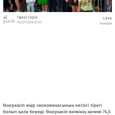
Гүлназ Серік
1,868
04/07/2026 07:30
оқылды
Өнеркәсіп өңір эко­но­ми­касының негізгі ті­ре­гі
болып қала береді. Өнер­кәсіп өнімі­нің көлемі 74,5