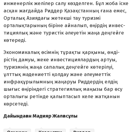
инженерлік желілер салу көзделген. Бұл жоба іске
асқан жағдайда Рид­дер Қазақстанның ғана емес,
Орталық Азиядағы жетекші тау туризмі
орталықтарының бірі­не айналып, өңірдің инвес­
тициялық және туристік әлеу­етін жаңа деңгейге
көтереді.
Экономикалық өсім­нің тұрақты қар­қыны, өн­ді­
рістің да­муы, жеке инвес­тиция­лардың артуы,
туризмнің жаңа сапалық деңгейге көте­рілуі,
ұлттық мәден­иет­ті қолдау және әлеу­мет­тік
инфрақұры­лым­ның жа­ңаруы Риддердің ел­­дің
шығыс өңіріндегі стра­тегиялық маңызы бар өсу
орта­лығы ретінде қалыпта­сып келе жатқанын
көрсетеді.
Дайындаған Мадияр Жалғасұлы