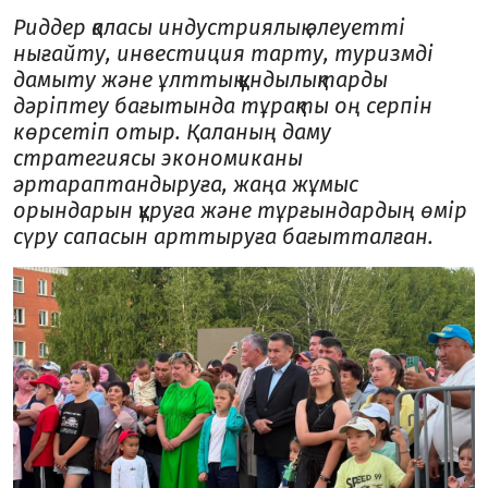
Риддер қаласы индустриялық әлеуетті
нығайту, инвестиция тарту, туризмді
дамыту және ұлттық құндылықтарды
дәріптеу бағытын­да тұрақты оң сер­пін
көрсетіп отыр. Қаланың даму
стратегиясы экономиканы
әртараптандыруға, жаңа жұмыс
орындарын құруға және тұрғындардың өмір
сүру сапасын арттыруға бағытталған.