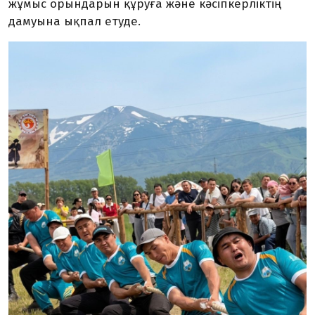
жұмыс орындарын құруға және кәсіп­керліктің
дамуына ықпал етуде.