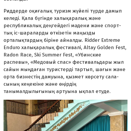
Риддерде оқиғалық тур­изм жүйелі түрде да­мып
келеді. Қала бүгінде халық­аралық және
республикалық деңгейдегі мәдени және спорт­
тық іс-шараларды өткізетін маңызды
орталықтардың біріне айналды. Ridder Extreme
Enduro халықаралық фести­валі, Altay Golden Fest,
Radon Race, Ski Summer Fest, «Убинс­кие
распевы», «Медовый спас» фестивальдары жыл
сайын мыңдаған туристерді тартып, шағын және
орта бизнестің дамуына, қызмет көрсету сала­
сының кеңеюіне және өңірдің
танымалдылығының артуына ықпал етуде.