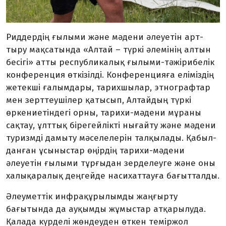
Риддердің ғылыми және мәдени әлеуетін арт­
тыру мақсатында «Алтай – түркі әлемінің алтын
бесігі» атты республикалық ғылыми-тәжірибелік
конференция өткізілді. Конференцияға елі­міз­дің
жетекші ғалымдары, тарихшылар, этнографтар
мен зерттеушілер қатысып, Алтай­дың түркі
өркениетіндегі орны, тарихи-мәдени мұраны
сақтау, ұлттық бірегейлікті нығайту және мәдени
туризмді дамыту мәселелерін талқылады. Қа­был­
данған ұсыныстар өңірдің тарихи-мәдени
әлеуетін ғы­лыми тұрғыдан зерделеуге және оны
халықаралық дең­гейде насихаттауға бағытталды.
Әлеуметтік инфрақұры­лымды жаңғырту
бағытында да ауқымды жұмыстар атқары­луда.
Қалада күрделі жөндеуден өткен теміржол