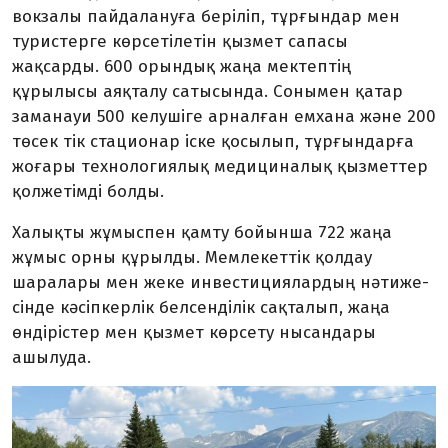
вокзалы пайда­­лануға беріліп, тұрғындар мен
туристерге көрсетілетін қызмет сапасы
жақсарды. 600 орындық жаңа мектептің
құрылысы аяқ­талу сатысында. Сонымен қатар
заманауи 500 келушіге арналған емхана және 200
төсек тік стационар іске қосыл­ып, тұрғындарға
жо­ғары техно­логиялық медици­на­лық қыз­меттер
қолжетімді болды.
Халықты жұмыспен қамту бойынша 722 жаңа
жұмыс орны құрылды. Мемлекеттік қолдау
шаралары мен жеке инвестициялардың нәтиже­
сінде кәсіпкерлік белсенділік сақталып, жаңа
өндірістер мен қызмет көрсету нысандары
ашылуда.