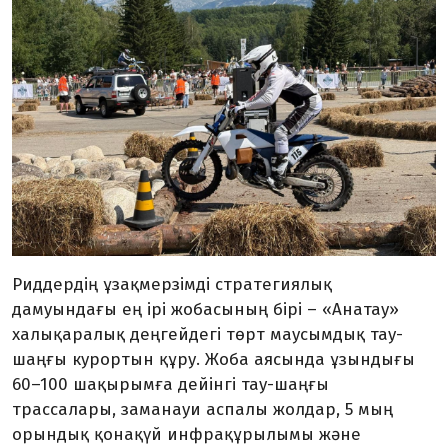
Риддердің ұзақмерзімді стратегиялық
дамуындағы ең ірі жобасының бірі – «Анатау»
халықаралық деңгейдегі төрт маусымдық тау-
шаңғы курор­тын құру. Жоба аясында ұзын­дығы
60–100 шақырымға дей­інгі тау-шаңғы
трассалары, заманауи аспалы жолдар, 5 мың
орындық қонақүй инфра­құрылымы және