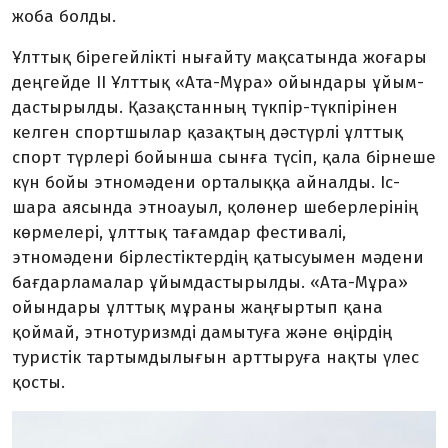
жоба болды.
Ұлттық бірегейлікті ны­ғайту мақсатында жо­ғары
деңгейде ІІ Ұлттық «Ата-Мұра» ойындары ұйым­­
дастырылды. Қазақстанның түк­пір-түкпірінен
келген сп­орт­шылар қазақтың дәстүрлі ұлт­тық
спорт түрлері бойынша сынға түсіп, қала бірнеше
күн бойы этномәдени орталыққа айналды. Іс-
шара аясында этно­ауыл, қолөнер шеберле­рінің
көрмелері, ұлттық тағам­дар фестивалі,
этномәдени бірлес­тіктердің қатысуымен мәдени
бағдарламалар ұйым­дастырылды. «Ата-Мұра»
ойын­­д­ары ұлттық мұраны жаң­ғыртып қана
қоймай, этно­ту­ризмді дамытуға және өңірдің
туристік тартым­дылығын арт­тыруға нақты үлес
қосты.