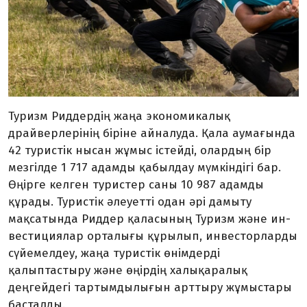
Туризм Риддердің жаңа эко­номикалық
драйверлерінің біріне айналуда. Қала аума­ғында
42 туристік нысан жұ­мыс іс­тейді, олардың бір
мез­гіл­де 1 717 адамды қабылдау мүмкіндігі бар.
Өңірге келген туристер саны 10 987 адамды
құрады. Туристік әлеуетті одан әрі дамыту
мақсатында Риддер қаласының Туризм және ин­
вес­тициялар орталығы құры­лып, инвестор­ларды
сүйемел­деу, жаңа туристік өнімдерді
қалыптастыру және өңірдің халықаралық
деңгейдегі тар­тым­дылығын арттыру жұмыс­тары
басталды.