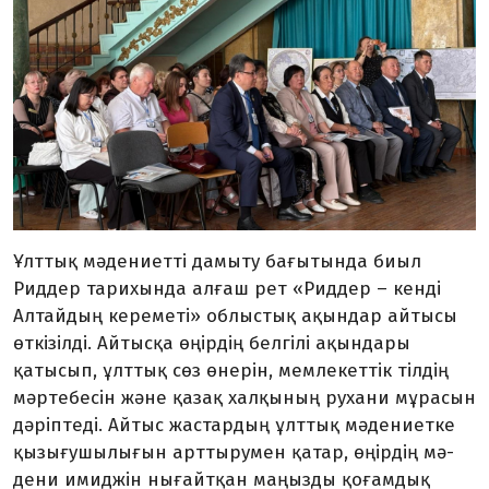
Ұлттық мәдениетті дамыту бағытында биыл
Риддер тарих­ында алғаш рет «Риддер – кенді
Алтайдың кереметі» об­лыс­тық ақындар айтысы
өт­­кі­з­ілді. Айтысқа өңірдің бел­гілі ақын­дары
қатысып, ұлттық сөз өнері­н, мемлекеттік тілдің
мә­р­тебесін және қазақ халқы­ның рухани мұрасын
дәріптеді. Айтыс жастардың ұлттық мә­ден­иетке
қызығушы­лығын арт­тырумен қатар, өңір­дің мә­
дени имиджін нығайтқан маңызды қоғамдық