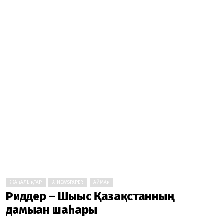
ЖАҢАЛЫҚТАР
A-NEWSPAPER
АЙМАҚ
Риддер – Шығыс Қазақстанның
дамыған шаһары