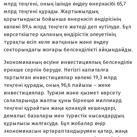
млрд теңгені, оның ішінде өңдеу өнеркәсібі 65,7
млрд теңгені құрады. Жар­тыжылдық
қорытындысы бойын­ша өнер­кәсіп өндірісінің
көлемі 89,4 млрд теңгеге жетеді деп күті­луде. Бұл
көрсеткіштер қала­ның өндірістік әлеуетінің
тұрақты өсіп келе жатқанын және өңдеу
секторындағы жо­ғары белсенділікті айқын­дай­ды.
Экономиканың өсуіне ин­вес­тициялық белсенділік
ерекше серпін беруде. Негізгі капиталға
тартылған инвес­тициялар көлемі 19,3 млрд
теңгені құрады, оның 96,6 пайызы – жеке
инвестициялар. Туризм және қызмет көрсету
салаларында жалпы құны бір­неше миллиард
теңгені құрай­тын жаңа қонақүй кешендері,
демалыс базалары мен туристік нысандардың
құрылысы жал­ғасуда. Бұл жобалар өңір
экономикасын әртарап­тан­дырумен қатар, жаңа