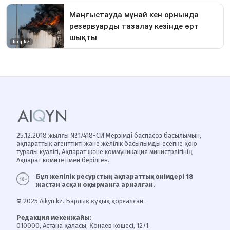
25.12.2018 жылғы №17418-СИ Мерзімді баспасөз басылымын,
ақпараттық агенттікті және желілік басылымды есепке қою
туралы куәлігі, Ақпарат және коммуникация министрлігінің
Ақпарат комитетімен берілген.
Бұл желілік ресурстың ақпараттық өнімдері 18
жастан асқан оқырманға арналған.
© 2025 Aikyn.kz. Барлық құқық қорғалған.
Редакция мекенжайы:
010000, Астана қаласы, Қонаев көшесі, 12/1.