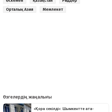
Өскемен
Қазақстан
Риддер
Орталық Азия
Мемлекет