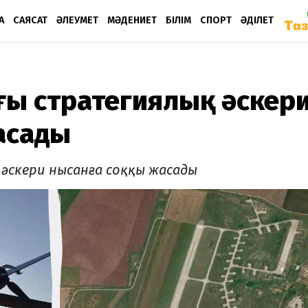
А
САЯСАТ
ӘЛЕУМЕТ
МӘДЕНИЕТ
БІЛІМ
СПОРТ
ӘДІЛЕТ
ғы стратегиялық әскер
асады
әскери нысанға соққы жасады