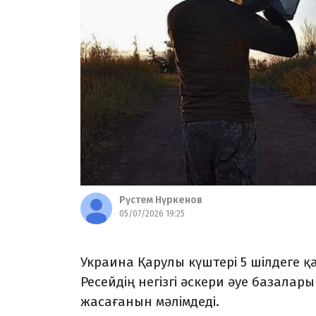
Рүстем Нүркенов
05/07/2026 19:25
Украина Қарулы күштері 5 шілдеге 
Ресейдің негізгі әскери әуе базала
жасағанын мәлімдеді.