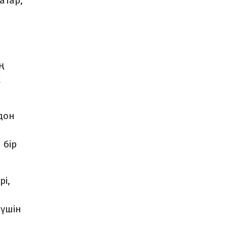
атар,
ң
к
дон
 бір
і,
 үшін