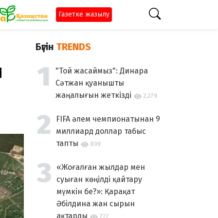
Газетке жазылу
Бүгін
TRENDS
и
"Той жасаймыз": Динара
Сәтжан қуанышты
жаңалығын жеткізді
2,279
FIFA әлем чемпионатынан 9
миллиард доллар табыс
тапты
809
«Жоғалған жылдар мен
суыған көңілді қайтару
мүмкін бе?»: Қарақат
Әбілдина жан сырын
ақтарды
727