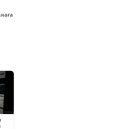
анаға