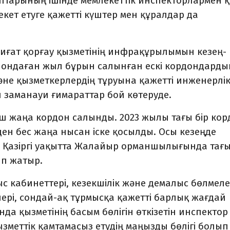
тарының ішінде мемлекеттік инспекторлармен қ
кет етуге қажетті күштер мен құралдар да
иғат қорғау қызметінің инфрақұрылымын кезең-
е ондаған жыл бұрын салынған ескі кордондарды
әне қызметкерлердің тұруына қажетті инженерлі
заманауи ғимараттар бой көтеруде.
ш жаңа кордон салынды. 2023 жылы тағы бір кор
ден бес жаңа нысан іске қосылды. Осы кезеңде
 Қазіргі уақытта Жалайыр орманшылығында тағы
п жатыр.
кабинеттері, кезекшілік және демалыс бөлмелер
ері, сондай-ақ тұрмысқа қажетті барлық жағдай
а қызметінің басым бөлігін өткізетін инспектор
зметтік қамтамасыз етудің маңызды бөлігі болып