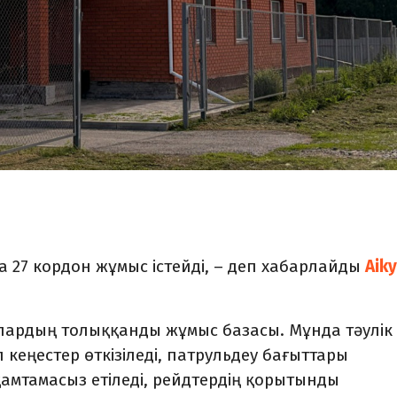
 27 кордон жұмыс істейді, – деп хабарлайды
Aiky
рлардың толыққанды жұмыс базасы. Мұнда тәулік
кеңестер өткізіледі, патрульдеу бағыттары
амтамасыз етіледі, рейдтердің қорытынды