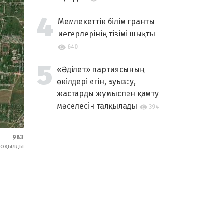
Мемлекеттік білім гранты
иегерлерінің тізімі шықты
640
«Әділет» партиясының
өкілдері егін, ауызсу,
жастарды жұмыспен қамту
мәселесін талқылады
394
983
оқылды