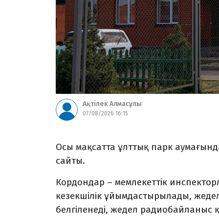
Ақтілек Алмасұлы
07/08/2026 16:15
Осы мақсатта ұлттық парк аумағында
сайты.
Кордондар – мемлекеттік инспекто
кезекшілік ұйымдастырылады, жедел 
белгіленеді, жедел радиобайланыс қ