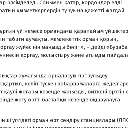
р рәсімделеді. Сонымен қатар, кордондар елді
ратын қызметкерлердің тұруына қажетті жағдай
тұрғын үй немесе ормандағы қарапайым үйшікте
ын табиғи аумақты, мемлекеттік орман қорын,
орғау жүйесінің маңызды бөлігі», – дейді «Бураб
үниесін қорғау, молықтыру және ұтымды пайдал
лықтар аумағында орналасуы патрульдеу
сқартып, келіп түскен хабарламаларға жедел әр
өрт қаупі жоғары кезеңде маңызды, өйткені өрттің 
інде жету өртті бастапқы кезеңде оқшаулауға
нші үлгідегі орман өрт сөндіру станциялары (ЛПС