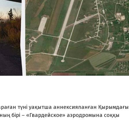
қараған түні уақытша аннексияланған Қырымдағы
рының бірі – «Гвардейское» аэродромына соққы