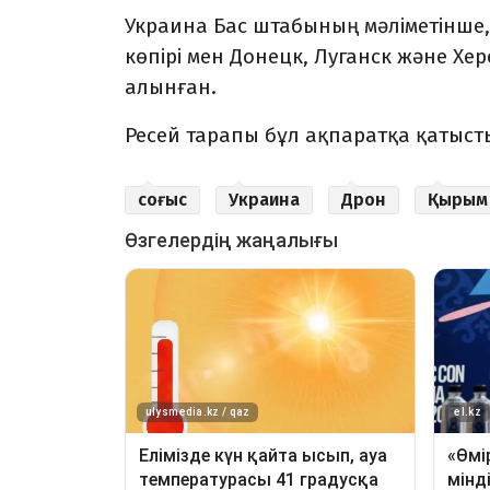
Украина Бас штабының мәліметінше,
көпірі мен Донецк, Луганск және Х
алынған.
Ресей тарапы бұл ақпаратқа қатысты
соғыс
Украина
Дрон
Қырым