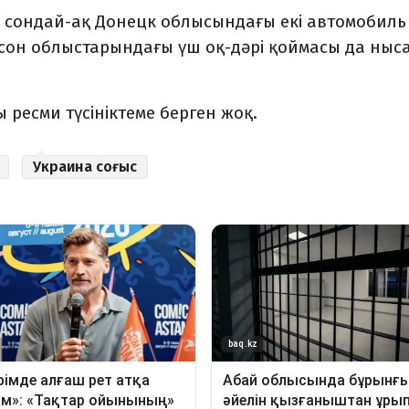
 сондай-ақ Донецк облысындағы екі автомобиль
ерсон облыстарындағы үш оқ-дәрі қоймасы да ныс
 ресми түсініктеме берген жоқ.
Украина соғыс