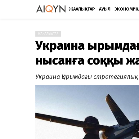
ЖАҢАЛЫҚТАР
АУЫЛ
ЭКОНОМИК
ЖАҢАЛЫҚТАР
Украина Қырымда
нысанға соққы ж
Украина Қырымдағы стратегиялық 