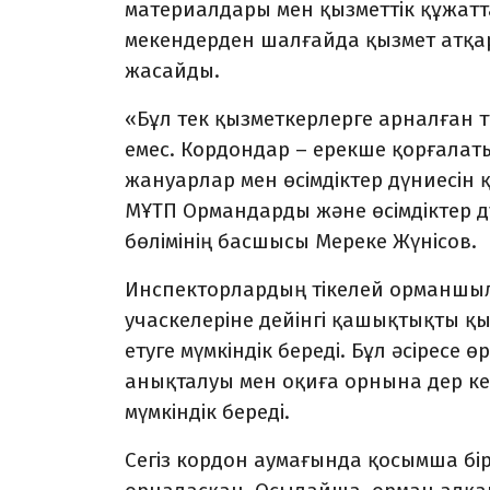
материалдары мен қызметтік құжатта
мекендерден шалғайда қызмет атқа
жасайды.
«Бұл тек қызметкерлерге арналған 
емес. Кордондар – ерекше қорғалат
жануарлар мен өсімдіктер дүниесін қ
МҰТП Ормандарды және өсімдіктер д
бөлімінің басшысы Мереке Жүнісов.
Инспекторлардың тікелей орманшы
учаскелеріне дейінгі қашықтықты қы
етуге мүмкіндік береді. Бұл әсіресе 
анықталуы мен оқиға орнына дер кез
мүмкіндік береді.
Сегіз кордон аумағында қосымша бірі