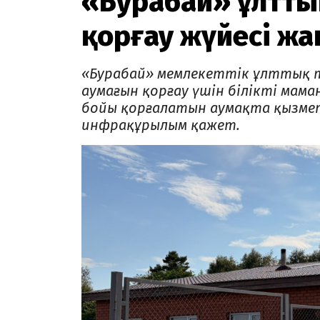
«Бурабай» ұлтты
қорғау жүйесі ж
«Бурабай» мемлекеттік ұлттық та
аумағын қорғау үшін білікті мама
бойы қорғалатын аумақта қызмет
инфрақұрылым қажет.