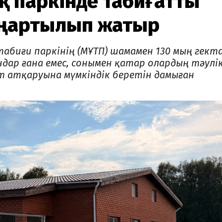
қ паркінде табиғатты
аңартылып жатыр
биғи паркінің (МҰТП) шамамен 130 мың гект
ндар ғана емес, сонымен қатар олардың тәулі
 атқаруына мүмкіндік беретін дамыған