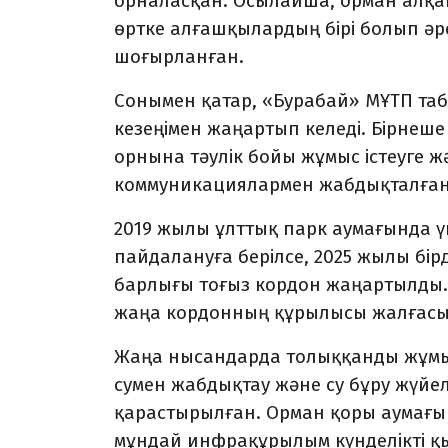
орналасқан. Осылайша, орман алқап
өртке алғашқылардың бірі болып әре
шоғырланған.
Сонымен қатар, «Бурабай» МҰТП таб
кезеңімен жаңартып келеді. Бірнеш
орнына тәулік бойы жұмыс істеуге ж
коммуникациялармен жабдықталған 
2019 жылы ұлттық парк аумағында ү
пайдалануға берілсе, 2025 жылы бір
барлығы тоғыз кордон жаңартылды.
жаңа кордонның құрылысы жалғасы
Жаңа нысандарда толыққанды жұмыс 
сумен жабдықтау және су бұру жүйел
қарастырылған. Орман қоры аумағынд
мұндай инфрақұрылым күнделікті қы