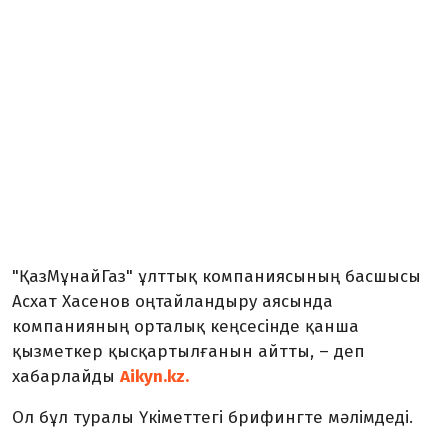
"ҚазМұнайГаз" ұлттық компаниясының басшысы
Асхат Хасенов оңтайландыру аясында
компанияның орталық кеңсесінде қанша
қызметкер қысқартылғанын айтты, – деп
хабарлайды
Aikyn.kz.
Ол бұл туралы Үкіметтегі брифингте мәлімдеді.