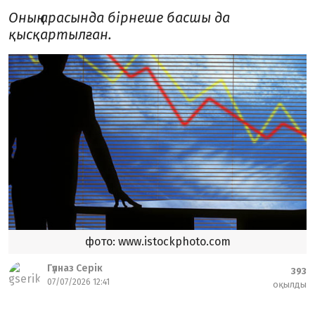
Оның арасында бірнеше басшы да
қысқартылған.
фото: www.istockphoto.com
Гүлназ Серік
393
07/07/2026 12:41
оқылды