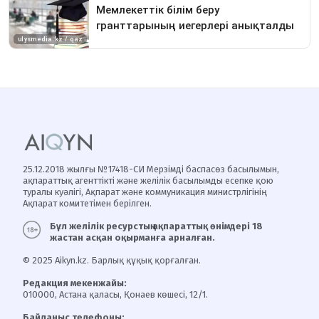
25.12.2018 жылғы №17418-СИ Мерзімді баспасөз басылымын,
ақпараттық агенттікті және желілік басылымды есепке қою
туралы куәлігі, Ақпарат және коммуникация министрлігінің
Ақпарат комитетімен берілген.
Бұл желілік ресурстың ақпараттық өнімдері 18
жастан асқан оқырманға арналған.
© 2025 Aikyn.kz. Барлық құқық қорғалған.
Редакция мекенжайы:
010000, Астана қаласы, Қонаев көшесі, 12/1.
Байланыс телефоны: