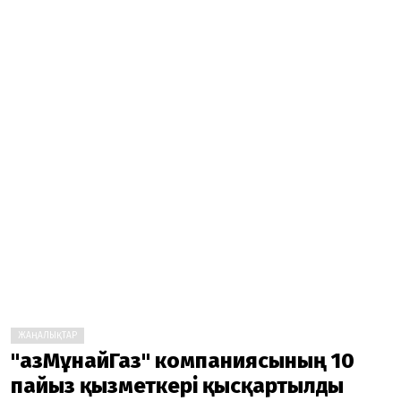
ЖАҢАЛЫҚТАР
"ҚазМұнайГаз" компаниясының 10
пайыз қызметкері қысқартылды