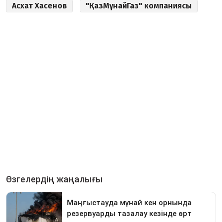
Асхат Хасенов
"ҚазМұнайГаз" компаниясы