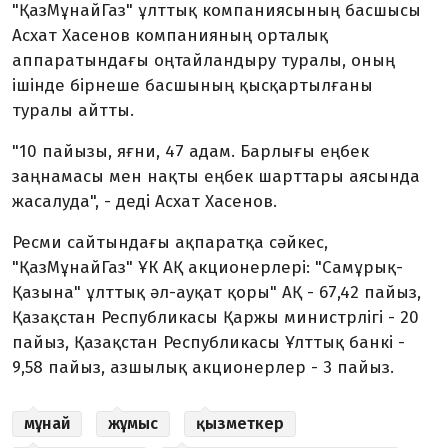
"ҚазМұнайГаз" ұлттық компаниясының басшысы
Асхат Хасенов компанияның орталық
аппаратындағы оңтайландыру туралы, оның
ішінде бірнеше басшының қысқартылғаны
туралы айтты.
"10 пайызы, яғни, 47 адам. Барлығы еңбек
заңнамасы мен нақты еңбек шарттары аясында
жасалуда", - деді Асхат Хасенов.
Ресми сайтындағы ақпаратқа сәйкес,
"ҚазМұнайГаз" ҰК АҚ акционерлері: "Самұрық-
Қазына" ұлттық әл-ауқат қоры" АҚ - 67,42 пайыз,
Қазақстан Республикасы Қаржы министрлігі - 20
пайыз, Қазақстан Республикасы Ұлттық банкі -
9,58 пайыз, азшылық акционерлер - 3 пайыз.
мұнай
жұмыс
қызметкер