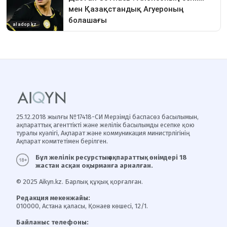
25.12.2018 жылғы №17418-СИ Мерзімді баспасөз басылымын,
ақпараттық агенттікті және желілік басылымды есепке қою
туралы куәлігі, Ақпарат және коммуникация министрлігінің
Ақпарат комитетімен берілген.
Бұл желілік ресурстың ақпараттық өнімдері 18
жастан асқан оқырманға арналған.
© 2025 Aikyn.kz. Барлық құқық қорғалған.
Редакция мекенжайы:
010000, Астана қаласы, Қонаев көшесі, 12/1.
Байланыс телефоны: