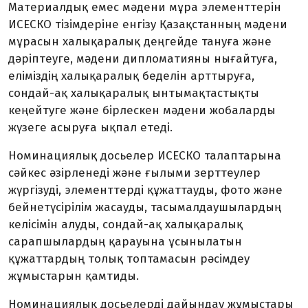
Материалдық емес мәдени мұра элементтерін
ИСЕСКО тізімдеріне енгізу Қазақстанның мәдени
мұрасын халықаралық деңгейде тануға және
дәріптеуге, мәдени дипломатияны нығайтуға,
еліміздің халықаралық беделін арттыруға,
сондай-ақ халықаралық ынтымақтастықты
кеңейтуге және бірлескен мәдени жобаларды
жүзеге асыруға ықпал етеді.
Номинациялық досьелер ИСЕСКО талаптарына
сәйкес
әзірленеді
және ғылыми зерттеулер
жүргізуді, элементтерді құжаттауды, фото және
бейнетүсірілім жасауды,
тасымалдаушылардың
келісімін алуды, сондай-ақ халықаралық
сарапшылардың қарауына ұсынылатын
құжаттардың толық топтамасын рәсімдеу
жұмыстарын қамтиды.
Номинациялық досьелерді дайындау жұмыстары