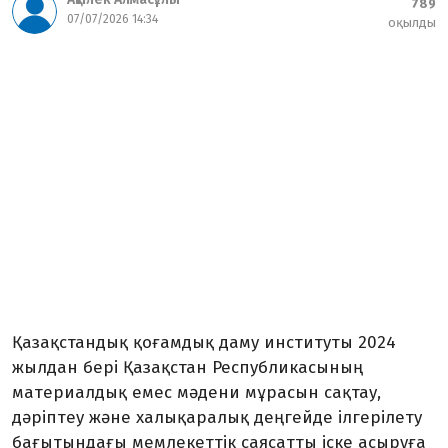
789
07/07/2026 14:34
оқылды
Қазақстандық қоғамдық даму институты 2024
жылдан бері Қазақстан Республикасының
материалдық емес мәдени мұрасын сақтау,
дәріптеу және халықаралық деңгейде ілгерілету
бағытындағы мемлекеттік саясатты іске асыруға