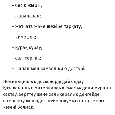
-
бесік жыры
;
-
жарапазан
;
-
жеті ата және шежіре
тарқату
;
-
кимешек
;
-
құрақ құрау
;
-
сал-сері
лік
;
-
шапан мен қамзол
кию дәстүрі
.
Номинациялық досьелерді дайындау
Қазақстанның материалдық емес мәдени мұраны
сақтау, зерттеу және халықаралық деңгейде
ілгерілету жөніндегі жүйелі жұмысының кезекті
кезеңі болмақ.