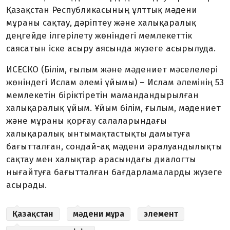
Қазақстан Республикасының ұлттық мәдени
мұраны сақтау, дәріптеу және халықаралық
деңгейде ілгерілету жөніндегі мемлекеттік
саясатын іске асыру аясында жүзеге асырылуда.
ИСЕСКО (Білім, ғылым және мәдениет мәселелері
жөніндегі Ислам әлемі ұйымы) – Ислам әлемінің 53
мемлекетін біріктіретін мамандандырылған
халықаралық ұйым. Ұйым білім, ғылым, мәдениет
және мұраны қорғау салаларындағы
халықаралық ынтымақтастықты дамытуға
бағытталған, сондай-ақ мәдени әралуандылықты
сақтау мен халықтар арасындағы диалогты
нығайтуға бағытталған бағдарламаларды жүзеге
асырады.
Қазақстан
мәдени мұра
элемент