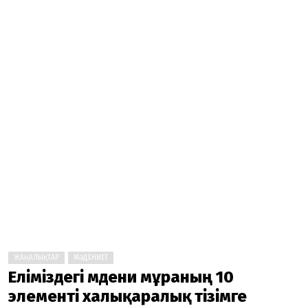
ЖАҢАЛЫҚТАР
МӘДЕНИЕТ
Еліміздегі мәдени мұраның 10
элементі халықаралық тізімге