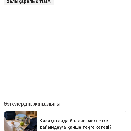
халықаралық тізім