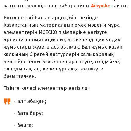
қатысып келеді
, – деп хабарлайды
Aikyn.kz
сайты.
Биыл негізгі бағыттардың бірі ретінде
Қазақстанның материалдық емес мәдени мұра
элементтерін ИСЕСКО тізімдеріне енгізуге
арналған номинациялық досьелерді дайындау
жұмыстары жүзеге асырылмақ. Бұл жұмыс қазақ
халқының бірегей дәстүрлерін халықаралық
деңгейде танытуға және дәріптеуге, сондай-ақ
оларды сақтап, келер ұрпаққа жеткізуге
бағытталған.
Тізімге келесі элементтер енгізілді:
- алтыбақан
;
-
бата беру
;
-
бәйге
;