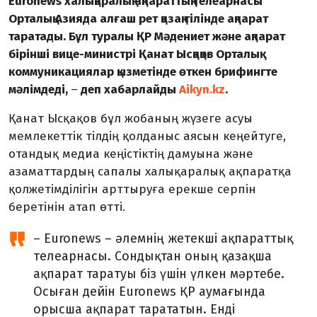
Euronews халықаралық ақпараттық телеарнасы
Орталық Азияда алғаш рет қазақ тілінде ақпарат
таратады. Бұл туралы ҚР Мəдениет жəне ақпарат
бірінші вице-министрі Қанат Ысқақов Орталық
коммуникациялар қызметінде өткен брифингте
мәлімдеді,
–
деп хабарлайды
Aikyn.kz
.
Қанат Ысқақов бұл жобаның жүзеге асуы
мемлекеттік тілдің қолданыс аясын кеңейтуге,
отандық медиа кеңістіктің дамуына және
азаматтардың сапалы халықаралық ақпаратқа
қолжетімділігін арттыруға ерекше серпін
беретінін атап өтті.
– Euronews – әлемнің жетекші ақпараттық
телеарнасы. Сондықтан оның қазақша
ақпарат таратуы біз үшін үлкен мәртебе.
Осыған дейін Euronews ҚР аумағында
орысша ақпарат тарататын. Енді