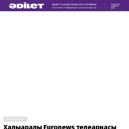
ЖАҢАЛЫҚТАР
Халықаралық Euronews телеарнасы