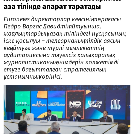
қазақ тілінде ақпарат таратады
Euronews директорлар кеңесінің төрағасы
Педро Варгас Давидтің айтуынша,
жаңалықтардың қазақ тіліндегі нұсқасының
іске қосылуы – телеарнаның тілдік аясын
кеңейтуге және түрлі мемлекеттің
аудиториясына тәуелсіз халықаралық
журналистиканың өнімдерін қолжетімді
етуге бағытталған стратегиялық
ұстанымның көрінісі.