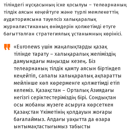
тіліндегі нұсқасының іске қосылуы
–
телеарнаның
тілдік аясын кеңейтуге және түрлі мемлекеттің
аудиториясына тәуелсіз халықаралық
журналистиканың өнімдерін қолжетімді етуге
бағытталған стратегиялық ұстанымның көрінісі.
«Euronews үшін жаңалықтарды қазақ
тілінде тарату – халықаралық желіміздің
дамуындағы маңызды кезең. Біз
телеарнаның тілдік қамту аясын біртіндеп
кеңейтіп, сапалы халықаралық ақпаратты
мейлінше көп көрерменге қолжетімді етіп
келеміз. Қазақстан – Орталық Азиядағы
негізгі серіктестеріміздің бірі. Сондықтан
осы жобаны жүзеге асыруға көрсеткен
Қазақстан Үкіметінің қолдауын жоғары
бағалаймыз. Алдағы уақытта да өзара
ынтымақтастығымыз табысты