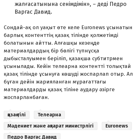
жалғасатынына сенімдімін», – деді Педро
Варгас Давид.
Сондай-ақ ол уақыт өте келе Euronews ұсынатын
барлық контенттің қазақ тілінде қолжетімді
болатынын айтты. Алғашқы кезеңде
материалдардың бір бөлігі түпнұсқа
дыбысталуымен беріліп, қазақша субтитрмен
ұсынылады. Кейін телеарна контентті толықтай
қазақ тілінде ұсынуға көшуді жоспарлап отыр. Ал
бұған дейін жарияланған мұрағаттағы
материалдарды қазақ тіліне аудару әзірге
жоспарланбаған.
қазақ тілі
Телеарна
Мәдениет және ақпарат министрлігі
Euronews
Педро Варгас Давид