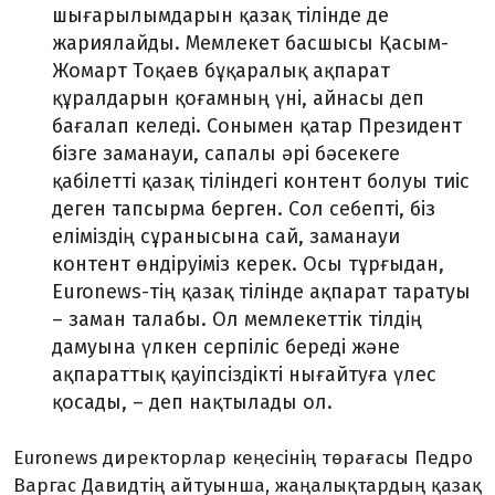
шығарылымдарын қазақ тілінде де
жариялайды. Мемлекет басшысы Қасым-
Жомарт Тоқаев бұқаралық ақпарат
құралдарын қоғамның үні, айнасы деп
бағалап келеді. Сонымен қатар Президент
бізге заманауи, сапалы әрі бәсекеге
қабілетті қазақ тіліндегі контент болуы тиіс
деген тапсырма берген. Сол себепті, біз
еліміздің сұранысына сай, заманауи
контент өндіруіміз керек. Осы тұрғыдан,
Euronews-тің қазақ тілінде ақпарат таратуы
– заман талабы. Ол мемлекеттік тілдің
дамуына үлкен серпіліс береді және
ақпараттық қауіпсіздікті нығайтуға үлес
қосады, – деп нақтылады ол.
Euronews директорлар кеңесінің төрағасы Педро
Варгас Давидтің айтуынша, жаңалықтардың қазақ