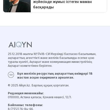
25.12.2018 жылғы №17418-СИ Мерзімді баспасөз басылымын,
ақпараттық агенттікті және желілік басылымды есепке қою
туралы куәлігі, Ақпарат және коммуникация министрлігінің
Ақпарат комитетімен берілген.
Бұл желілік ресурстың ақпараттық өнімдері 18
жастан асқан оқырманға арналған.
© 2025 Aikyn.kz. Барлық құқық қорғалған.
Редакция мекенжайы:
010000, Астана қаласы, Қонаев көшесі, 12/1.
Байланыс телефоны:
8 (7172) 76-84-66.